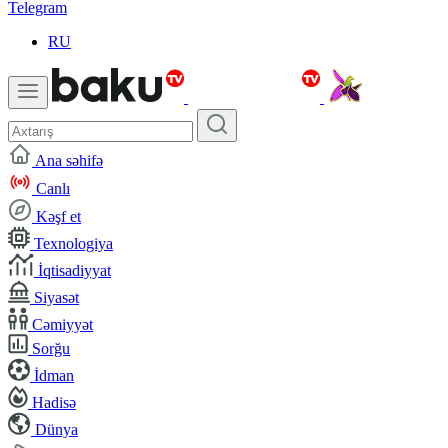
Telegram
RU
Ana səhifə
Canlı
Kəşf et
Texnologiya
İqtisadiyyat
Siyasət
Cəmiyyət
Sorğu
İdman
Hadisə
Dünya