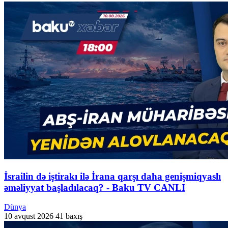
İsrailin də iştirakı ilə İrana qarşı daha genişmiqyaslı
əməliyyat başladılacaq? - Baku TV CANLI
Dünya
10 avqust 2026
41 baxış