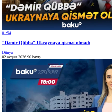
01:54
"Dəmir Qübbə" Ukraynaya qismət olmadı
Dünya
02 avqust 2026
90 baxış