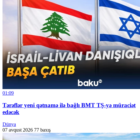
01:09
Tərəflər yeni qətnamə ilə bağlı BMT TŞ-yə müraciət
edəcək
Dünya
07 avqust 2026
77 baxış