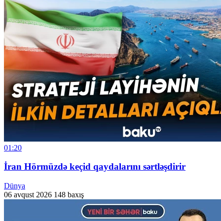
01:20
İran Hörmüzdə keçid qaydalarını sərtləşdirir
Dünya
06 avqust 2026
148 baxış