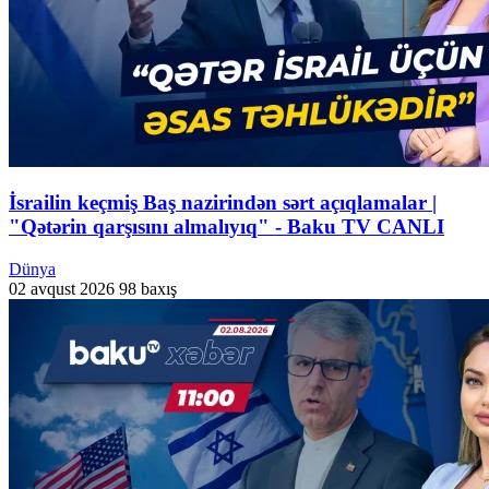
İsrailin keçmiş Baş nazirindən sərt açıqlamalar |
"Qətərin qarşısını almalıyıq" - Baku TV CANLI
Dünya
02 avqust 2026
98 baxış