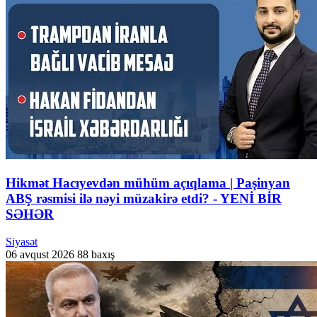
Hikmət Hacıyevdən mühüm açıqlama | Paşinyan
ABŞ rəsmisi ilə nəyi müzakirə etdi? - YENİ BİR
SƏHƏR
Siyasət
06 avqust 2026
88 baxış