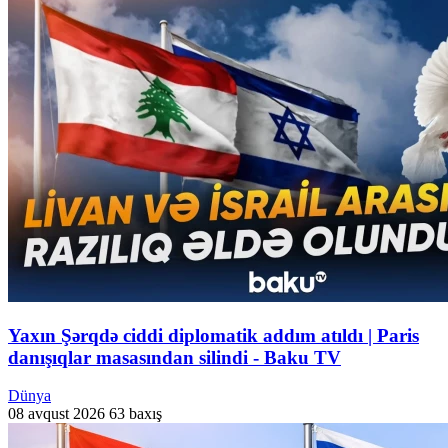
Yaxın Şərqdə ciddi diplomatik addım atıldı | Paris
danışıqlar masasından silindi - Baku TV
Dünya
08 avqust 2026
63 baxış