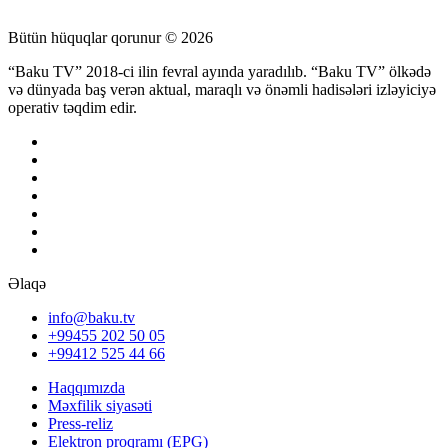
Bütün hüquqlar qorunur © 2026
“Baku TV” 2018-ci ilin fevral ayında yaradılıb. “Baku TV” ölkədə
və dünyada baş verən aktual, maraqlı və önəmli hadisələri izləyiciyə
operativ təqdim edir.
Əlaqə
info@baku.tv
+99455 202 50 05
+99412 525 44 66
Haqqımızda
Məxfilik siyasəti
Press-reliz
Elektron proqramı (EPG)