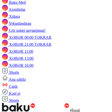
Baku Med
Araşdırma
Xülasə
Yekunlaşdıraq
Gör nələri qaytarmışıq!
XƏBƏR 00:00 TƏKRAR
XƏBƏR 21:00 TƏKRAR
XƏBƏR 11:00
XƏBƏR 13:00
XƏBƏR 16:00
Shorts
Ana səhifə
Canlı
Kəşf et
Shorts
#İsrail