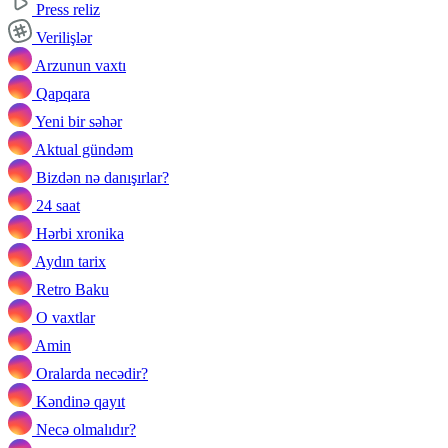
Press reliz
Verilişlər
Arzunun vaxtı
Qapqara
Yeni bir səhər
Aktual gündəm
Bizdən nə danışırlar?
24 saat
Hərbi xronika
Aydın tarix
Retro Baku
O vaxtlar
Amin
Oralarda necədir?
Kəndinə qayıt
Necə olmalıdır?