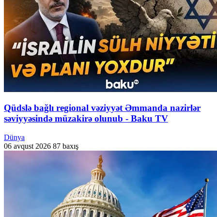
Qüdslə bağlı regional vəziyyət Əmmanda nazirlər
səviyyəsində müzakirə olunub - Baku TV
Dünya
06 avqust 2026
87 baxış