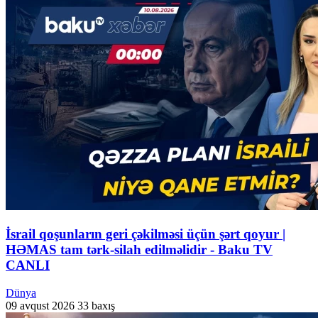
İsrail qoşunların geri çəkilməsi üçün şərt qoyur |
HƏMAS tam tərk-silah edilməlidir - Baku TV
CANLI
Dünya
09 avqust 2026
33 baxış