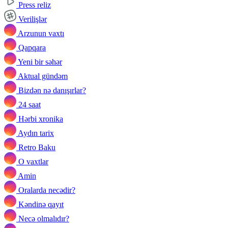
Press reliz
Verilişlər
Arzunun vaxtı
Qapqara
Yeni bir səhər
Aktual gündəm
Bizdən nə danışırlar?
24 saat
Hərbi xronika
Aydın tarix
Retro Baku
O vaxtlar
Amin
Oralarda necədir?
Kəndinə qayıt
Necə olmalıdır?