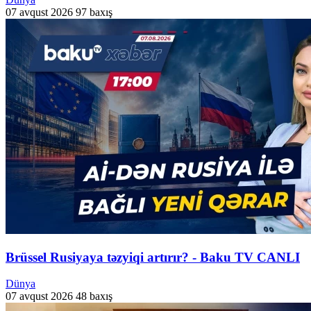
07 avqust 2026
97 baxış
Brüssel Rusiyaya təzyiqi artırır? - Baku TV CANLI
Dünya
07 avqust 2026
48 baxış