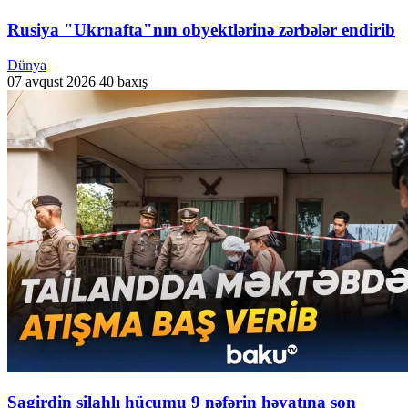
Rusiya "Ukrnafta"nın obyektlərinə zərbələr endirib
Dünya
07 avqust 2026
40 baxış
Şagirdin silahlı hücumu 9 nəfərin həyatına son