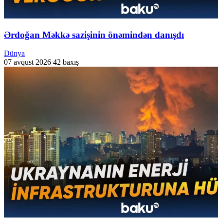
Ərdoğan Məkkə sazişinin önəmindən danışdı
Dünya
07 avqust 2026
42 baxış