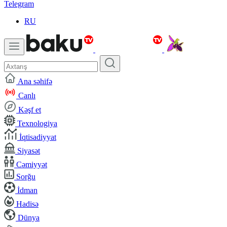
Telegram
RU
Ana səhifə
Canlı
Kəşf et
Texnologiya
İqtisadiyyat
Siyasət
Cəmiyyət
Sorğu
İdman
Hadisə
Dünya