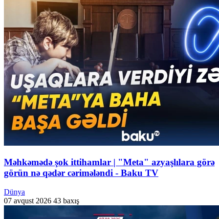
Məhkəmədə şok ittihamlar | "Meta" azyaşlılara görə
görün nə qədər cərimələndi - Baku TV
Dünya
07 avqust 2026
43 baxış