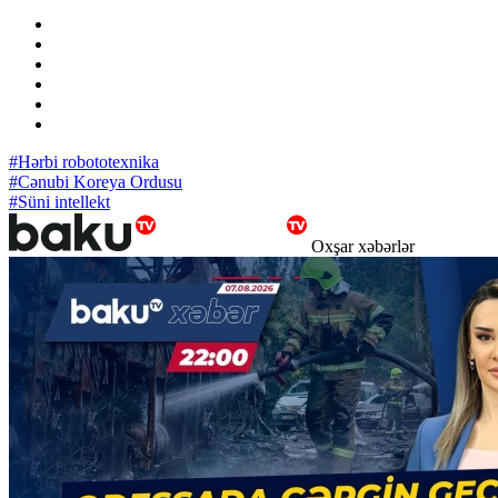
#Hərbi robototexnika
#Cənubi Koreya Ordusu
#Süni intellekt
Oxşar xəbərlər