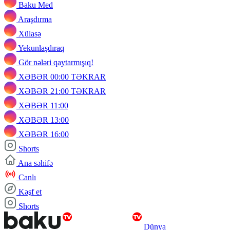
Baku Med
Araşdırma
Xülasə
Yekunlaşdıraq
Gör nələri qaytarmışıq!
XƏBƏR 00:00 TƏKRAR
XƏBƏR 21:00 TƏKRAR
XƏBƏR 11:00
XƏBƏR 13:00
XƏBƏR 16:00
Shorts
Ana səhifə
Canlı
Kəşf et
Shorts
Dünya