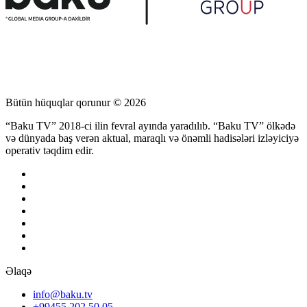
Bütün hüquqlar qorunur © 2026
“Baku TV” 2018-ci ilin fevral ayında yaradılıb. “Baku TV” ölkədə
və dünyada baş verən aktual, maraqlı və önəmli hadisələri izləyiciyə
operativ təqdim edir.
Əlaqə
info@baku.tv
+99455 202 50 05