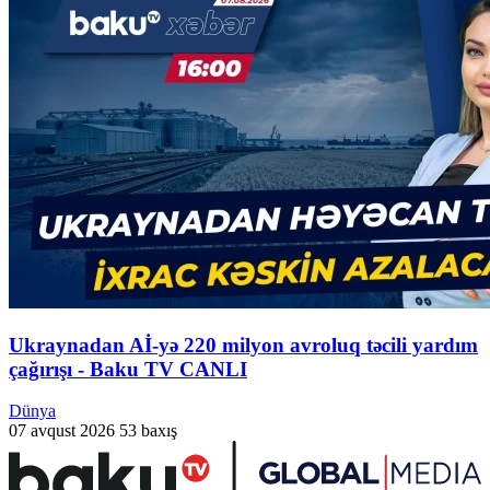
Ukraynadan Aİ-yə 220 milyon avroluq təcili yardım
çağırışı - Baku TV CANLI
Dünya
07 avqust 2026
53 baxış