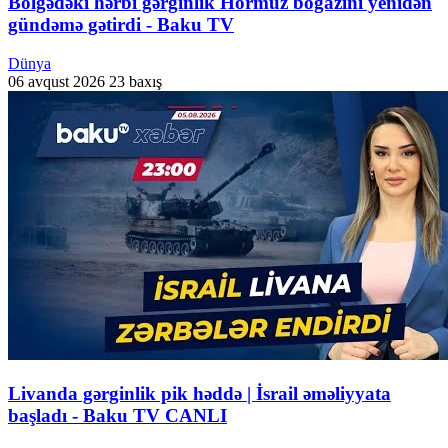
Bölgədəki hərbi gərginlik Hörmüz boğazını yenidən
gündəmə gətirdi - Baku TV
Dünya
06 avqust 2026
23 baxış
Livanda gərginlik pik həddə | İsrail əməliyyata
başladı - Baku TV CANLI