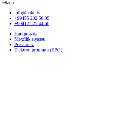
Əlaqə
info@baku.tv
+99455 202 50 05
+99412 525 44 66
Haqqımızda
Məxfilik siyasəti
Press-reliz
Elektron proqramı (EPG)