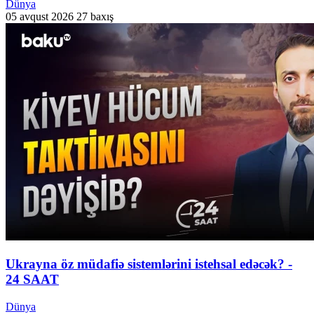
Dünya
05 avqust 2026
27 baxış
Ukrayna öz müdafiə sistemlərini istehsal edəcək? -
24 SAAT
Dünya