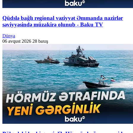
Qüdslə bağlı regional vəziyyət Əmmanda nazirlər
səviyyəsində müzakirə olunub - Baku TV
Dünya
06 avqust 2026
28 baxış