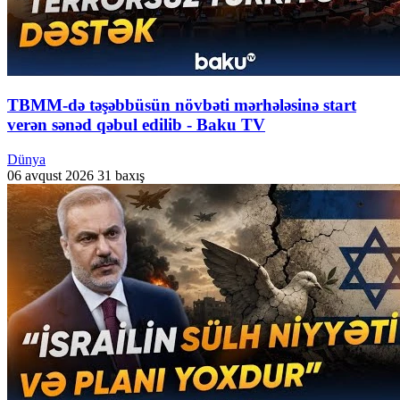
TBMM-də təşəbbüsün növbəti mərhələsinə start
verən sənəd qəbul edilib - Baku TV
Dünya
06 avqust 2026
31 baxış