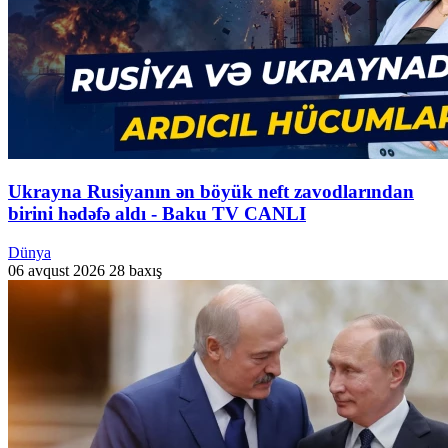
Ukrayna Rusiyanın ən böyük neft zavodlarından
birini hədəfə aldı - Baku TV CANLI
Dünya
06 avqust 2026
28 baxış