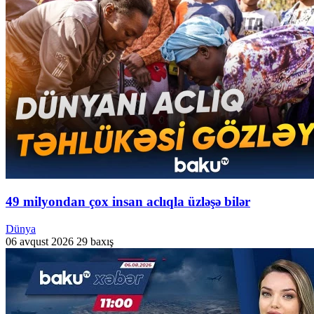
49 milyondan çox insan aclıqla üzləşə bilər
Dünya
06 avqust 2026
29 baxış