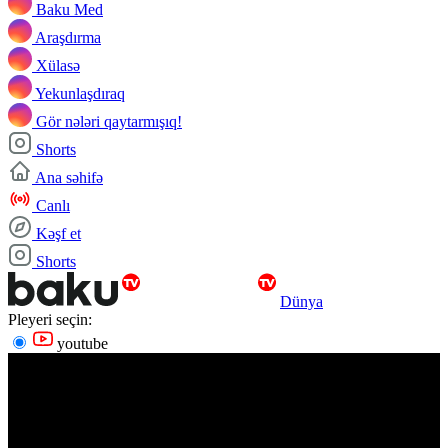
Baku Med
Araşdırma
Xülasə
Yekunlaşdıraq
Gör nələri qaytarmışıq!
Shorts
Ana səhifə
Canlı
Kəşf et
Shorts
Dünya
Pleyeri seçin:
youtube