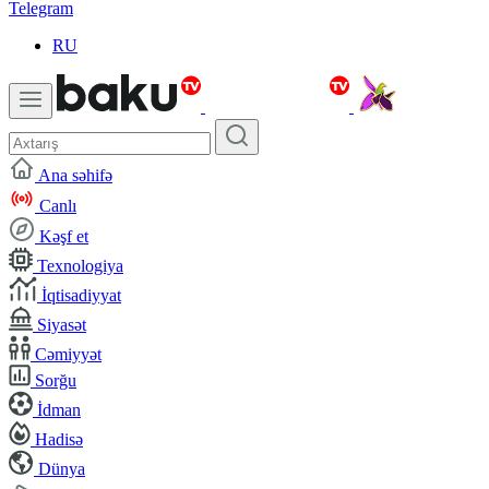
Telegram
RU
Ana səhifə
Canlı
Kəşf et
Texnologiya
İqtisadiyyat
Siyasət
Cəmiyyət
Sorğu
İdman
Hadisə
Dünya