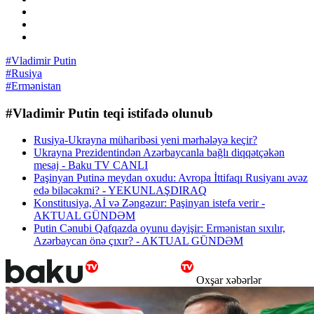
#Vladimir Putin
#Rusiya
#Ermənistan
#Vladimir Putin teqi istifadə olunub
Rusiya-Ukrayna müharibəsi yeni mərhələyə keçir?
Ukrayna Prezidentindən Azərbaycanla bağlı diqqətçəkən
mesaj - Baku TV CANLI
Paşinyan Putinə meydan oxudu: Avropa İttifaqı Rusiyanı əvəz
edə biləcəkmi? - YEKUNLAŞDIRAQ
Konstitusiya, Aİ və Zəngəzur: Paşinyan istefa verir -
AKTUAL GÜNDƏM
Putin Cənubi Qafqazda oyunu dəyişir: Ermənistan sıxılır,
Azərbaycan önə çıxır? - AKTUAL GÜNDƏM
Oxşar xəbərlər