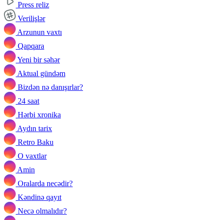
Press reliz
Verilişlər
Arzunun vaxtı
Qapqara
Yeni bir səhər
Aktual gündəm
Bizdən nə danışırlar?
24 saat
Hərbi xronika
Aydın tarix
Retro Baku
O vaxtlar
Amin
Oralarda necədir?
Kəndinə qayıt
Necə olmalıdır?