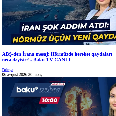
ABŞ-dən İrana mesaj: Hörmüzdə hərəkət qaydaları
necə dəyişir? - Baku TV CANLI
Dünya
06 avqust 2026
20 baxış