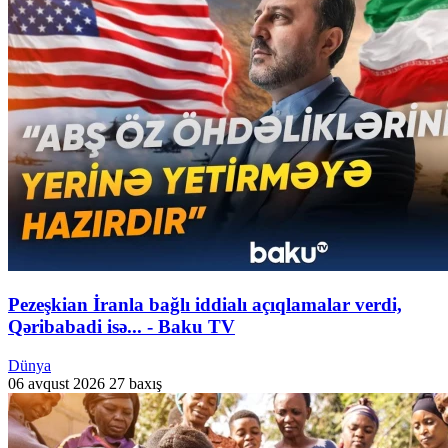
Pezeşkian İranla bağlı iddialı açıqlamalar verdi,
Qəribabadi isə... - Baku TV
Dünya
06 avqust 2026
27 baxış