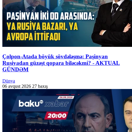
Çolpon-Atada böyük sövdələşmə: Paşinyan
Rusiyadan güzəşt qopara biləcəkmi? - AKTUAL
GÜNDƏM
Dünya
06 avqust 2026
27 baxış