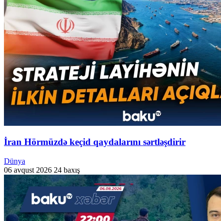
İran Hörmüzdə keçid qaydalarını sərtləşdirir
Dünya
06 avqust 2026
24 baxış