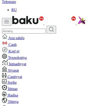
Telegram
RU
Ana səhifə
Canlı
Kəşf et
Texnologiya
İqtisadiyyat
Siyasət
Cəmiyyət
Sorğu
İdman
Hadisə
Dünya