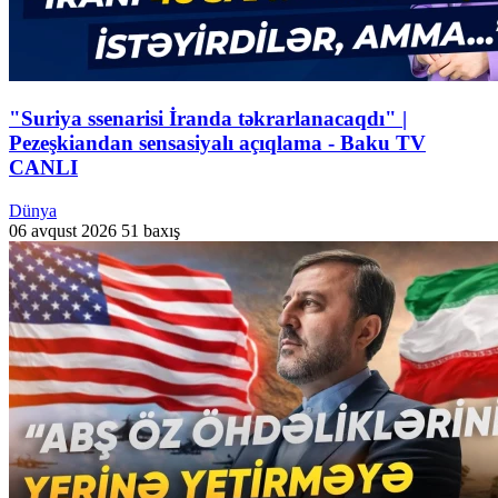
"Suriya ssenarisi İranda təkrarlanacaqdı" |
Pezeşkiandan sensasiyalı açıqlama - Baku TV
CANLI
Dünya
06 avqust 2026
51 baxış