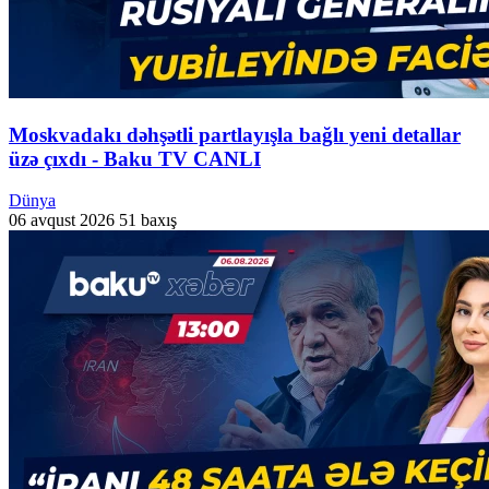
Moskvadakı dəhşətli partlayışla bağlı yeni detallar
üzə çıxdı - Baku TV CANLI
Dünya
06 avqust 2026
51 baxış