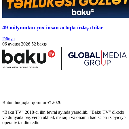
49 milyondan çox insan aclıqla üzləşə bilər
Dünya
06 avqust 2026
52 baxış
Bütün hüquqlar qorunur © 2026
“Baku TV” 2018-ci ilin fevral ayında yaradılıb. “Baku TV” ölkədə
və dünyada baş verən aktual, maraqlı və önəmli hadisələri izləyiciyə
operativ təqdim edir.