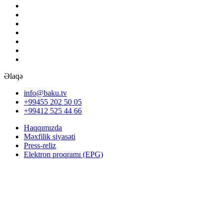
Əlaqə
info@baku.tv
+99455 202 50 05
+99412 525 44 66
Haqqımızda
Məxfilik siyasəti
Press-reliz
Elektron proqramı (EPG)