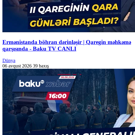
Ermənistanda böhran dərinləşir | Qaregin məhkəmə
qarşısında - Baku TV CANLI
Dünya
06 avqust 2026
39 baxış