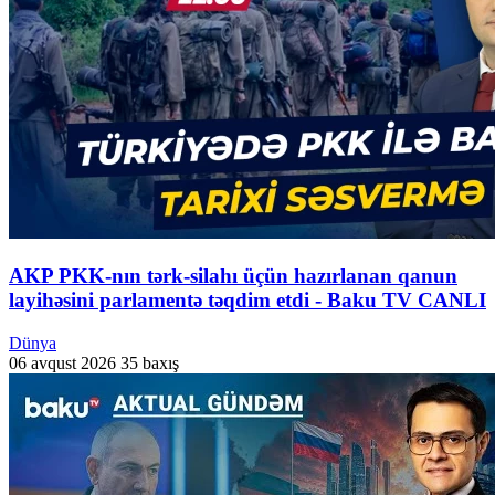
AKP PKK-nın tərk-silahı üçün hazırlanan qanun
layihəsini parlamentə təqdim etdi - Baku TV CANLI
Dünya
06 avqust 2026
35 baxış