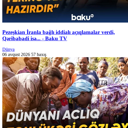
Pezeşkian İranla bağlı iddialı açıqlamalar verdi,
Qəribabadi isə... - Baku TV
Dünya
06 avqust 2026
57 baxış