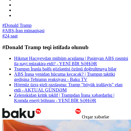
#Donald Tramp
#ABŞ-İran münaqişəsi
#24 saat
#Donald Tramp teqi istifadə olunub
Hikmət Hacıyevdən mühüm açıqlama | Paşinyan ABŞ rəsmisi
ilə nəyi müzakirə etdi? - YENİ BİR SƏHƏR
Trampın İranla bağlı gözləntisi özünü doğrultmaya bilər
ABŞ İrana yenidən hücuma keçəcək? | Trampın taktiki
gedişinə Tehranın reaksiyası - Baku TV
Hörmüz üzrə gizli razılaşma: Tramp "böyük irəliləyiş" elan
etdi - AKTUAL GÜNDƏM
Zelenskidən kritik təklif | Trampdan İrana xəbərdarlıq |
Krımda enerji böhranı - YENİ BİR SƏHƏR
Oxşar xəbərlər