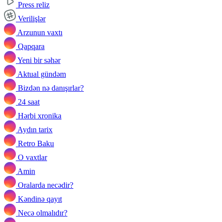
Press reliz
Verilişlər
Arzunun vaxtı
Qapqara
Yeni bir səhər
Aktual gündəm
Bizdən nə danışırlar?
24 saat
Hərbi xronika
Aydın tarix
Retro Baku
O vaxtlar
Amin
Oralarda necədir?
Kəndinə qayıt
Necə olmalıdır?