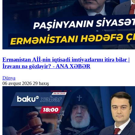
Ermənistan Aİİ-nin iqtisadi imtiyazlarını itirə bilər |
İrəvanı nə gözləyir? - ANA XƏBƏR
Dünya
06 avqust 2026
29 baxış