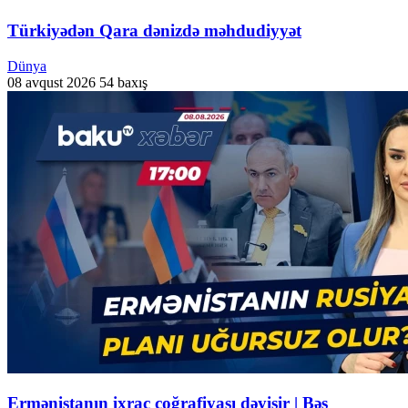
Türkiyədən Qara dənizdə məhdudiyyət
Dünya
08 avqust 2026
54 baxış
Ermənistanın ixrac coğrafiyası dəyişir | Bəs