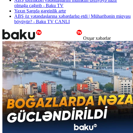
ABŞ səfirlikləri vətəndaşlarını mümkün təxliyəyə hazır
olmağa çağırıb - Baku TV
Yaxın Şərqdə gərginlik artır
ABŞ öz vətəndaşlarına xəbərdarlıq etdi | Müharibənin miqyası
böyüyür? - Baku TV CANLI
Oxşar xəbərlər