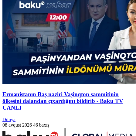
Ermənistanın Baş naziri Vaşinqton sammitinin
ölkəsini dalandan çıxardığını bildirib - Baku TV
CANLI
Dünya
08 avqust 2026
46 baxış