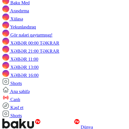
Baku Med
Araşdırma
Xülasə
Yekunlaşdıraq
Gör nələri qaytarmışıq!
XƏBƏR 00:00 TƏKRAR
XƏBƏR 21:00 TƏKRAR
XƏBƏR 11:00
XƏBƏR 13:00
XƏBƏR 16:00
Shorts
Ana səhifə
Canlı
Kəşf et
Shorts
Dünya