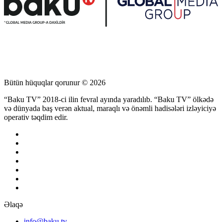
Bütün hüquqlar qorunur © 2026
“Baku TV” 2018-ci ilin fevral ayında yaradılıb. “Baku TV” ölkədə
və dünyada baş verən aktual, maraqlı və önəmli hadisələri izləyiciyə
operativ təqdim edir.
Əlaqə
info@baku.tv