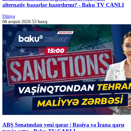
alternativ bazarlar hazırdırmı? - Baku TV CANLI
Dünya
08 avqust 2026
53 baxış
ABŞ Senatından yeni qərar | Rusiya və İrana qarşı