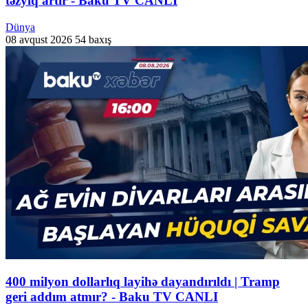
təzyiq artır - Baku TV CANLI
Dünya
08 avqust 2026
54 baxış
400 milyon dollarlıq layihə dayandırıldı | Tramp
geri addım atmır? - Baku TV CANLI