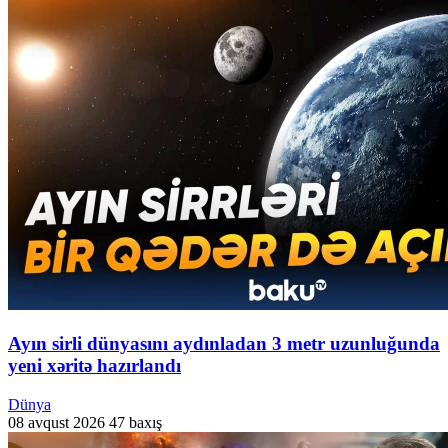
Ayın sirli dünyasını aydınladan 3 metr uzunluğunda
yeni xəritə hazırlandı
Dünya
08 avqust 2026
47 baxış