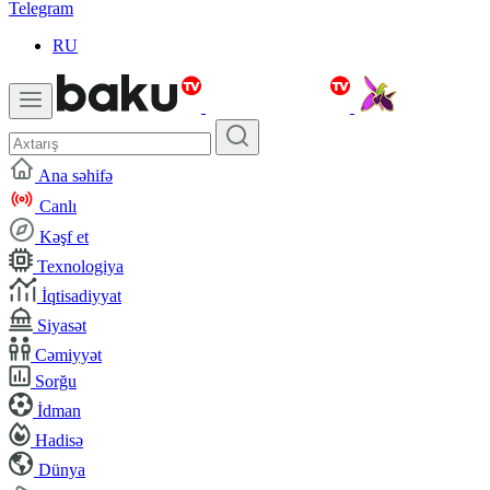
Telegram
RU
Ana səhifə
Canlı
Kəşf et
Texnologiya
İqtisadiyyat
Siyasət
Cəmiyyət
Sorğu
İdman
Hadisə
Dünya