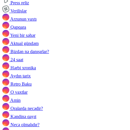
Press reliz
Verilişlər
Arzunun vaxtı
Qapqara
Yeni bir səhər
Aktual gündəm
Bizdən nə danışırlar?
24 saat
Hərbi xronika
Aydın tarix
Retro Baku
O vaxtlar
Amin
Oralarda necədir?
Kəndinə qayıt
Necə olmalıdır?