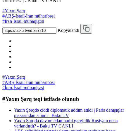
kritik mesaj - Baku TV CANLI
#Yaxın Şərq
#ABŞ-İsrail-İran müharibəsi
#İran-İsrail münaqişəsi
Kopyalandı
#Yaxın Şərq
#ABŞ-İsrail-İran müharibəsi
#İran-İsrail münaqişəsi
#Yaxın Şərq teqi istifadə olunub
Yaxın Şərqdə ciddi diplomatik addım atıldı | Paris danışıqlar
masasından silindi - Baku TV
Yaxın Şərqdə davam edən hərbi gərginlik Rusiyanı necə
varlandırdı? - Baku TV CANLI