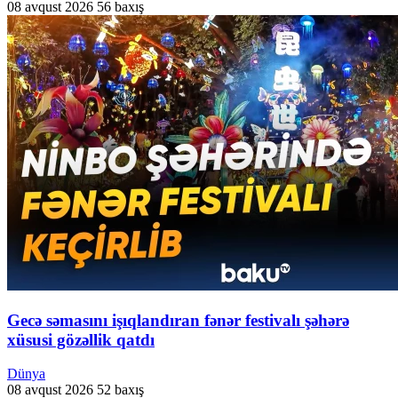
08 avqust 2026
56 baxış
Gecə səmasını işıqlandıran fənər festivalı şəhərə
xüsusi gözəllik qatdı
Dünya
08 avqust 2026
52 baxış