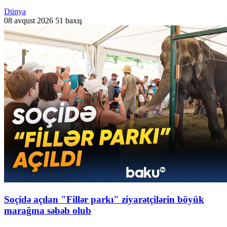
Dünya
08 avqust 2026
51 baxış
Soçidə açılan "Fillər parkı" ziyarətçilərin böyük
marağına səbəb olub