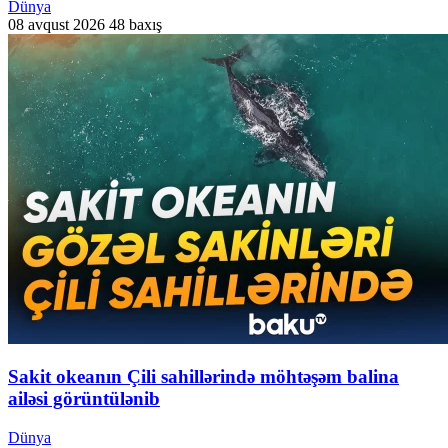
Dünya
08 avqust 2026
48 baxış
Sakit okeanın Çili sahillərində möhtəşəm balina
ailəsi görüntülənib
Dünya