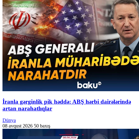
İranla gərginlik pik həddə: ABŞ hərbi dairələrində
artan narahatlıqlar
Dünya
08 avqust 2026
50 baxış