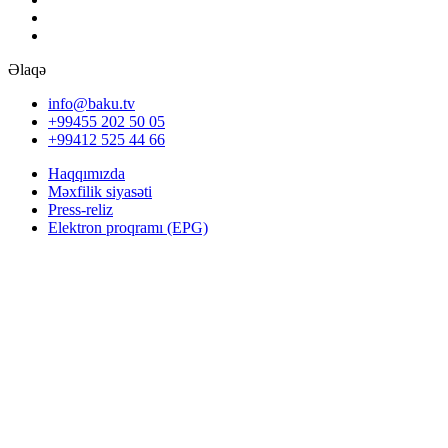
Əlaqə
info@baku.tv
+99455 202 50 05
+99412 525 44 66
Haqqımızda
Məxfilik siyasəti
Press-reliz
Elektron proqramı (EPG)