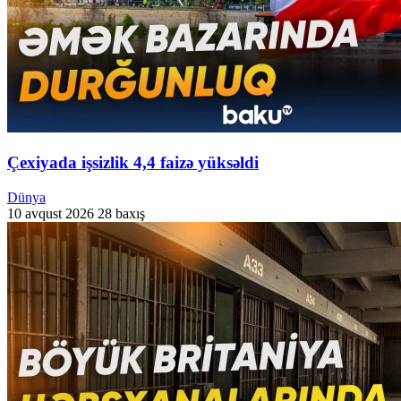
Çexiyada işsizlik 4,4 faizə yüksəldi
Dünya
10 avqust 2026
28 baxış