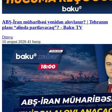
ABŞ-İran müharibəsi yenidən alovlanır? | Tehranın
planı “əlində partlayacaq”? - Baku TV
Dünya
10 avqust 2026
41 baxış