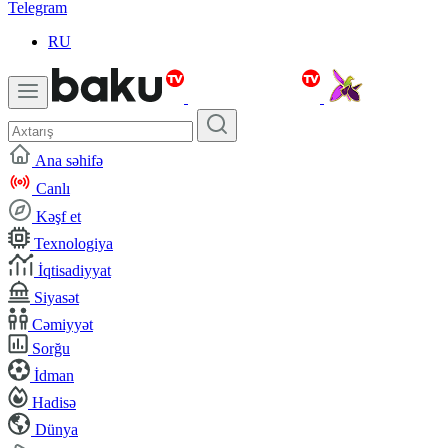
Telegram
RU
Ana səhifə
Canlı
Kəşf et
Texnologiya
İqtisadiyyat
Siyasət
Cəmiyyət
Sorğu
İdman
Hadisə
Dünya