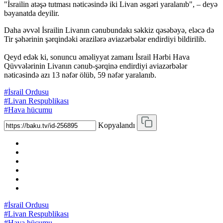
"İsrailin atəşə tutması nəticəsində iki Livan əsgəri yaralanıb", – deyə
bəyanatda deyilir.
Daha əvvəl İsrailin Livanın cənubundakı səkkiz qəsəbəyə, eləcə də
Tir şəhərinin şərqindəki ərazilərə aviazərbələr endirdiyi bildirilib.
Qeyd edək ki, sonuncu əməliyyat zamanı İsrail Hərbi Hava
Qüvvələrinin Livanın cənub-şərqinə endirdiyi aviazərbələr
nəticəsində azı 13 nəfər ölüb, 59 nəfər yaralanıb.
#İsrail Ordusu
#Livan Respublikası
#Hava hücumu
Kopyalandı
#İsrail Ordusu
#Livan Respublikası
#Hava hücumu