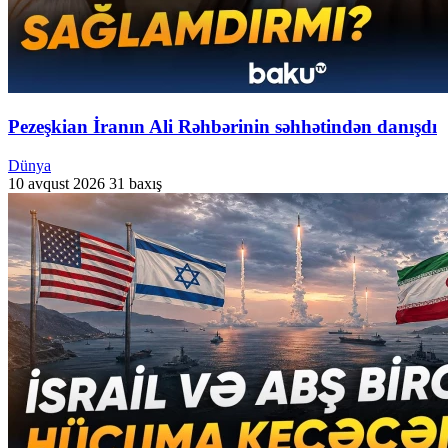
Pezeşkian İranın Ali Rəhbərinin səhhətindən danışdı
Dünya
10 avqust 2026
31 baxış