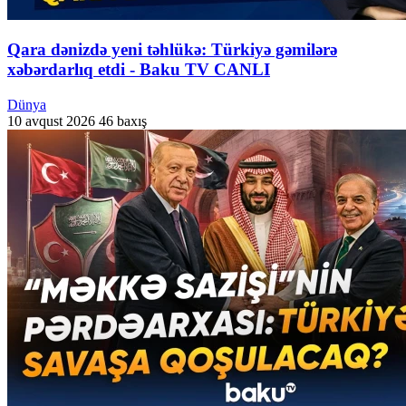
Qara dənizdə yeni təhlükə: Türkiyə gəmilərə
xəbərdarlıq etdi - Baku TV CANLI
Dünya
10 avqust 2026
46 baxış