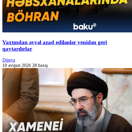
Vaxtından əvvəl azad edilənlər yenidən geri
qaytarılırlar
Dünya
10 avqust 2026
28 baxış