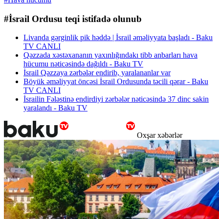
#İsrail Ordusu teqi istifadə olunub
Livanda gərginlik pik həddə | İsrail əməliyyata başladı - Baku
TV CANLI
Qəzzada xəstəxananın yaxınlığındakı tibb anbarları hava
hücumu nəticəsində dağıldı - Baku TV
İsrail Qəzzaya zərbələr endirib, yaralananlar var
Böyük əməliyyat öncəsi İsrail Ordusunda təcili qərar - Baku
TV CANLI
İsrailin Fələstinə endirdiyi zərbələr nəticəsində 37 dinc sakin
yaralandı - Baku TV
Oxşar xəbərlər