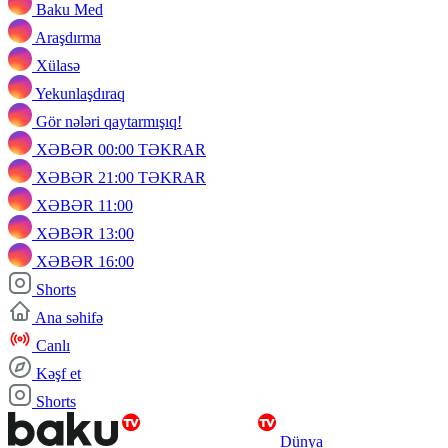
Baku Med
Araşdırma
Xülasə
Yekunlaşdıraq
Gör nələri qaytarmışıq!
XƏBƏR 00:00 TƏKRAR
XƏBƏR 21:00 TƏKRAR
XƏBƏR 11:00
XƏBƏR 13:00
XƏBƏR 16:00
Shorts
Ana səhifə
Canlı
Kəşf et
Shorts
Dünya