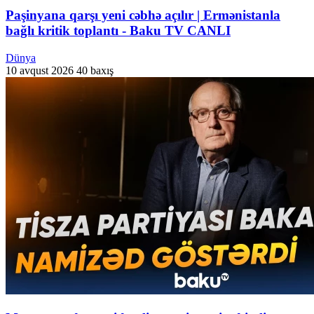
Paşinyana qarşı yeni cəbhə açılır | Ermənistanla
bağlı kritik toplantı - Baku TV CANLI
Dünya
10 avqust 2026
40 baxış