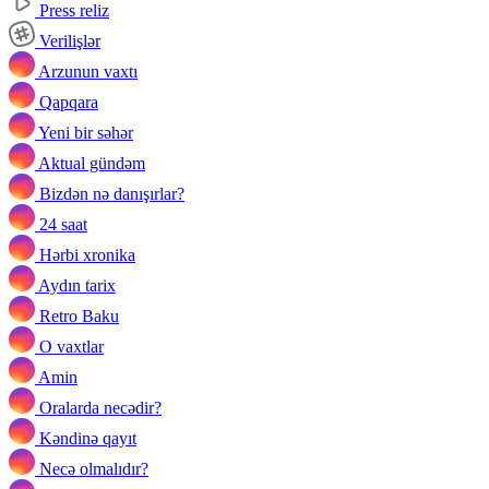
Press reliz
Verilişlər
Arzunun vaxtı
Qapqara
Yeni bir səhər
Aktual gündəm
Bizdən nə danışırlar?
24 saat
Hərbi xronika
Aydın tarix
Retro Baku
O vaxtlar
Amin
Oralarda necədir?
Kəndinə qayıt
Necə olmalıdır?