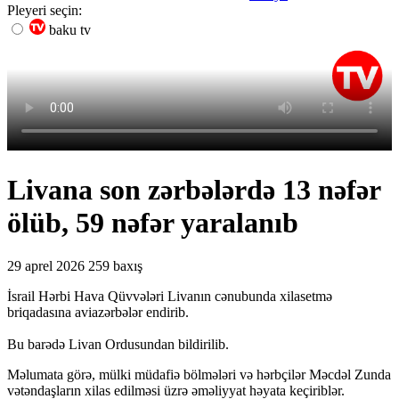
Pleyeri seçin:
baku tv
Livana son zərbələrdə 13 nəfər
ölüb, 59 nəfər yaralanıb
29 aprel 2026
259 baxış
İsrail Hərbi Hava Qüvvələri Livanın cənubunda xilasetmə
briqadasına aviazərbələr endirib.
Bu barədə Livan Ordusundan bildirilib.
Məlumata görə, mülki müdafiə bölmələri və hərbçilər Məcdəl Zunda
vətəndaşların xilas edilməsi üzrə əməliyyat həyata keçiriblər.