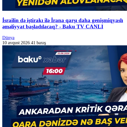
İsrailin də iştirakı ilə İrana qarşı daha genişmiqyaslı
əməliyyat başladılacaq? - Baku TV CANLI
Dünya
10 avqust 2026
41 baxış