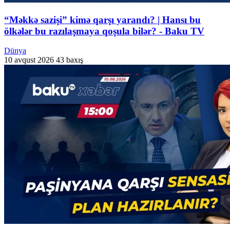
“Məkkə sazişi” kimə qarşı yarandı? | Hansı bu
ölkələr bu razılaşmaya qoşula bilər? - Baku TV
Dünya
10 avqust 2026
43 baxış