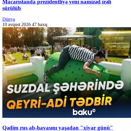
Macarıstanda prezidentliyə yeni namizəd irəli
sürülüb
Dünya
10 avqust 2026
47 baxış
Qədim rus ab-havasını yaşadan "xiyar günü"