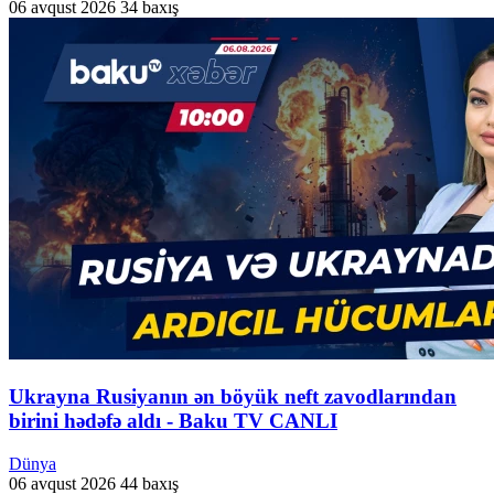
06 avqust 2026
34 baxış
Ukrayna Rusiyanın ən böyük neft zavodlarından
birini hədəfə aldı - Baku TV CANLI
Dünya
06 avqust 2026
44 baxış