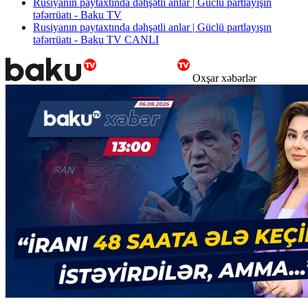
Rusiyanın paytaxtında dəhşətli anlar | Güclü partlayışın
təfərrüatı - Baku TV
Rusiyanın paytaxtında dəhşətli anlar | Güclü partlayışın
təfərrüatı - Baku TV CANLI
Oxşar xəbərlər