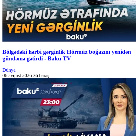
Bölgədəki hərbi gərginlik Hörmüz boğazını yenidən
gündəmə gətirdi - Baku TV
Dünya
06 avqust 2026
36 baxış