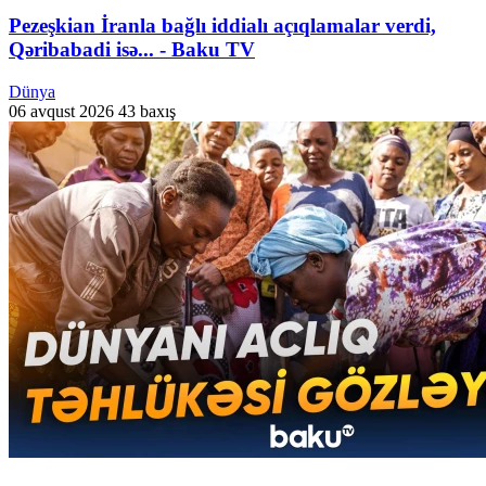
Pezeşkian İranla bağlı iddialı açıqlamalar verdi,
Qəribabadi isə... - Baku TV
Dünya
06 avqust 2026
43 baxış