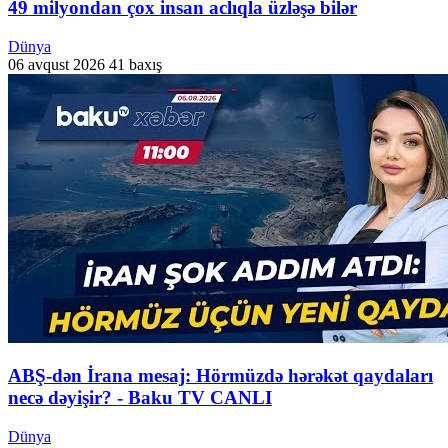
49 milyondan çox insan aclıqla üzləşə bilər
Dünya
06 avqust 2026
41 baxış
ABŞ-dən İrana mesaj: Hörmüzdə hərəkət qaydaları
necə dəyişir? - Baku TV CANLI
Dünya