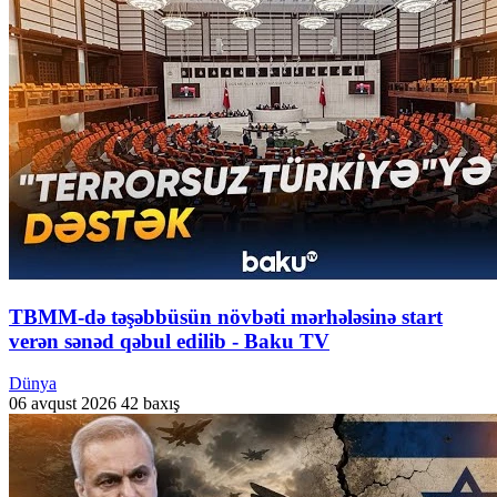
TBMM-də təşəbbüsün növbəti mərhələsinə start
verən sənəd qəbul edilib - Baku TV
Dünya
06 avqust 2026
42 baxış