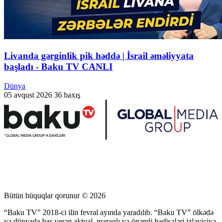
Livanda gərginlik pik həddə | İsrail əməliyyata
başladı - Baku TV CANLI
Dünya
05 avqust 2026
36 baxış
Bütün hüquqlar qorunur © 2026
“Baku TV” 2018-ci ilin fevral ayında yaradılıb. “Baku TV” ölkədə
və dünyada baş verən aktual, maraqlı və önəmli hadisələri izləyiciyə