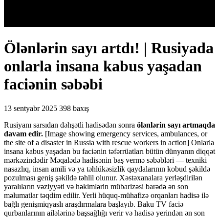
Ölənlərin sayı artdı! | Rusiyada
onlarla insana kabus yaşadan
faciənin səbəbi
13 sentyabr 2025
398 baxış
Rusiyanı sarsıdan dəhşətli hadisədən sonra
ölənlərin sayı artmaqda
davam edir.
[Image showing emergency services, ambulances, or
the site of a disaster in Russia with rescue workers in action]
Onlarla
insana kabus yaşadan bu faciənin təfərrüatları bütün dünyanın diqqət
mərkəzindədir
Məqalədə hadisənin baş vermə səbəbləri — texniki
nasazlıq,
insan amili və ya təhlükəsizlik qaydalarının kobud şəkildə
pozulması geniş şəkildə təhlil olunur.
Xəstəxanalara yerləşdirilən
yaralıların vəziyyəti və həkimlərin mübarizəsi barədə ən son
məlumatlar təqdim edilir.
Yerli hüquq-mühafizə orqanları hadisə ilə
bağlı genişmiqyaslı araşdırmalara başlayıb.
Baku TV faciə
qurbanlarının ailələrinə başsağlığı verir və hadisə yerindən ən son