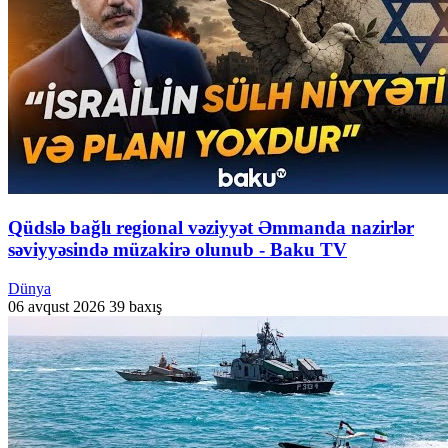
Qüdslə bağlı regional vəziyyət Əmmanda nazirlər
səviyyəsində müzakirə olunub - Baku TV
Dünya
06 avqust 2026
39 baxış