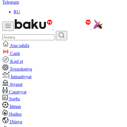
Telegram
RU
Ana səhifə
Canlı
Kəşf et
Texnologiya
İqtisadiyyat
Siyasət
Cəmiyyət
Sorğu
İdman
Hadisə
Dünya