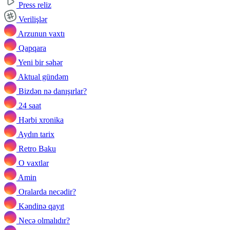
Press reliz
Verilişlər
Arzunun vaxtı
Qapqara
Yeni bir səhər
Aktual gündəm
Bizdən nə danışırlar?
24 saat
Hərbi xronika
Aydın tarix
Retro Baku
O vaxtlar
Amin
Oralarda necədir?
Kəndinə qayıt
Necə olmalıdır?