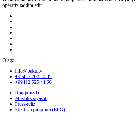
operativ təqdim edir.
Əlaqə
info@baku.tv
+99455 202 50 05
+99412 525 44 66
Haqqımızda
Məxfilik siyasəti
Press-reliz
Elektron proqramı (EPG)