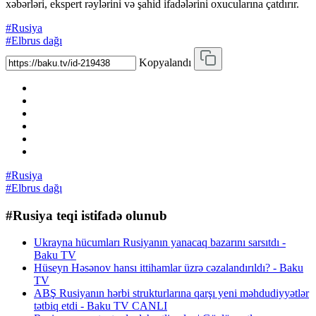
xəbərləri,
ekspert rəylərini və şahid ifadələrini oxucularına çatdırır.
#Rusiya
#Elbrus dağı
Kopyalandı
#Rusiya
#Elbrus dağı
#Rusiya teqi istifadə olunub
Ukrayna hücumları Rusiyanın yanacaq bazarını sarsıtdı -
Baku TV
Hüseyn Həsənov hansı ittihamlar üzrə cəzalandırıldı? - Baku
TV
ABŞ Rusiyanın hərbi strukturlarına qarşı yeni məhdudiyyətlər
tətbiq etdi - Baku TV CANLI