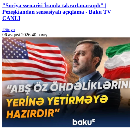
"Suriya ssenarisi İranda təkrarlanacaqdı" |
Pezeşkiandan sensasiyalı açıqlama - Baku TV
CANLI
Dünya
06 avqust 2026
40 baxış