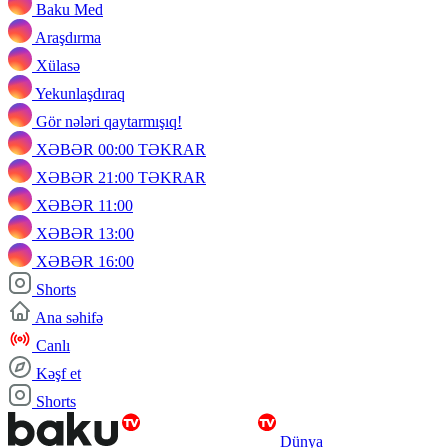
Baku Med
Araşdırma
Xülasə
Yekunlaşdıraq
Gör nələri qaytarmışıq!
XƏBƏR 00:00 TƏKRAR
XƏBƏR 21:00 TƏKRAR
XƏBƏR 11:00
XƏBƏR 13:00
XƏBƏR 16:00
Shorts
Ana səhifə
Canlı
Kəşf et
Shorts
Dünya