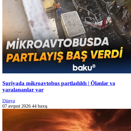
Suriyada mikroavtobus partladıldı | Ölənlər və
yaralananlar var
Dünya
07 avqust 2026
44 baxış