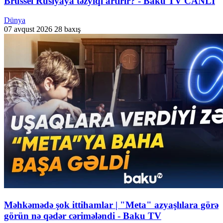
Brüssel Rusiyaya təzyiqi artırır? - Baku TV CANLI
Dünya
07 avqust 2026
28 baxış
Məhkəmədə şok ittihamlar | "Meta" azyaşlılara görə
görün nə qədər cərimələndi - Baku TV