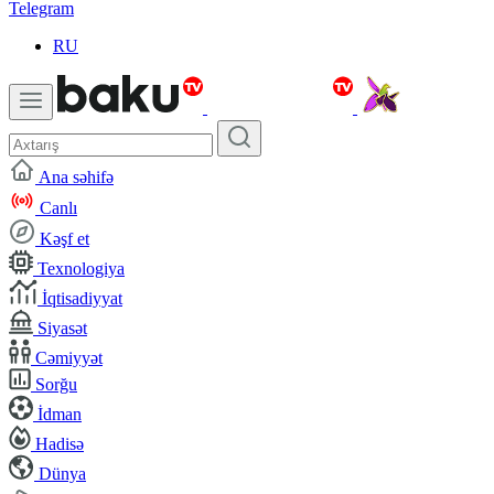
Telegram
RU
Ana səhifə
Canlı
Kəşf et
Texnologiya
İqtisadiyyat
Siyasət
Cəmiyyət
Sorğu
İdman
Hadisə
Dünya