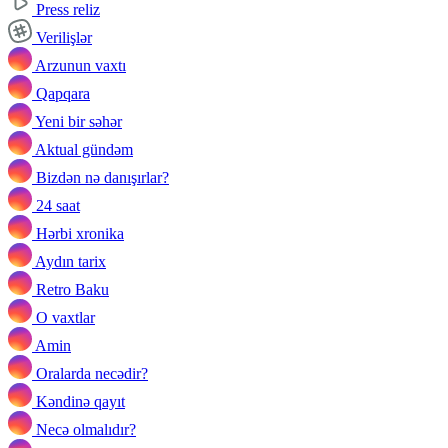
Press reliz
Verilişlər
Arzunun vaxtı
Qapqara
Yeni bir səhər
Aktual gündəm
Bizdən nə danışırlar?
24 saat
Hərbi xronika
Aydın tarix
Retro Baku
O vaxtlar
Amin
Oralarda necədir?
Kəndinə qayıt
Necə olmalıdır?