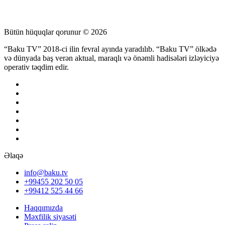
Bütün hüquqlar qorunur © 2026
“Baku TV” 2018-ci ilin fevral ayında yaradılıb. “Baku TV” ölkədə
və dünyada baş verən aktual, maraqlı və önəmli hadisələri izləyiciyə
operativ təqdim edir.
Əlaqə
info@baku.tv
+99455 202 50 05
+99412 525 44 66
Haqqımızda
Məxfilik siyasəti