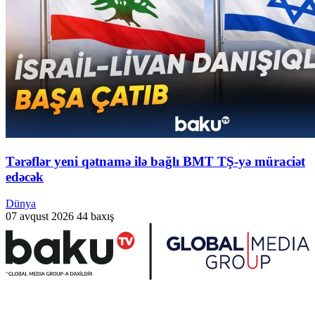
Tərəflər yeni qətnamə ilə bağlı BMT TŞ-yə müraciət
edəcək
Dünya
07 avqust 2026
44 baxış