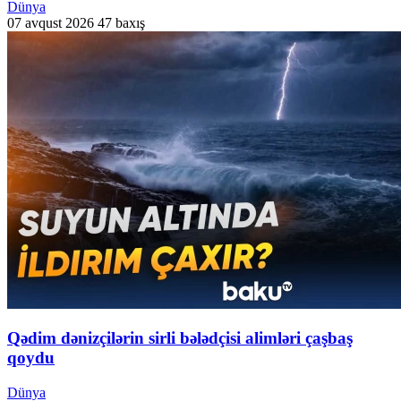
Dünya
07 avqust 2026
47 baxış
Qədim dənizçilərin sirli bələdçisi alimləri çaşbaş
qoydu
Dünya