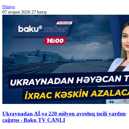
Dünya
07 avqust 2026
27 baxış
Ukraynadan Aİ-yə 220 milyon avroluq təcili yardım
çağırışı - Baku TV CANLI