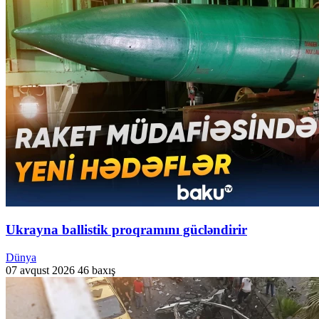
Ukrayna ballistik proqramını gücləndirir
Dünya
07 avqust 2026
46 baxış