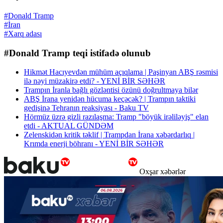
#Donald Tramp
#İran
#Xarq adası
#Donald Tramp teqi istifadə olunub
Hikmət Hacıyevdən mühüm açıqlama | Paşinyan ABŞ rəsmisi
ilə nəyi müzakirə etdi? - YENİ BİR SƏHƏR
Trampın İranla bağlı gözləntisi özünü doğrultmaya bilər
ABŞ İrana yenidən hücuma keçəcək? | Trampın taktiki
gedişinə Tehranın reaksiyası - Baku TV
Hörmüz üzrə gizli razılaşma: Tramp "böyük irəliləyiş" elan
etdi - AKTUAL GÜNDƏM
Zelenskidən kritik təklif | Trampdan İrana xəbərdarlıq |
Krımda enerji böhranı - YENİ BİR SƏHƏR
Oxşar xəbərlər