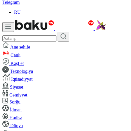
Telegram
RU
Ana səhifə
Canlı
Kəşf et
Texnologiya
İqtisadiyyat
Siyasət
Cəmiyyət
Sorğu
İdman
Hadisə
Dünya