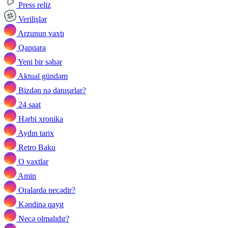
Press reliz
Verilişlər
Arzunun vaxtı
Qapqara
Yeni bir səhər
Aktual gündəm
Bizdən nə danışırlar?
24 saat
Hərbi xronika
Aydın tarix
Retro Baku
O vaxtlar
Amin
Oralarda necədir?
Kəndinə qayıt
Necə olmalıdır?