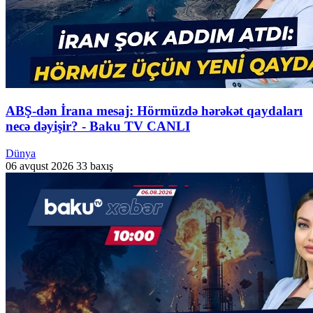
ABŞ-dən İrana mesaj: Hörmüzdə hərəkət qaydaları
necə dəyişir? - Baku TV CANLI
Dünya
06 avqust 2026
33 baxış