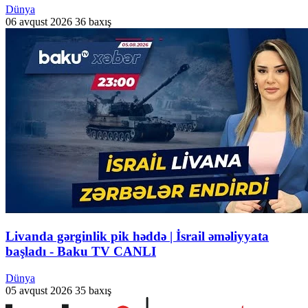
Dünya
06 avqust 2026
36 baxış
Livanda gərginlik pik həddə | İsrail əməliyyata
başladı - Baku TV CANLI
Dünya
05 avqust 2026
35 baxış