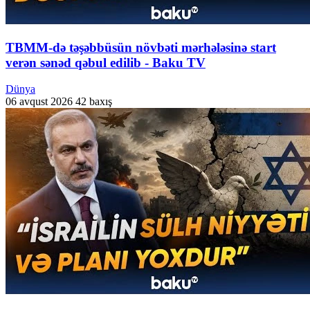
TBMM-də təşəbbüsün növbəti mərhələsinə start
verən sənəd qəbul edilib - Baku TV
Dünya
06 avqust 2026
42 baxış