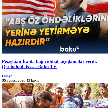
Pezeşkian İranla bağlı iddialı açıqlamalar verdi,
Qəribabadi isə... - Baku TV
Dünya
06 avqust 2026
43 baxış