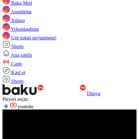
Baku Med
Araşdırma
Xülasə
Yekunlaşdıraq
Gör nələri qaytarmışıq!
Shorts
Ana səhifə
Canlı
Kəşf et
Shorts
Dünya
Pleyeri seçin:
youtube