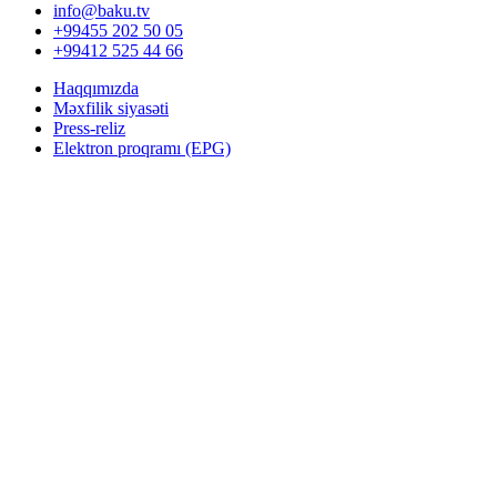
info@baku.tv
+99455 202 50 05
+99412 525 44 66
Haqqımızda
Məxfilik siyasəti
Press-reliz
Elektron proqramı (EPG)