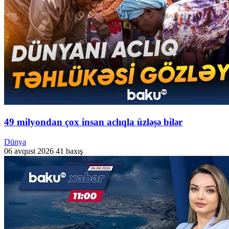
49 milyondan çox insan aclıqla üzləşə bilər
Dünya
06 avqust 2026
41 baxış