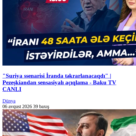
"Suriya ssenarisi İranda təkrarlanacaqdı" |
Pezeşkiandan sensasiyalı açıqlama - Baku TV
CANLI
Dünya
06 avqust 2026
39 baxış