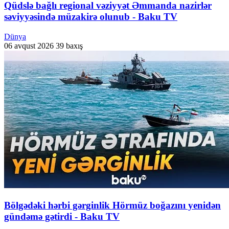
Qüdslə bağlı regional vəziyyət Əmmanda nazirlər
səviyyəsində müzakirə olunub - Baku TV
Dünya
06 avqust 2026
39 baxış
Bölgədəki hərbi gərginlik Hörmüz boğazını yenidən
gündəmə gətirdi - Baku TV