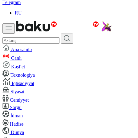
Telegram
RU
Ana səhifə
Canlı
Kəşf et
Texnologiya
İqtisadiyyat
Siyasət
Cəmiyyət
Sorğu
İdman
Hadisə
Dünya