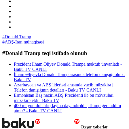
#Donald Tramp
#ABŞ-İran münaqişəsi
#Donald Tramp teqi istifadə olunub
Prezident İlham Əliyev Donald Trampa məktub ünvanladı -
Baku TV CANLI
İlham Əliyevlə Donald Tramp arasında telefon danışığı olub -
Baku TV
Azərbaycan və ABŞ liderləri arasında vacib müzakirə |
Telefon danışığının detalları - Baku TV CANLI
Ermənistan Baş naziri ABŞ Prezidenti ilə bu mövzuları
müzakirə etdi - Baku TV
400 milyon dollarlıq layihə dayandırıldı | Tramp geri addım
atmır? - Baku TV CANLI
Oxşar xəbərlər