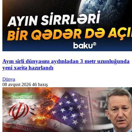
Ayın sirli dünyasını aydınladan 3 metr uzunluğunda
yeni xəritə hazırlandı
Dünya
08 avqust 2026
46 baxış