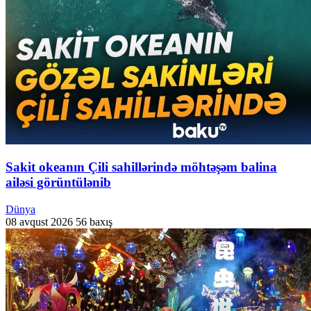
Sakit okeanın Çili sahillərində möhtəşəm balina
ailəsi görüntülənib
Dünya
08 avqust 2026
56 baxış