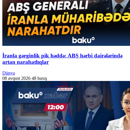
İranla gərginlik pik həddə: ABŞ hərbi dairələrində
artan narahatlıqlar
Dünya
08 avqust 2026
48 baxış