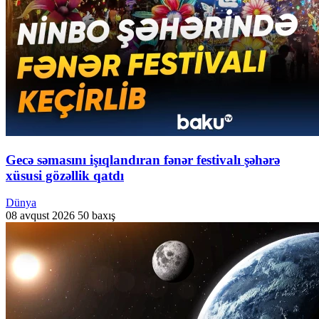
Gecə səmasını işıqlandıran fənər festivalı şəhərə
xüsusi gözəllik qatdı
Dünya
08 avqust 2026
50 baxış