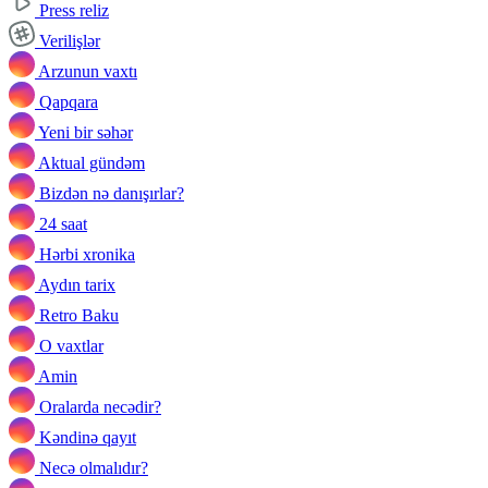
Press reliz
Verilişlər
Arzunun vaxtı
Qapqara
Yeni bir səhər
Aktual gündəm
Bizdən nə danışırlar?
24 saat
Hərbi xronika
Aydın tarix
Retro Baku
O vaxtlar
Amin
Oralarda necədir?
Kəndinə qayıt
Necə olmalıdır?