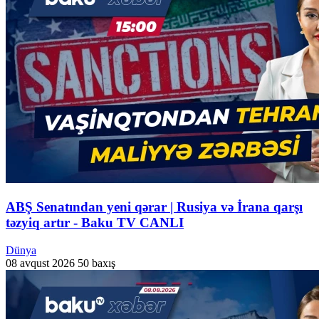
ABŞ Senatından yeni qərar | Rusiya və İrana qarşı
təzyiq artır - Baku TV CANLI
Dünya
08 avqust 2026
50 baxış