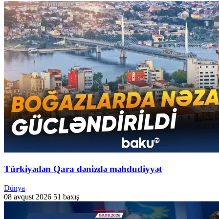
Türkiyədən Qara dənizdə məhdudiyyət
Dünya
08 avqust 2026
51 baxış