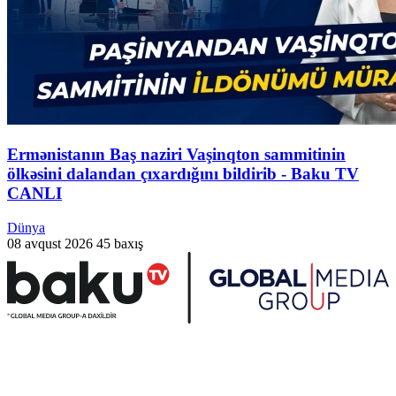
Ermənistanın Baş naziri Vaşinqton sammitinin
ölkəsini dalandan çıxardığını bildirib - Baku TV
CANLI
Dünya
08 avqust 2026
45 baxış