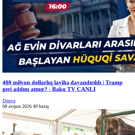
400 milyon dollarlıq layihə dayandırıldı | Tramp
geri addım atmır? - Baku TV CANLI
Dünya
08 avqust 2026
49 baxış