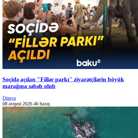
Soçidə açılan "Fillər parkı" ziyarətçilərin böyük
marağına səbəb olub
Dünya
08 avqust 2026
46 baxış