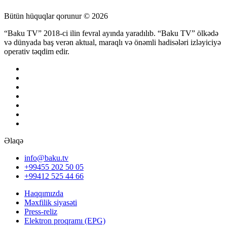
Bütün hüquqlar qorunur © 2026
“Baku TV” 2018-ci ilin fevral ayında yaradılıb. “Baku TV” ölkədə
və dünyada baş verən aktual, maraqlı və önəmli hadisələri izləyiciyə
operativ təqdim edir.
Əlaqə
info@baku.tv
+99455 202 50 05
+99412 525 44 66
Haqqımızda
Məxfilik siyasəti
Press-reliz
Elektron proqramı (EPG)