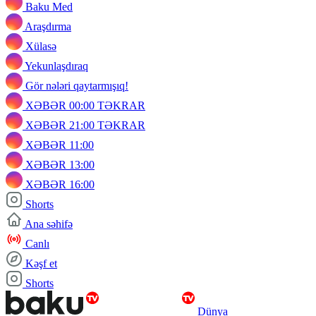
Baku Med
Araşdırma
Xülasə
Yekunlaşdıraq
Gör nələri qaytarmışıq!
XƏBƏR 00:00 TƏKRAR
XƏBƏR 21:00 TƏKRAR
XƏBƏR 11:00
XƏBƏR 13:00
XƏBƏR 16:00
Shorts
Ana səhifə
Canlı
Kəşf et
Shorts
Dünya