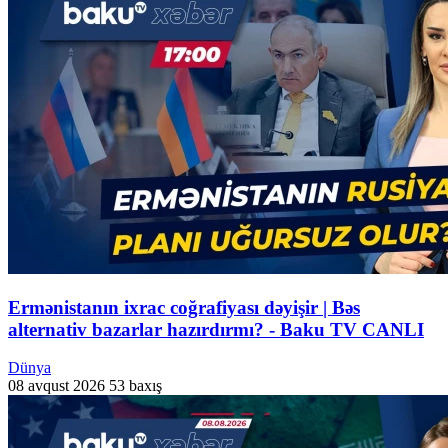
Ermənistanın ixrac coğrafiyası dəyişir | Bəs
alternativ bazarlar hazırdırmı? - Baku TV CANLI
Dünya
08 avqust 2026
53 baxış