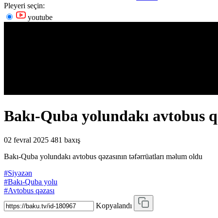
Pleyeri seçin:
youtube
Bakı-Quba yolundakı avtobus qə
02 fevral 2025
481 baxış
Bakı-Quba yolundakı avtobus qəzasının təfərrüatları məlum oldu
#Siyəzən
#Bakı-Quba yolu
#Avtobus qəzası
Kopyalandı