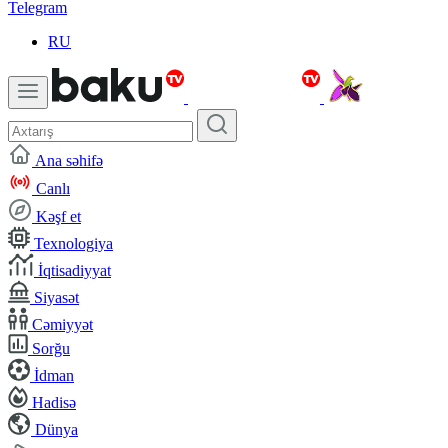
Telegram
RU
Ana səhifə
Canlı
Kəşf et
Texnologiya
İqtisadiyyat
Siyasət
Cəmiyyət
Sorğu
İdman
Hadisə
Dünya