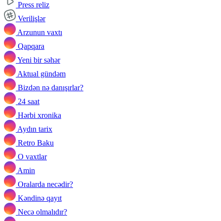
Press reliz
Verilişlər
Arzunun vaxtı
Qapqara
Yeni bir səhər
Aktual gündəm
Bizdən nə danışırlar?
24 saat
Hərbi xronika
Aydın tarix
Retro Baku
O vaxtlar
Amin
Oralarda necədir?
Kəndinə qayıt
Necə olmalıdır?