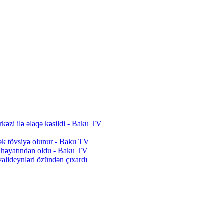
rkəzi ilə əlaqə kəsildi - Baku TV
tmək tövsiyə olunur - Baku TV
ə həyatından oldu - Baku TV
alideynləri özündən çıxardı