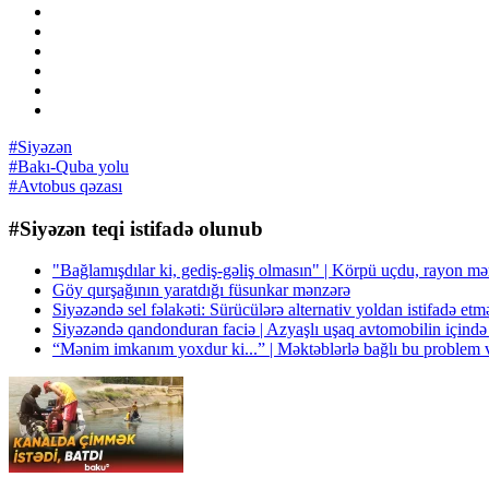
#Siyəzən
#Bakı-Quba yolu
#Avtobus qəzası
#Siyəzən teqi istifadə olunub
"Bağlamışdılar ki, gediş-gəliş olmasın" | Körpü uçdu, rayon mə
Göy qurşağının yaratdığı füsunkar mənzərə
Siyəzəndə sel fəlakəti: Sürücülərə alternativ yoldan istifadə e
Siyəzəndə qandonduran faciə | Azyaşlı uşaq avtomobilin içind
“Mənim imkanım yoxdur ki...” | Məktəblərlə bağlı bu problem v