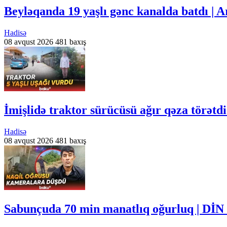
Beyləqanda 19 yaşlı gənc kanalda batdı | 
Hadisə
08 avqust 2026
481 baxış
İmişlidə traktor sürücüsü ağır qəza törətd
Hadisə
08 avqust 2026
481 baxış
Sabunçuda 70 min manatlıq oğurluq | DİN 