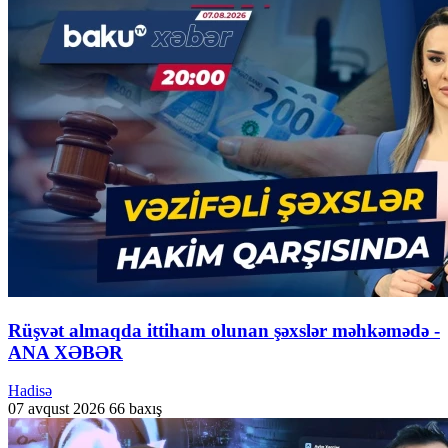
Rüşvət almaqda ittiham olunan şəxslər məhkəmədə -
ANA XƏBƏR
Hadisə
07 avqust 2026
66 baxış