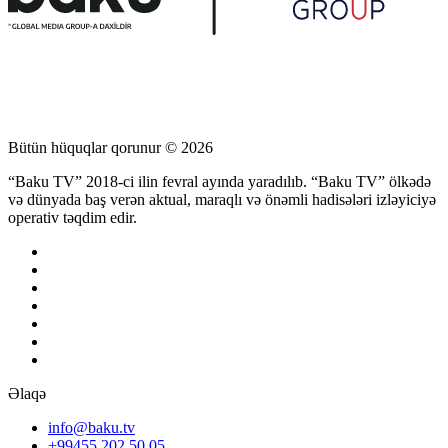
Bütün hüquqlar qorunur © 2026
“Baku TV” 2018-ci ilin fevral ayında yaradılıb. “Baku TV” ölkədə
və dünyada baş verən aktual, maraqlı və önəmli hadisələri izləyiciyə
operativ təqdim edir.
Əlaqə
info@baku.tv
+99455 202 50 05