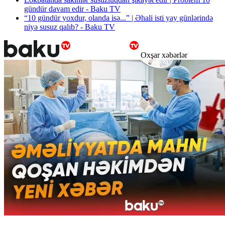
gündür davam edir - Baku TV
“10 gündür yoxdur, olanda isə...” | Əhali isti yay günlərində
niyə susuz qalıb? - Baku TV
Oxşar xəbərlər