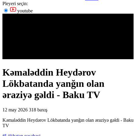
Pleyeri seçin:
youtube
Kəmaləddin Heydərov
Lökbatanda yanğın olan
əraziyə gəldi - Baku TV
12 may 2026
318 baxış
Kəmaləddin Heydərov Lökbatanda yanğın olan əraziyə gəldi - Baku
TV
#Lökbatan qəsəbəsi