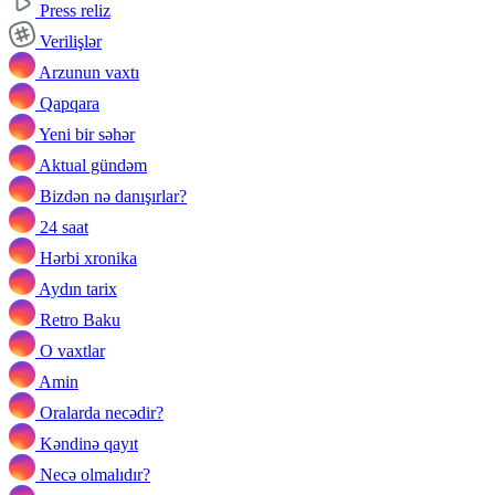
Press reliz
Verilişlər
Arzunun vaxtı
Qapqara
Yeni bir səhər
Aktual gündəm
Bizdən nə danışırlar?
24 saat
Hərbi xronika
Aydın tarix
Retro Baku
O vaxtlar
Amin
Oralarda necədir?
Kəndinə qayıt
Necə olmalıdır?