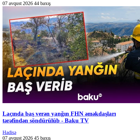
07 avqust 2026
44 baxış
Laçında baş verən yanğın FHN əməkdaşları
tərəfindən söndürülüb - Baku TV
Hadisə
07 avqust 2026
45 baxış