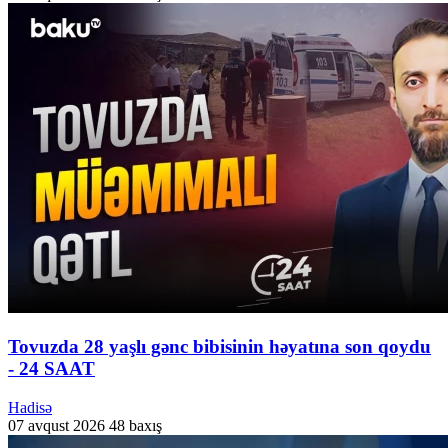
Tovuzda 28 yaşlı gənc bibisinin həyatına son qoydu
- 24 SAAT
Hadisə
07 avqust 2026
48 baxış