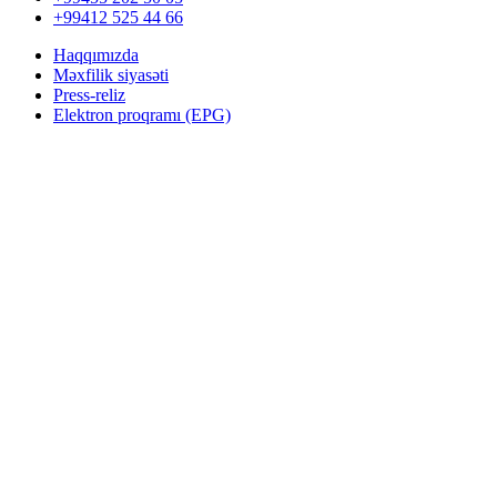
+99412 525 44 66
Haqqımızda
Məxfilik siyasəti
Press-reliz
Elektron proqramı (EPG)