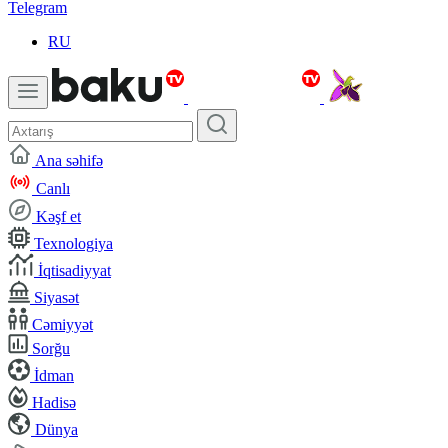
Telegram
RU
Ana səhifə
Canlı
Kəşf et
Texnologiya
İqtisadiyyat
Siyasət
Cəmiyyət
Sorğu
İdman
Hadisə
Dünya