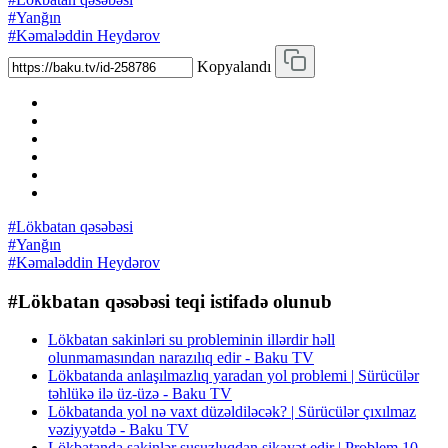
#Yanğın
#Kəmaləddin Heydərov
Kopyalandı
#Lökbatan qəsəbəsi
#Yanğın
#Kəmaləddin Heydərov
#Lökbatan qəsəbəsi teqi istifadə olunub
Lökbatan sakinləri su probleminin illərdir həll
olunmamasından narazılıq edir - Baku TV
Lökbatanda anlaşılmazlıq yaradan yol problemi | Sürücülər
təhlükə ilə üz-üzə - Baku TV
Lökbatanda yol nə vaxt düzəldiləcək? | Sürücülər çıxılmaz
vəziyyətdə - Baku TV
Lökbatanda sakinlər susuzluqdan şikayət edir | Problem 10