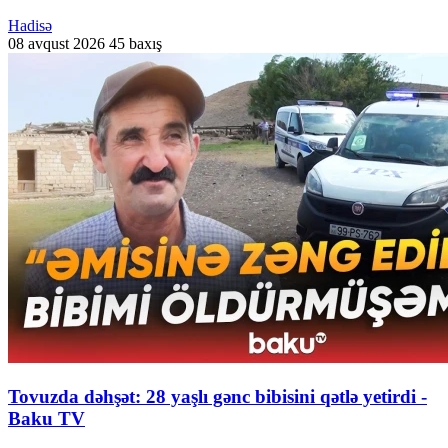
Hadisə
08 avqust 2026
45 baxış
Tovuzda dəhşət: 28 yaşlı gənc bibisini qətlə yetirdi -
Baku TV