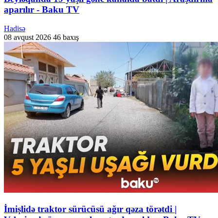
aparılır - Baku TV
Hadisə
08 avqust 2026
46 baxış
İmişlidə traktor sürücüsü ağır qəza törətdi |