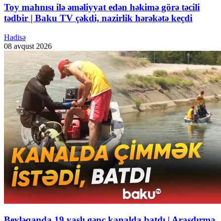
Toy mahnısı ilə əməliyyat edən həkimə görə təcili
tədbir | Baku TV çəkdi, nazirlik hərəkətə keçdi
Hadisə
08 avqust 2026
Beyləqanda 19 yaşlı gənc kanalda batdı | Araşdırma