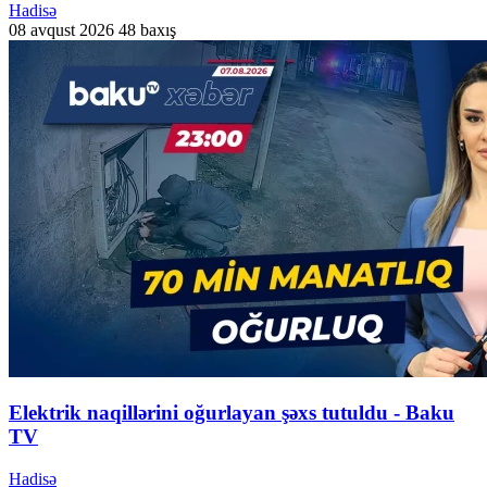
Hadisə
08 avqust 2026
48 baxış
Elektrik naqillərini oğurlayan şəxs tutuldu - Baku
TV
Hadisə