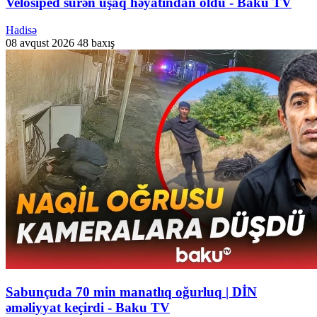
Velosiped sürən uşaq həyatından oldu - Baku TV
Hadisə
08 avqust 2026
48 baxış
Sabunçuda 70 min manatlıq oğurluq | DİN
əməliyyat keçirdi - Baku TV