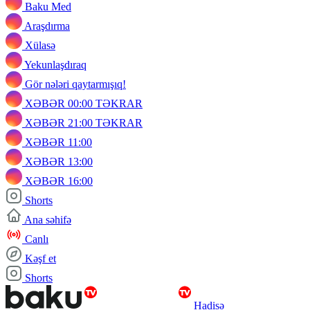
Baku Med
Araşdırma
Xülasə
Yekunlaşdıraq
Gör nələri qaytarmışıq!
XƏBƏR 00:00 TƏKRAR
XƏBƏR 21:00 TƏKRAR
XƏBƏR 11:00
XƏBƏR 13:00
XƏBƏR 16:00
Shorts
Ana səhifə
Canlı
Kəşf et
Shorts
Hadisə