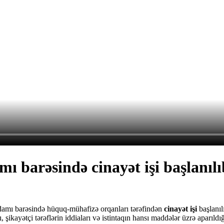
ı barəsində cinayət işi başlanılı
 adamı barəsində hüquq-mühafizə orqanları tərəfindən
cinayət işi
başlanıl
ı,
şikayətçi tərəflərin iddiaları və istintaqın hansı maddələr üzrə aparıldığ