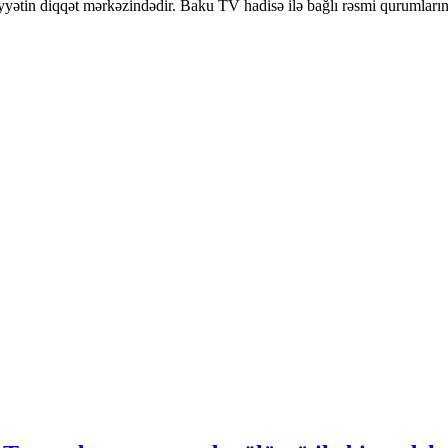
yyətin diqqət mərkəzindədir.
Baku TV hadisə ilə bağlı rəsmi qurumların a