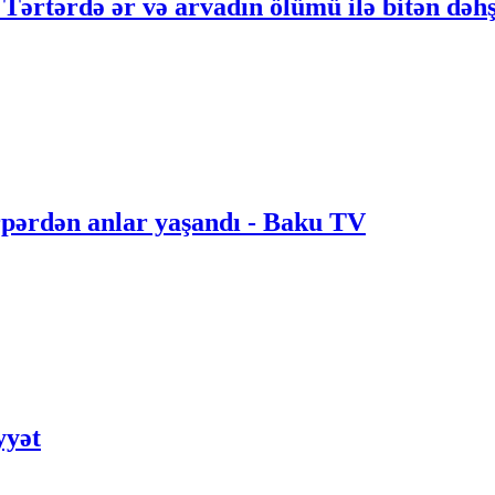
 Tərtərdə ər və arvadın ölümü ilə bitən dəhş
rpərdən anlar yaşandı - Baku TV
yyət