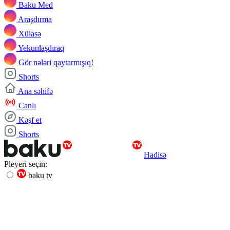
Baku Med
Araşdırma
Xülasə
Yekunlaşdıraq
Gör nələri qaytarmışıq!
Shorts
Ana səhifə
Canlı
Kəşf et
Shorts
Hadisə
Pleyeri seçin:
baku tv