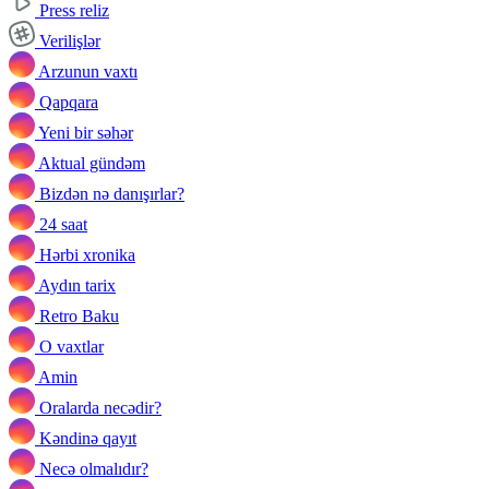
Press reliz
Verilişlər
Arzunun vaxtı
Qapqara
Yeni bir səhər
Aktual gündəm
Bizdən nə danışırlar?
24 saat
Hərbi xronika
Aydın tarix
Retro Baku
O vaxtlar
Amin
Oralarda necədir?
Kəndinə qayıt
Necə olmalıdır?