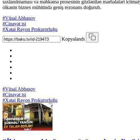
saxlanılmaması və məhkəmə prosesinin gözlənilən mərhələləri ictimai
ölkənin biznes mühitində geniş rezonans doğurub.
#Vüsal Abbasov
#Cinayət işi
#Xətai Rayon Prokurorluğu
Kopyalandı
#Vüsal Abbasov
#Cinayət işi
#Xətai Rayon Prokurorluğu