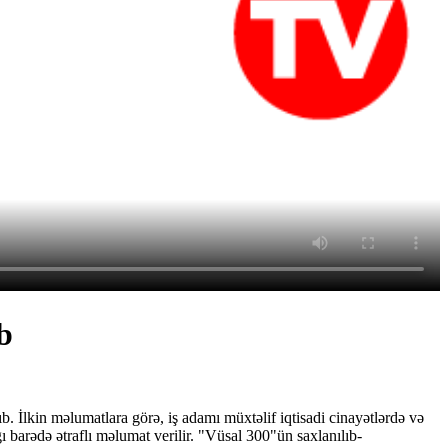
b
ıb.
İlkin məlumatlara görə,
iş adamı müxtəlif iqtisadi cinayətlərdə və
ı barədə ətraflı məlumat verilir.
"Vüsal 300"ün saxlanılıb-