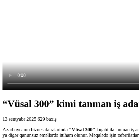
“Vüsal 300” kimi tanınan iş adam
13 sentyabr 2025
629 baxış
Azərbaycanın biznes dairələrində
"Vüsal 300"
ləqəbi ilə tanınan iş
ya digər qanunsuz əməllərdə ittiham olunur.
Məqalədə işin təfərrüatlar