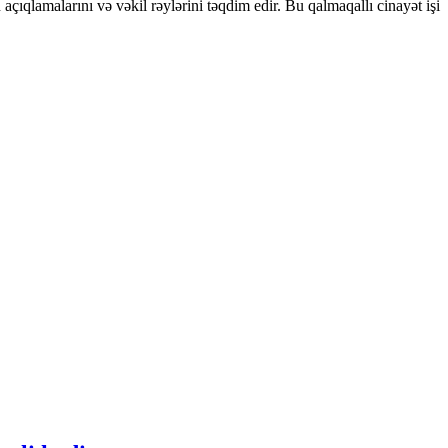
çıqlamalarını və vəkil rəylərini təqdim edir.
Bu qalmaqallı cinayət işi