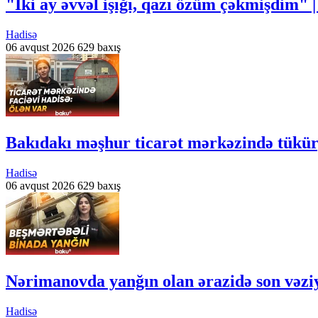
"İki ay əvvəl işığı, qazı özüm çəkmişdim" |
Hadisə
06 avqust 2026
629 baxış
Bakıdakı məşhur ticarət mərkəzində tükü
Hadisə
06 avqust 2026
629 baxış
Nərimanovda yanğın olan ərazidə son vəzi
Hadisə