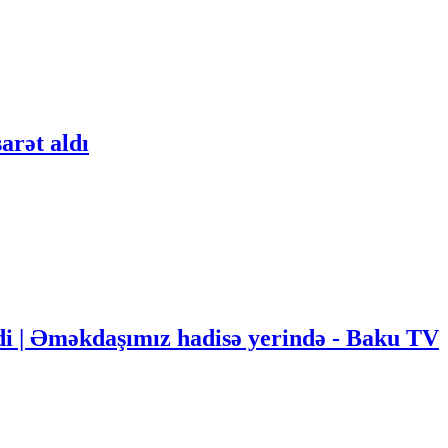
arət aldı
i | Əməkdaşımız hadisə yerində - Baku TV