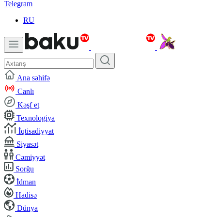
Telegram
RU
Ana səhifə
Canlı
Kəşf et
Texnologiya
İqtisadiyyat
Siyasət
Cəmiyyət
Sorğu
İdman
Hadisə
Dünya