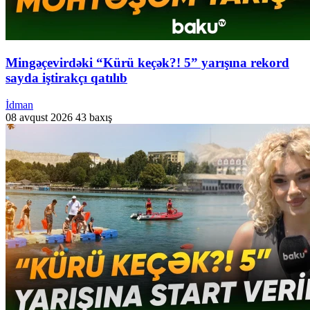
Mingəçevirdəki “Kürü keçək?! 5” yarışına rekord
sayda iştirakçı qatılıb
İdman
08 avqust 2026
43 baxış