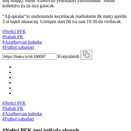
Baş məşqçi Samir Abasovun yetirmələri yarımfinalda “Sabah”
kollektivi ilə üz-üzə gələcək.
“Ağ-qaralar”ın stadionunda keçiriləcək mərhələnin ilk matçı aprelin
2-si təşkil olunacaq. Görüşün start fiti isə saat 19:30-da veriləcək.
#Neftçi PFK
#Sabah FK
#Azərbaycan kuboku
#Futbol xəbərləri
Kopyalandı
#Neftçi PFK
#Sabah FK
#Azərbaycan kuboku
#Futbol xəbərləri
#Neftçi PFK teqi istifadə olunub