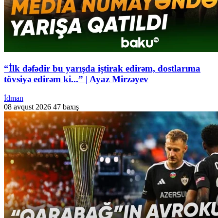
“İlk dəfədir bu yarışda iştirak edirəm, dostlarıma
tövsiyə edirəm ki...” | Ayaz Mirzəyev
İdman
08 avqust 2026
47 baxış