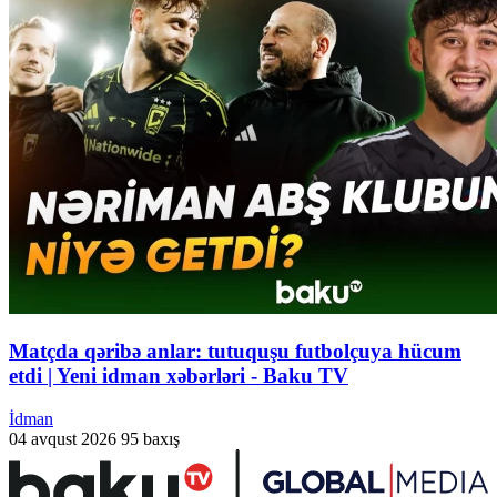
Matçda qəribə anlar: tutuquşu futbolçuya hücum
etdi | Yeni idman xəbərləri - Baku TV
İdman
04 avqust 2026
95 baxış