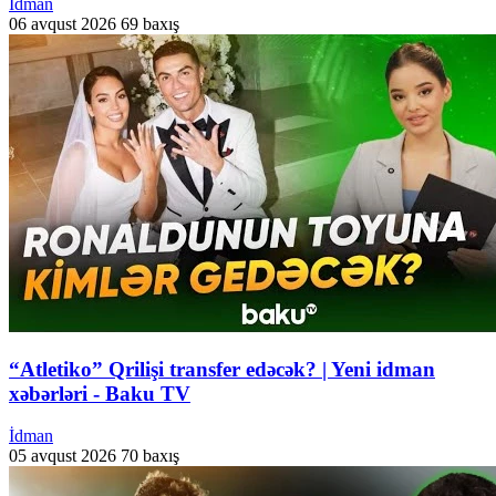
İdman
06 avqust 2026
69 baxış
“Atletiko” Qrilişi transfer edəcək? | Yeni idman
xəbərləri - Baku TV
İdman
05 avqust 2026
70 baxış