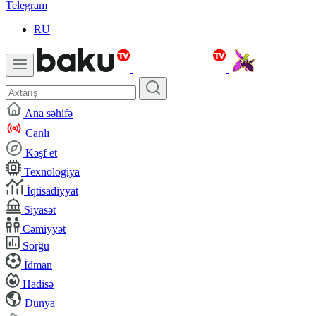
Telegram
RU
Ana səhifə
Canlı
Kəşf et
Texnologiya
İqtisadiyyat
Siyasət
Cəmiyyət
Sorğu
İdman
Hadisə
Dünya