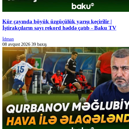
Kür çayında böyük üzgüçülük yarışı keçirilir |
İştirakçıların sayı rekord həddə çatıb - Baku TV
İdman
08 avqust 2026
39 baxış