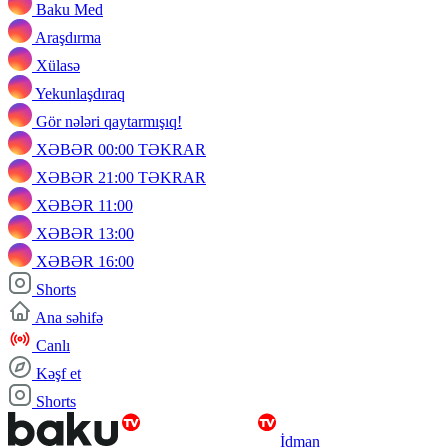
Baku Med
Araşdırma
Xülasə
Yekunlaşdıraq
Gör nələri qaytarmışıq!
XƏBƏR 00:00 TƏKRAR
XƏBƏR 21:00 TƏKRAR
XƏBƏR 11:00
XƏBƏR 13:00
XƏBƏR 16:00
Shorts
Ana səhifə
Canlı
Kəşf et
Shorts
İdman