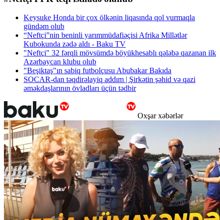
Keysuke Honda bir çox ölkənin liqasında qol vurmaqla
gündəm olub
“Neftçi”nin beninli yarımmüdafiəçisi Afrika Millətlər
Kubokunda zədə aldı - Baku TV
"Neftçi" 32 fərqli mövsümdə böyükhesablı qələbə qazanan ilk
Azərbaycan klubu olub
"Beşiktaş"ın sabiq futbolçusu Abubakar Bakıda
SOCAR-dan təqdirəlayiq addım | Şirkətin şəhid və qazi
əməkdaşlarının övladları üçün tədbir
Oxşar xəbərlər