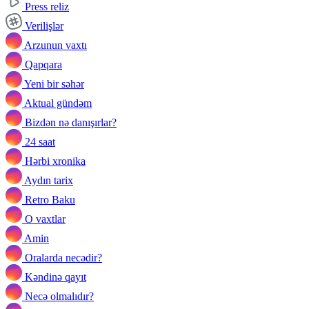
Press reliz
Verilişlər
Arzunun vaxtı
Qapqara
Yeni bir səhər
Aktual gündəm
Bizdən nə danışırlar?
24 saat
Hərbi xronika
Aydın tarix
Retro Baku
O vaxtlar
Amin
Oralarda necədir?
Kəndinə qayıt
Necə olmalıdır?