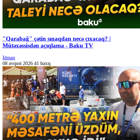
"Qarabağ" çətin sınaqdan necə çıxacaq? |
Mütəxəssisdən açıqlama - Baku TV
İdman
08 avqust 2026
41 baxış