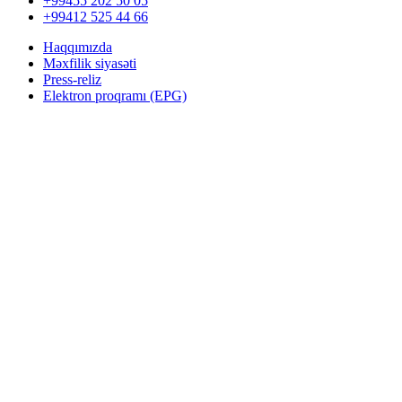
+99455 202 50 05
+99412 525 44 66
Haqqımızda
Məxfilik siyasəti
Press-reliz
Elektron proqramı (EPG)