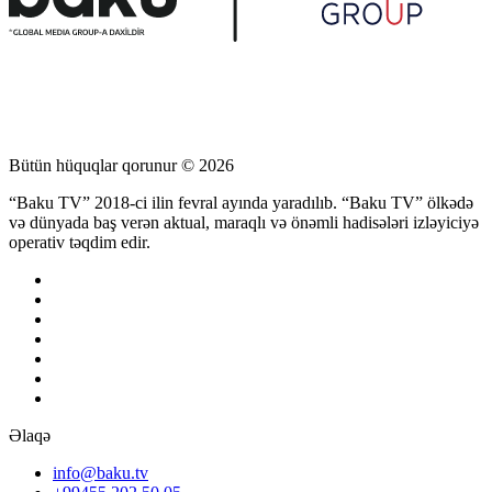
Bütün hüquqlar qorunur © 2026
“Baku TV” 2018-ci ilin fevral ayında yaradılıb. “Baku TV” ölkədə
və dünyada baş verən aktual, maraqlı və önəmli hadisələri izləyiciyə
operativ təqdim edir.
Əlaqə
info@baku.tv