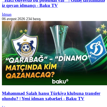
"Hacı Əliyevdə bu potensial var" | Güləş tariximizdə
iz qoyan idmançı - Baku TV
İdman
06 avqust 2026
234 baxış
Məhəmməd Salah hansı Türkiyə klubuna transfer
olundu? | Yeni idman xəbərləri - Baku TV