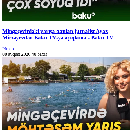
Mingəçevirdəki yarışa qatılan jurnalist Ayaz
Mirzəyevdən Baku TV-yə açıqlama - Baku TV
İdman
08 avqust 2026
48 baxış