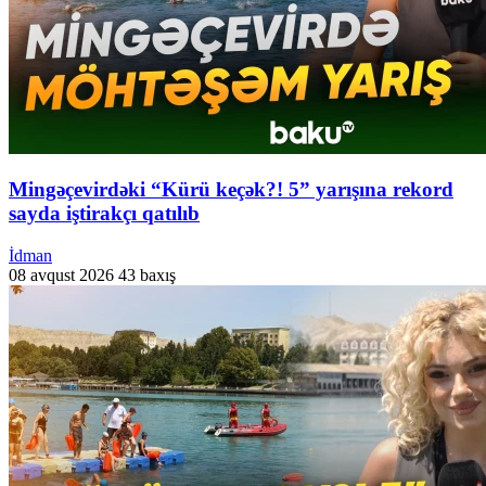
Mingəçevirdəki “Kürü keçək?! 5” yarışına rekord
sayda iştirakçı qatılıb
İdman
08 avqust 2026
43 baxış