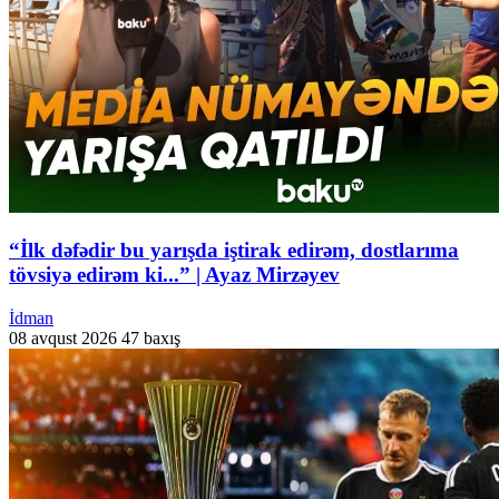
“İlk dəfədir bu yarışda iştirak edirəm, dostlarıma
tövsiyə edirəm ki...” | Ayaz Mirzəyev
İdman
08 avqust 2026
47 baxış