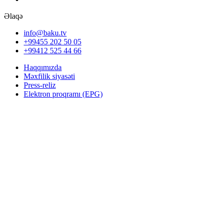
Əlaqə
info@baku.tv
+99455 202 50 05
+99412 525 44 66
Haqqımızda
Məxfilik siyasəti
Press-reliz
Elektron proqramı (EPG)