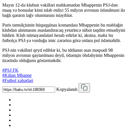
Mayın 12-də klubun vəkilləri məhkəmədən Mbappenin PSJ-dən
maaş və bonuslar kimi tələb etdiyi 55 milyon avronun ödənilməsi ilə
bağlı qərarın ləğv olunmasını istəyiblər.
Paris təmsilçisinin hüquqşünas komandası Mbappenin bu məbləğin
klubdan alınmasını əsaslandıracaq yetərincə sübut təqdim etmədiyini
bildirir. Klub nümayəndələri hesab edirlər ki, əksinə, məhz bu
futbolçu PSJ-yə vurduğu imic zərərinə görə onlara pul ödəməlidir.
PSJ-nin vəkilləri qeyd ediblər ki, bu iddianın əsas məqsədi 98
milyon avronun qaytarılması deyil, ödənişin öhdəliyinin Mbappenin
üzərində olduğunu göstərməkdir.
#PSJ FK
#Kilian Mbappe
#Futbol xəbərləri
Kopyalandı