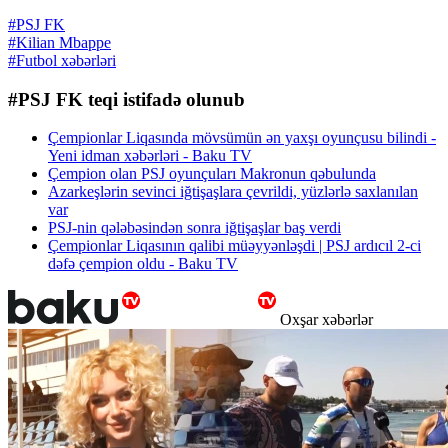
#PSJ FK
#Kilian Mbappe
#Futbol xəbərləri
#PSJ FK teqi istifadə olunub
Çempionlar Liqasında mövsümün ən yaxşı oyunçusu bilindi -
Yeni idman xəbərləri - Baku TV
Çempion olan PSJ oyunçuları Makronun qəbulunda
Azarkeşlərin sevinci iğtişaşlara çevrildi, yüzlərlə saxlanılan
var
PSJ-nin qələbəsindən sonra iğtişaşlar baş verdi
Çempionlar Liqasının qalibi müəyyənləşdi | PSJ ardıcıl 2-ci
dəfə çempion oldu - Baku TV
Oxşar xəbərlər