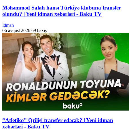
Məhəmməd Salah hansı Türkiyə klubuna transfer
olundu? | Yeni idman xəbərləri - Baku TV
İdman
06 avqust 2026
69 baxış
“Atletiko” Qrilişi transfer edəcək? | Yeni idman
xəbərləri - Baku TV