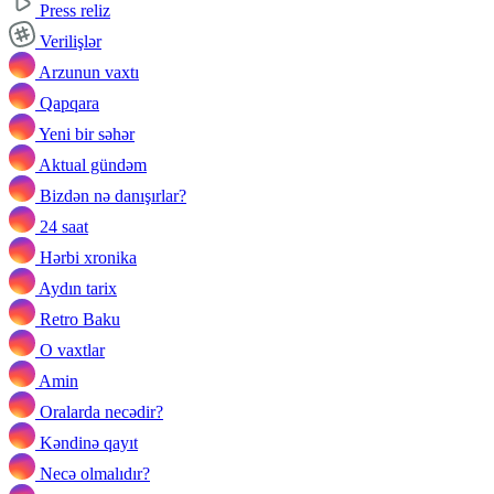
Press reliz
Verilişlər
Arzunun vaxtı
Qapqara
Yeni bir səhər
Aktual gündəm
Bizdən nə danışırlar?
24 saat
Hərbi xronika
Aydın tarix
Retro Baku
O vaxtlar
Amin
Oralarda necədir?
Kəndinə qayıt
Necə olmalıdır?