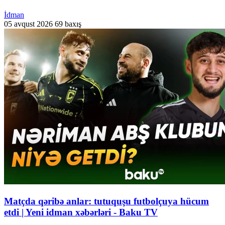
İdman
05 avqust 2026
69 baxış
Matçda qəribə anlar: tutuquşu futbolçuya hücum
etdi | Yeni idman xəbərləri - Baku TV