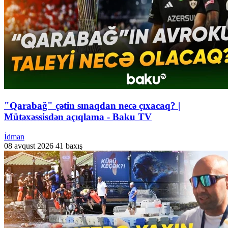
"Qarabağ" çətin sınaqdan necə çıxacaq? |
Mütəxəssisdən açıqlama - Baku TV
İdman
08 avqust 2026
41 baxış