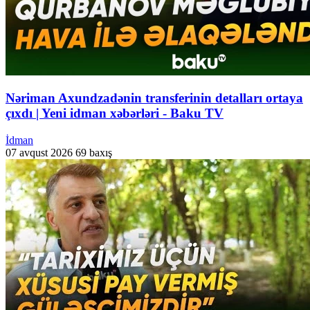
Nəriman Axundzadənin transferinin detalları ortaya
çıxdı | Yeni idman xəbərləri - Baku TV
İdman
07 avqust 2026
69 baxış