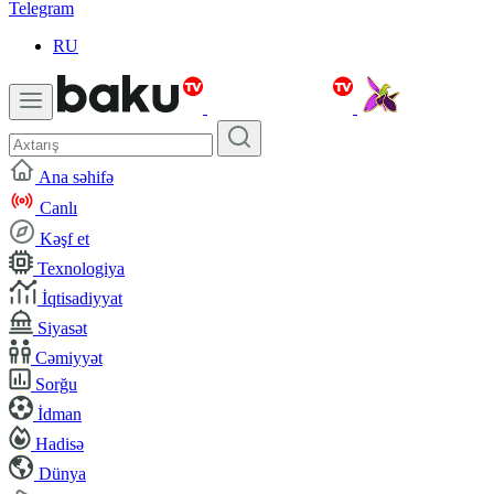
Telegram
RU
Ana səhifə
Canlı
Kəşf et
Texnologiya
İqtisadiyyat
Siyasət
Cəmiyyət
Sorğu
İdman
Hadisə
Dünya