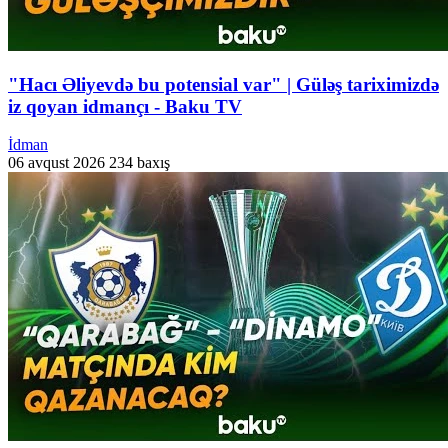
"Hacı Əliyevdə bu potensial var" | Güləş tariximizdə
iz qoyan idmançı - Baku TV
İdman
06 avqust 2026
234 baxış