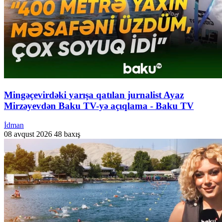
Mingəçevirdəki yarışa qatılan jurnalist Ayaz
Mirzəyevdən Baku TV-yə açıqlama - Baku TV
İdman
08 avqust 2026
48 baxış