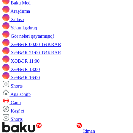
Baku Med
Araşdırma
Xülasə
Yekunlaşdıraq
Gör nələri qaytarmışıq!
XƏBƏR 00:00 TƏKRAR
XƏBƏR 21:00 TƏKRAR
XƏBƏR 11:00
XƏBƏR 13:00
XƏBƏR 16:00
Shorts
Ana səhifə
Canlı
Kəşf et
Shorts
İdman