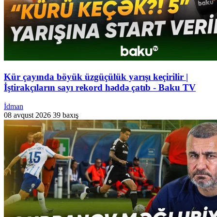
Kür çayında böyük üzgüçülük yarışı keçirilir |
İştirakçıların sayı rekord həddə çatıb - Baku TV
İdman
08 avqust 2026
39 baxış