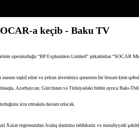
SOCAR-a keçib - Baku TV
kəmərinin operatorluğu “BP Exploration Limited” şirkətindən “SOCAR 
əsasını təşkil edən və yekun investisiya qərarının bir hissəsi kimi qəbul
 olmaqla, Azərbaycan, Gürcüstan və Türkiyədəki bütün ayrıca Bakı-Tbil
atorluğunu icra etməkdə davam edəcək.
 Xəzər regionundan Aralıq dənizinə təhlükəsiz və məsuliyyətli şəkildə