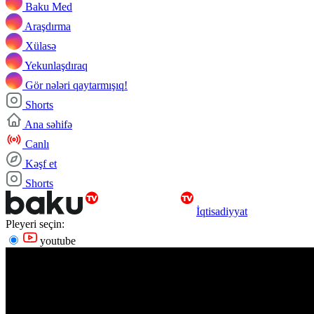
Baku Med
Araşdırma
Xülasə
Yekunlaşdıraq
Gör nələri qaytarmışıq!
Shorts
Ana səhifə
Canlı
Kəşf et
Shorts
İqtisadiyyat
Pleyeri seçin:
youtube