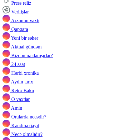
Press reliz
Verilişlər
Arzunun vaxtı
Qapqara
Yeni bir səhər
Aktual gündəm
Bizdən nə danışırlar?
24 saat
Hərbi xronika
Aydın tarix
Retro Baku
O vaxtlar
Amin
Oralarda necədir?
Kəndinə qayıt
Necə olmalıdır?