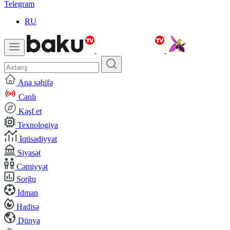
Telegram
RU
Ana səhifə
Canlı
Kəşf et
Texnologiya
İqtisadiyyat
Siyasət
Cəmiyyət
Sorğu
İdman
Hadisə
Dünya