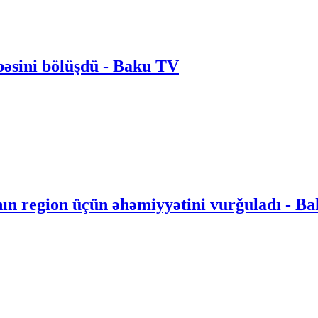
bəsini bölüşdü - Baku TV
nın region üçün əhəmiyyətini vurğuladı - B