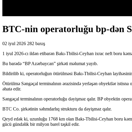
BTC-nin operatorluğu bp-dən 
02 iyul 2026
282 baxış
1 iyul 2026-cı ildən etibarən Bakı-Tbilisi-Ceyhan ixrac neft boru 
Bu barədə “BP Azərbaycan” şirkəti məlumat yayıb.
Bildirilib ki, operatorluğun ötürülməsi Bakı-Tbilisi-Ceyhan layihəsinin 
Ötürülmə Səngəçal terminalının ərazisində yerləşən obyektlər istisna
əhatə edir.
Səngəçal terminalının operatorluğu dəyişməz qalır. BP obyektin oper
BTC Co. şirkətinin səhmdarlıq strukturu da dəyişməz qalır.
Qeyd edək ki, uzunluğu 1768 km olan Bakı-Tbilisi-Ceyhan boru kəməri
gücü gündəlik bir milyon barel təşkil edir.