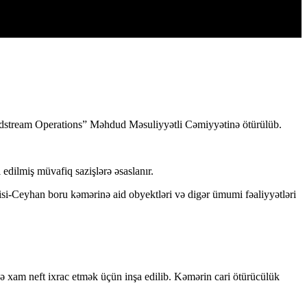
Midstream Operations” Məhdud Məsuliyyətli Cəmiyyətinə ötürülüb.
 edilmiş müvafiq sazişlərə əsaslanır.
isi-Ceyhan boru kəmərinə aid obyektləri və digər ümumi fəaliyyətləri
 xam neft ixrac etmək üçün inşa edilib. Kəmərin cari ötürücülük