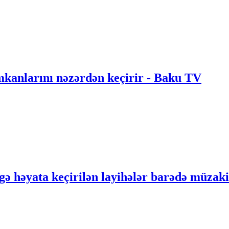
anlarını nəzərdən keçirir - Baku TV
gə həyata keçirilən layihələr barədə müzak