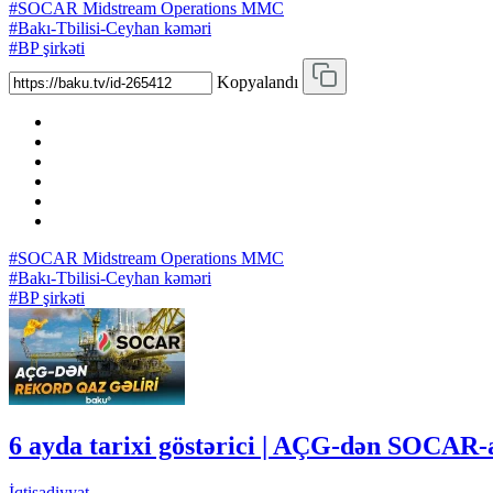
#SOCAR Midstream Operations MMC
#Bakı-Tbilisi-Ceyhan kəməri
#BP şirkəti
Kopyalandı
#SOCAR Midstream Operations MMC
#Bakı-Tbilisi-Ceyhan kəməri
#BP şirkəti
6 ayda tarixi göstərici | AÇG-dən SOCAR-a
İqtisadiyyat