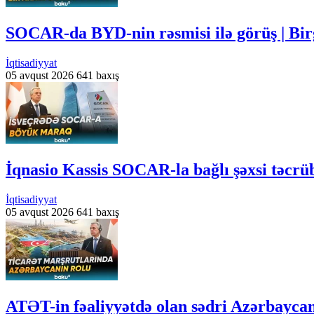
SOCAR-da BYD-nin rəsmisi ilə görüş | Bir
İqtisadiyyat
05 avqust 2026
641 baxış
İqnasio Kassis SOCAR-la bağlı şəxsi təcrü
İqtisadiyyat
05 avqust 2026
641 baxış
ATƏT-in fəaliyyətdə olan sədri Azərbayca