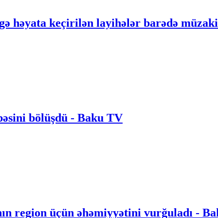
gə həyata keçirilən layihələr barədə müzak
bəsini bölüşdü - Baku TV
nın region üçün əhəmiyyətini vurğuladı - B