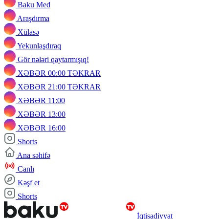
Baku Med
Araşdırma
Xülasə
Yekunlaşdıraq
Gör nələri qaytarmışıq!
XƏBƏR 00:00 TƏKRAR
XƏBƏR 21:00 TƏKRAR
XƏBƏR 11:00
XƏBƏR 13:00
XƏBƏR 16:00
Shorts
Ana səhifə
Canlı
Kəşf et
Shorts
İqtisadiyyat