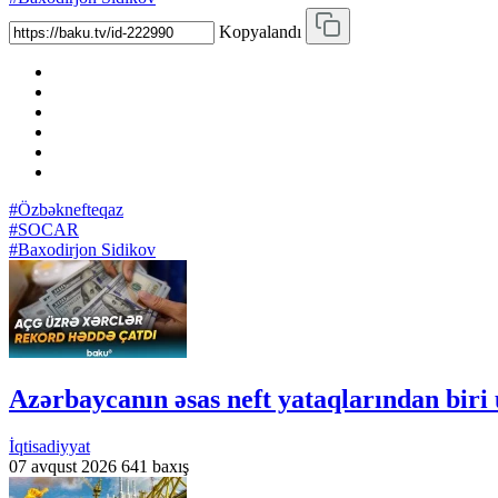
Kopyalandı
#Özbəknefteqaz
#SOCAR
#Baxodirjon Sidikov
Azərbaycanın əsas neft yataqlarından biri 
İqtisadiyyat
07 avqust 2026
641 baxış