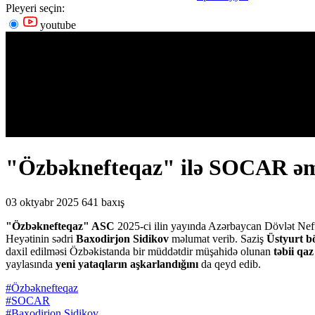
Pleyeri seçin:
youtube
"Özbəknefteqaz" ilə SOCAR əmək
03 oktyabr 2025
641 baxış
"Özbəknefteqaz" ASC
2025-ci ilin yayında Azərbaycan Dövlət Neft 
Heyətinin sədri
Baxodirjon Sidikov
məlumat verib. Saziş
Üstyurt b
daxil edilməsi Özbəkistanda bir müddətdir müşahidə olunan
təbii qaz
yaylasında
yeni yataqların aşkarlandığını
da qeyd edib.
#Özbəknefteqaz
#SOCAR
#Baxodirjon Sidikov