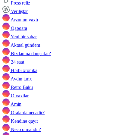
Press reliz
Verilişlər
Arzunun vaxtı
Qapqara
Yeni bir səhər
Aktual gündəm
Bizdən nə danışırlar?
24 saat
Hərbi xronika
Aydın tarix
Retro Baku
O vaxtlar
Amin
Oralarda necədir?
Kəndinə qayıt
Necə olmalıdır?