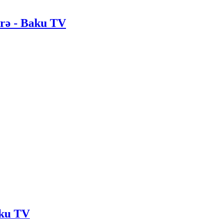
irə - Baku TV
aku TV