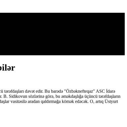
ilər
ü tərəfdaşları dəvət edir. Bu barədə "Özbəknefteqaz" ASC İdarə
tur. B. Sidikovun sözlərinə görə, bu əməkdaşlığa üçüncü tərəfdaşların
fdaşlar vasitəsilə aradan qaldırmağa kömək edəcək. O, artıq Üstyurt