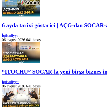
6 ayda tarixi göstərici | AÇG-dən SOCAR-a
İqtisadiyyat
06 avqust 2026
641 baxış
“ITOCHU” SOCAR-la yeni birgə biznes imk
İqtisadiyyat
06 avqust 2026
641 baxış