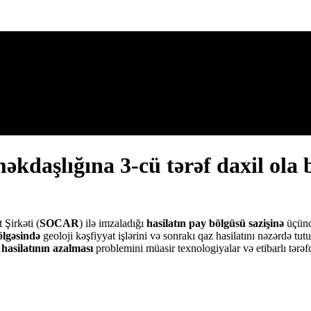
daşlığına 3-cü tərəf daxil ola b
Şirkəti (
SOCAR
) ilə imzaladığı
hasilatın pay bölgüsü sazişinə
üçünc
ölgəsində
geoloji kəşfiyyat işlərini və sonrakı qaz hasilatını nəzərdə tu
 hasilatının azalması
problemini müasir texnologiyalar və etibarlı tərə