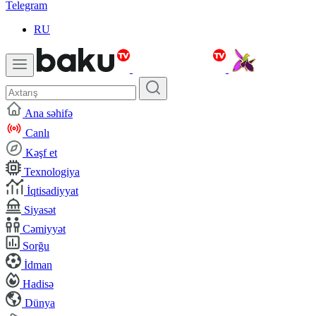
Telegram
RU
Ana səhifə
Canlı
Kəşf et
Texnologiya
İqtisadiyyat
Siyasət
Cəmiyyət
Sorğu
İdman
Hadisə
Dünya