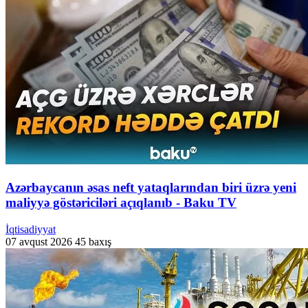
Azərbaycanın əsas neft yataqlarından biri üzrə yeni
maliyyə göstəriciləri açıqlanıb - Baku TV
İqtisadiyyat
07 avqust 2026
45 baxış