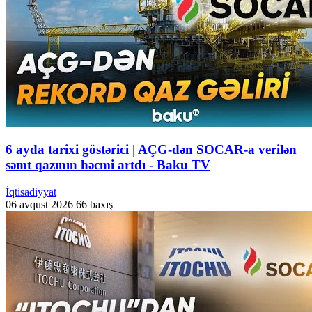
6 ayda tarixi göstərici | AÇG-dən SOCAR-a verilən
səmt qazının həcmi artdı - Baku TV
İqtisadiyyat
06 avqust 2026
66 baxış