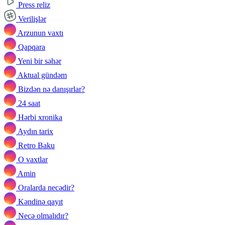
Press reliz
Verilişlər
Arzunun vaxtı
Qapqara
Yeni bir səhər
Aktual gündəm
Bizdən nə danışırlar?
24 saat
Hərbi xronika
Aydın tarix
Retro Baku
O vaxtlar
Amin
Oralarda necədir?
Kəndinə qayıt
Necə olmalıdır?