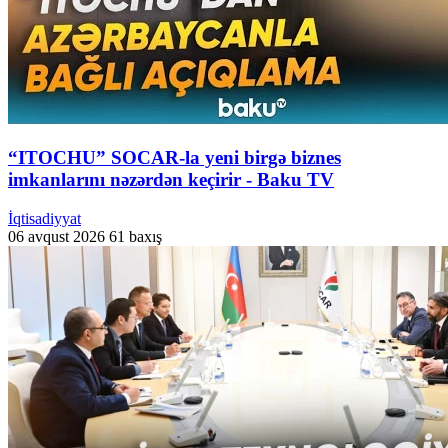
“ITOCHU” SOCAR-la yeni birgə biznes
imkanlarını nəzərdən keçirir - Baku TV
İqtisadiyyat
06 avqust 2026
61 baxış