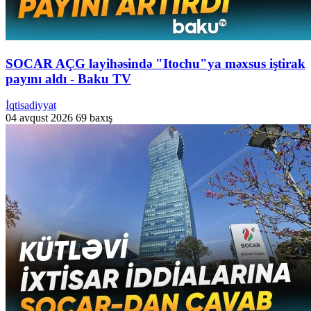
SOCAR AÇG layihəsində "Itochu"ya məxsus iştirak
payını aldı - Baku TV
İqtisadiyyat
04 avqust 2026
69 baxış