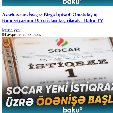
Azərbaycan-İsveçrə Birgə İqtisadi Əməkdaşlıq
Komissiyasının 10-cu iclası keçiriləcək - Baku TV
İqtisadiyyat
04 avqust 2026
73 baxış