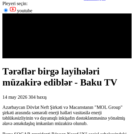
Pleyeri seçin:
youtube
Tərəflər birgə layihələri
müzakirə ediblər - Baku TV
14 may 2026
304 baxış
Azərbaycan Dövlət Neft Şirkəti və Macarıstanın "MOL Group"
şirkəti arasında səmərəli enerji həlləri vasitəsilə enerji
təhlükəsizliyinin və dayanıqlı inkişafın dəstəklənməsinə yönəlmiş
əlavə əməkdaşlıq imkanları müzakirə olunub.