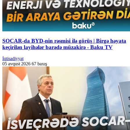
SOCAR-da BYD-nin rəsmisi ilə görüş | Birgə həyata
keçirilən layihələr barədə müzakirə - Baku TV
İqtisadiyyat
05 avqust 2026
67 baxış