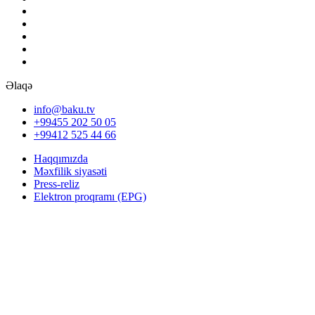
Əlaqə
info@baku.tv
+99455 202 50 05
+99412 525 44 66
Haqqımızda
Məxfilik siyasəti
Press-reliz
Elektron proqramı (EPG)