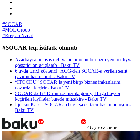
#SOCAR
#MOL Group
#Rövşən Nəcəf
#SOCAR teqi istifadə olunub
Azərbaycanın əsas neft yataqlarından biri üzrə yeni maliyyə
göstəriciləri açıqlanıb - Baku TV
6 ayda tarixi göstərici | AÇG-dən SOCAR-a verilən səmt
qazının həcmi artdı - Baku TV
“ITOCHU” SOCAR-la yeni birgə biznes imkanlarını
nəzərdən keçirir - Baku TV
SOCAR-da BYD-nin rəsmisi ilə görüş | Birgə həyata
keçirilən layihələr barədə müzakirə - Baku TV
İqnasio Kassis SOCAR-la bağlı şəxsi təcrübəsini bölüşdü -
Baku TV
Oxşar xəbərlər