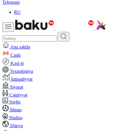
Telegram
RU
Ana səhifə
Canlı
Kəşf et
Texnologiya
İqtisadiyyat
Siyasət
Cəmiyyət
Sorğu
İdman
Hadisə
Dünya