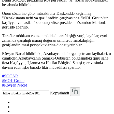
Bunu SOCAR prezidenti Rövşən Nəcəf "X" sosial şəbəkəsindəki
hesabında bildirib.
Onun sözlərinə görə, müzakirələr Daşkənddə keçirilmiş
"Özbəkistanın nefti və qazı" tədbiri çərçivəsində "MOL Group"un
kəşfiyyat və hasilat üzrə icraçı vitse-prezidenti Zsombor Martonla
görüşdə aparılıb.
Tərəflər möhkəm və uzunmüddətli tərəfdaşlığı vurğulayıblar, eyni
zamanda qarşılıqlı maraq doğuran sahələrdə əməkdaşlığın
genişləndirilməsi perspektivlərinə diqqət yetiriblər.
Rövşən Nəcəf bildirib ki, Azərbaycanda birgə upstream layihələri, o
cümlədən Azərbaycanın Şamaxı-Qobustan bölgəsindəki quru sahə
üzrə Kəşfiyyat, İşlənmə və Hasilat Bölgüsü Sazişi çərçivəsində
davam edən işlər barədə fikir mübadiləsi aparılıb.
#SOCAR
#MOL Group
#Rövşən Nəcəf
Kopyalandı