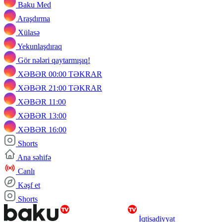
Baku Med
Araşdırma
Xülasə
Yekunlaşdıraq
Gör nələri qaytarmışıq!
XƏBƏR 00:00 TƏKRAR
XƏBƏR 21:00 TƏKRAR
XƏBƏR 11:00
XƏBƏR 13:00
XƏBƏR 16:00
Shorts
Ana səhifə
Canlı
Kəşf et
Shorts
İqtisadiyyat