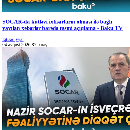
SOCAR-da kütləvi ixtisarların olması ilə bağlı
yayılan xəbərlər barədə rəsmi açıqlama - Baku TV
İqtisadiyyat
04 avqust 2026
87 baxış