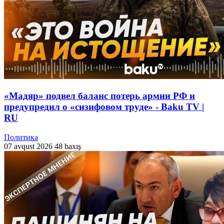
«Мадяр» подвел баланс потерь армии РФ и
предупредил о «сизифовом труде» - Baku TV |
RU
Политика
07 avqust 2026
48 baxış