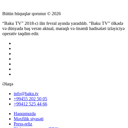
Bütün hüquqlar qorunur © 2026
“Baku TV” 2018-ci ilin fevral ayında yaradılıb. “Baku TV” ölkədə
və dünyada baş verən aktual, maraqlı və önəmli hadisələri izləyiciyə
operativ təqdim edir.
Əlaqə
info@baku.tv
+99455 202 50 05
+99412 525 44 66
Haqqımızda
Məxfilik siyasəti
Press-reliz