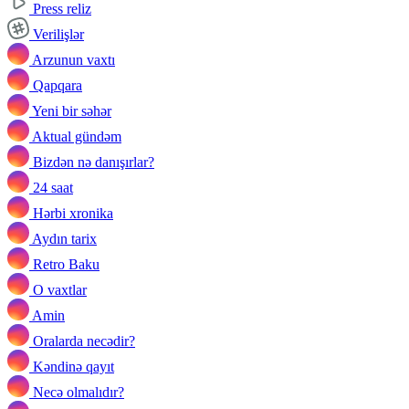
Press reliz
Verilişlər
Arzunun vaxtı
Qapqara
Yeni bir səhər
Aktual gündəm
Bizdən nə danışırlar?
24 saat
Hərbi xronika
Aydın tarix
Retro Baku
O vaxtlar
Amin
Oralarda necədir?
Kəndinə qayıt
Necə olmalıdır?