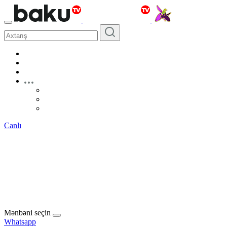
Canlı
Mənbəni seçin
Whatsapp