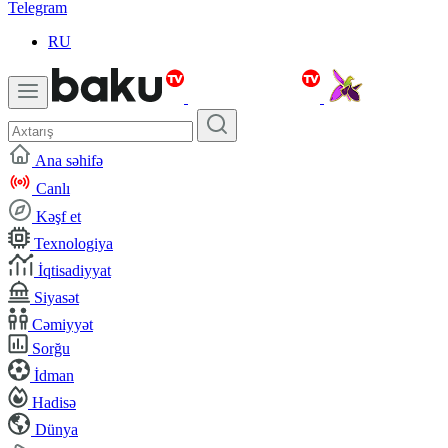
Telegram
RU
Ana səhifə
Canlı
Kəşf et
Texnologiya
İqtisadiyyat
Siyasət
Cəmiyyət
Sorğu
İdman
Hadisə
Dünya