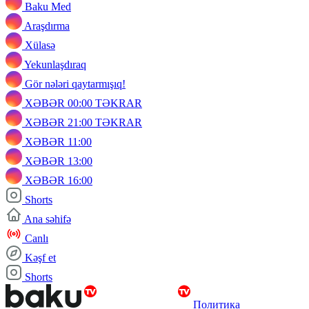
Baku Med
Araşdırma
Xülasə
Yekunlaşdıraq
Gör nələri qaytarmışıq!
XƏBƏR 00:00 TƏKRAR
XƏBƏR 21:00 TƏKRAR
XƏBƏR 11:00
XƏBƏR 13:00
XƏBƏR 16:00
Shorts
Ana səhifə
Canlı
Kəşf et
Shorts
Политика