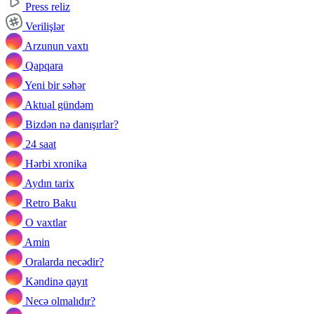
Press reliz
Verilişlər
Arzunun vaxtı
Qapqara
Yeni bir səhər
Aktual gündəm
Bizdən nə danışırlar?
24 saat
Hərbi xronika
Aydın tarix
Retro Baku
O vaxtlar
Amin
Oralarda necədir?
Kəndinə qayıt
Necə olmalıdır?