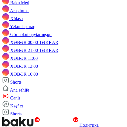
Baku Med
Araşdırma
Xülasə
Yekunlaşdıraq
Gör nələri qaytarmışıq!
XƏBƏR 00:00 TƏKRAR
XƏBƏR 21:00 TƏKRAR
XƏBƏR 11:00
XƏBƏR 13:00
XƏBƏR 16:00
Shorts
Ana səhifə
Canlı
Kəşf et
Shorts
Политика