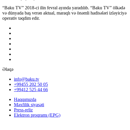
“Baku TV” 2018-ci ilin fevral ayında yaradılıb. “Baku TV” ölkədə
və dünyada baş verən aktual, maraqlı və önəmli hadisələri izləyiciyə
operativ təqdim edir.
Əlaqə
info@baku.tv
+99455 202 50 05
+99412 525 44 66
Haqqımızda
Məxfilik siyasəti
Press-reliz
Elektron proqramı (EPG)