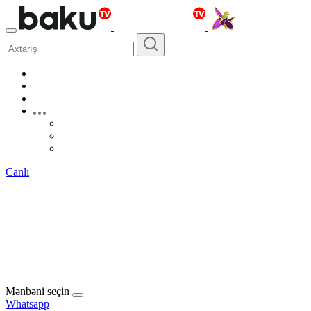
Canlı
Mənbəni seçin
Whatsapp