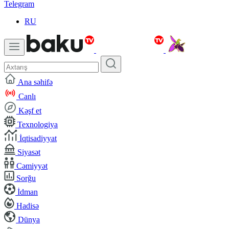
Telegram
RU
Ana səhifə
Canlı
Kəşf et
Texnologiya
İqtisadiyyat
Siyasət
Cəmiyyət
Sorğu
İdman
Hadisə
Dünya