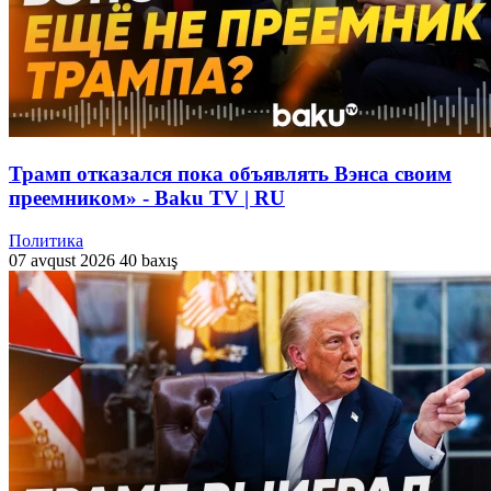
Трамп отказался пока объявлять Вэнса своим
преемником» - Baku TV | RU
Политика
07 avqust 2026
40 baxış