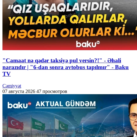
"Camaat nə qədər taksiyə pul versin?!" - Əhali
narazıdır | "6-dan sonra avtobus tapılmır" - Baku
TV
Cəmiyyət
07 августа 2026
47 просмотров