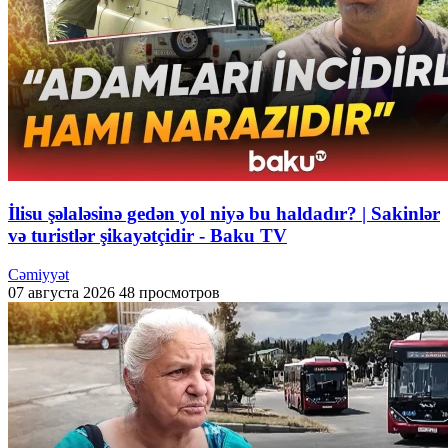
İlisu şəlaləsinə gedən yol niyə bu haldadır? | Sakinlər
və turistlər şikayətçidir - Baku TV
Cəmiyyət
07 августа 2026
48 просмотров