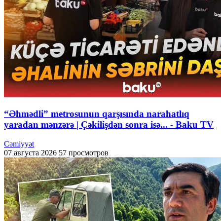
“Əhmədli” metrosunun qarşısında narahatlıq
yaradan mənzərə | Çəkilişdən sonra isə... - Baku TV
Cəmiyyət
07 августа 2026
57 просмотров