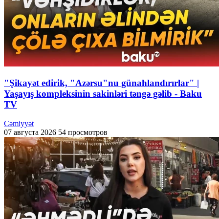
"Şikayət edirik, "Azərsu"nu günahlandırırlar" |
Yaşayış kompleksinin sakinləri təngə gəlib - Baku
TV
Cəmiyyət
07 августа 2026
54 просмотров