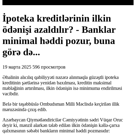
İpoteka kreditlərinin ilkin
ödənişi azaldılır? - Banklar
minimal həddi pozur, buna
görə də...
19 марта 2025
596 просмотров
Əhalinin alıcılıq qabiliyyəti nəzərə alınmaqla güzəştli ipoteka
kreditinin şərtlərinə yenidən baxılması, kreditin maksimal
məbləğinin artırılması, ilkin ödənişin isə minimuma endirilməsi
vacibdir.
Belə bir təşəbbüslə Ombudsman Milli Məclisdə keçirilən illik
məruzəsində çıxış edib.
Azərbaycan Qiymətləndiricilər Cəmiyyətinin sədri Vüqar Oruc
deyir ki, mənzil alarkən tələb edilən ilkin ödənişin kəllə-çarxa
qalxmasının səbəbi bankların minimal həddi pozmasıdır: