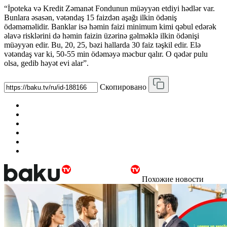
“İpoteka və Kredit Zəmanət Fondunun müəyyən etdiyi hədlər var.
Bunlara əsasən, vətəndaş 15 faizdən aşağı ilkin ödəniş
ödəməməlidir. Banklar isə həmin faizi minimum kimi qəbul edərək
əlavə risklərini də həmin faizin üzərinə gəlməklə ilkin ödənişi
müəyyən edir. Bu, 20, 25, bəzi hallarda 30 faiz təşkil edir. Elə
vətəndaş var ki, 50-55 min ödəməyə məcbur qalır. O qədər pulu
olsa, gedib həyət evi alar”.
Скопировано
Похожие новости