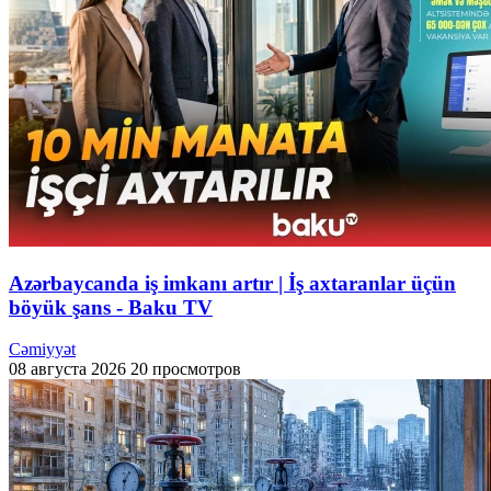
Azərbaycanda iş imkanı artır | İş axtaranlar üçün
böyük şans - Baku TV
Cəmiyyət
08 августа 2026
20 просмотров