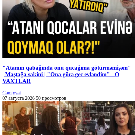
"Atamın qabağında onu qucağıma götürməmişəm"
| Maştağa sakini | "Ona görə gec evləndim" - O
VAXTLAR
Cəmiyyət
07 августа 2026
50 просмотров