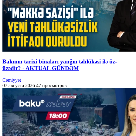
Bakının tarixi binaları yanğın təhlükəsi ilə üz-
üzədir? - AKTUAL GÜNDƏM
Cəmiyyət
07 августа 2026
47 просмотров