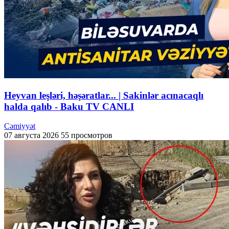
Heyvan leşləri, həşəratlar... | Sakinlər acınacaqlı
halda qalıb - Baku TV CANLI
Cəmiyyət
07 августа 2026
55 просмотров