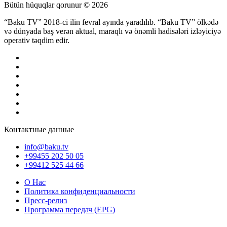
Bütün hüquqlar qorunur © 2026
“Baku TV” 2018-ci ilin fevral ayında yaradılıb. “Baku TV” ölkədə
və dünyada baş verən aktual, maraqlı və önəmli hadisələri izləyiciyə
operativ təqdim edir.
Контактные данные
info@baku.tv
+99455 202 50 05
+99412 525 44 66
О Нас
Политика конфиденциальности
Пресс-релиз
Программа передач (EPG)