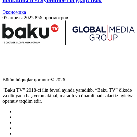
пошлины и «глубинное государство»
Экономика
05 апреля 2025
856 просмотров
Bütün hüquqlar qorunur © 2026
“Baku TV” 2018-ci ilin fevral ayında yaradılıb. “Baku TV” ölkədə
və dünyada baş verən aktual, maraqlı və önəmli hadisələri izləyiciyə
operativ təqdim edir.