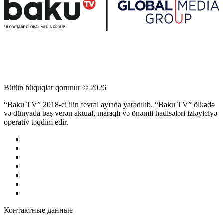
Bütün hüquqlar qorunur © 2026
“Baku TV” 2018-ci ilin fevral ayında yaradılıb. “Baku TV” ölkədə
və dünyada baş verən aktual, maraqlı və önəmli hadisələri izləyiciyə
operativ təqdim edir.
Контактные данные