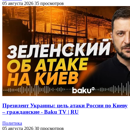
05 августа 2026
35 просмотров
Президент Украины: цель атаки России по Киеву
– гражданские - Baku TV | RU
Политика
05 августа 2026
30 просмотров