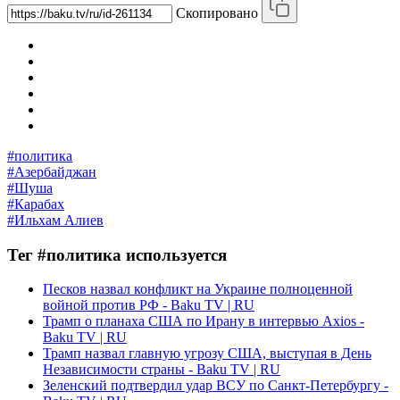
Скопировано
#политика
#Азербайджан
#Шуша
#Карабах
#Ильхам Алиев
Тег #политика используется
Песков назвал конфликт на Украине полноценной
войной против РФ - Baku TV | RU
Трамп о планаха США по Ирану в интервью Axios -
Baku TV | RU
Трамп назвал главную угрозу США, выступая в День
Независимости страны - Baku TV | RU
Зеленский подтвердил удар ВСУ по Санкт-Петербургу -