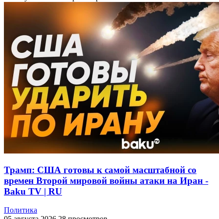
Трамп: США готовы к самой масштабной со
времен Второй мировой войны атаки на Иран -
Baku TV | RU
Политика
05 августа 2026
28 просмотров