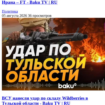
Ирана – FT - Baku TV | RU
Политика
05 августа 2026
36 просмотров
ВСУ нанесли удар по складу Wildberries в
Тульской области - Baku TV | RU