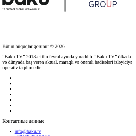
Bütün hüquqlar qorunur © 2026
“Baku TV” 2018-ci ilin fevral ayında yaradılıb. “Baku TV” ölkədə
və dünyada baş verən aktual, maraqlı və önəmli hadisələri izləyiciyə
operativ təqdim edir.
Контактные данные
info@baku.tv