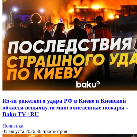
Из-за ракетного удара РФ в Киеве и Киевской
области вспыхнули многочисленные пожары -
Baku TV | RU
Политика
05 августа 2026
36 просмотров