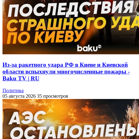
Из-за ракетного удара РФ в Киеве и Киевской
области вспыхнули многочисленные пожары -
Baku TV | RU
Политика
05 августа 2026
35 просмотров