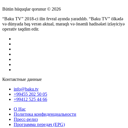
Bütün hüquqlar qorunur © 2026
“Baku TV” 2018-ci ilin fevral ayında yaradılıb. “Baku TV” ölkədə
və dünyada baş verən aktual, maraqlı və önəmli hadisələri izləyiciyə
operativ təqdim edir.
Контактные данные
info@baku.tv
+99455 202 50 05
+99412 525 44 66
О Нас
Политика конфиденциальности
Пресс-релиз
Программа передач (EPG)