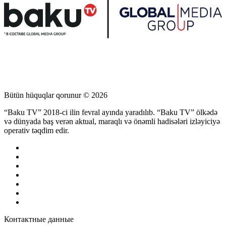
Bütün hüquqlar qorunur © 2026
“Baku TV” 2018-ci ilin fevral ayında yaradılıb. “Baku TV” ölkədə
və dünyada baş verən aktual, maraqlı və önəmli hadisələri izləyiciyə
operativ təqdim edir.
Контактные данные