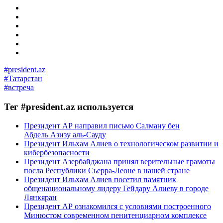
#president.az
#Татарстан
#встреча
Тег #president.az используется
Президент АР направил письмо Салману бен
Абдель Азизу аль-Сауду
Президент Ильхам Алиев о технологическом развитии и
кибербезопасности
Президент Азербайджана принял верительные грамоты
посла Республики Сьерра-Леоне в нашей стране
Президент Ильхам Алиев посетил памятник
общенациональному лидеру Гейдару Алиеву в городе
Лянкяран
Президент АР ознакомился с условиями построенного
Минюстом современном пенитенциарном комплексе