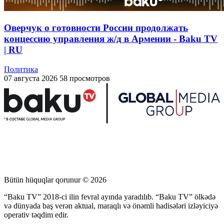
Оверчук о готовности России продолжать
концессию управления ж/д в Армении - Baku TV
| RU
Политика
07 августа 2026
58 просмотров
Bütün hüquqlar qorunur © 2026
“Baku TV” 2018-ci ilin fevral ayında yaradılıb. “Baku TV” ölkədə
və dünyada baş verən aktual, maraqlı və önəmli hadisələri izləyiciyə
operativ təqdim edir.