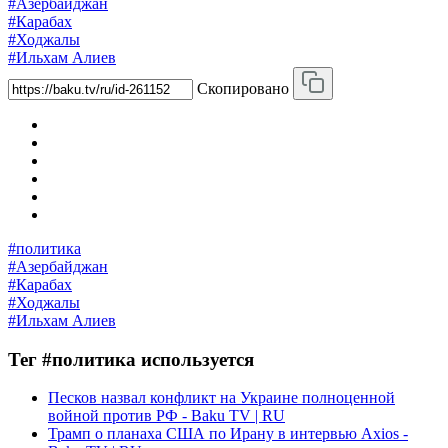
#Азербайджан
#Карабах
#Ходжалы
#Ильхам Алиев
Скопировано
#политика
#Азербайджан
#Карабах
#Ходжалы
#Ильхам Алиев
Тег #политика используется
Песков назвал конфликт на Украине полноценной
войной против РФ - Baku TV | RU
Трамп о планаха США по Ирану в интервью Axios -