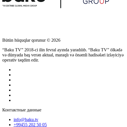
Bütün hüquqlar qorunur © 2026
“Baku TV” 2018-ci ilin fevral ayında yaradılıb. “Baku TV” ölkədə
və dünyada baş verən aktual, maraqlı və önəmli hadisələri izləyiciyə
operativ təqdim edir.
Контактные данные
info@baku.tv
+99455 202 50 05