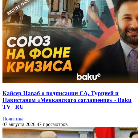
Кайсер Наваб о подписании СА, Турцией и
Пакистаном «Мекканского соглашения» - Baku
TV | RU
Политика
07 августа 2026
47 просмотров