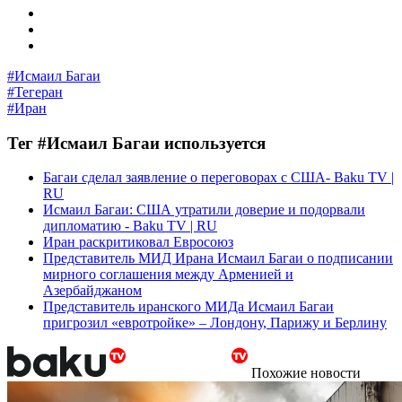
#Исмаил Багаи
#Тегеран
#Иран
Тег #Исмаил Багаи используется
Багаи сделал заявление о переговорах с США- Baku TV |
RU
Исмаил Багаи: США утратили доверие и подорвали
дипломатию - Baku TV | RU
Иран раскритиковал Евросоюз
Представитель МИД Ирана Исмаил Багаи о подписании
мирного соглашения между Арменией и
Азербайджаном
Представитель иранского МИДа Исмаил Багаи
пригрозил «евротройке» – Лондону, Парижу и Берлину
Похожие новости