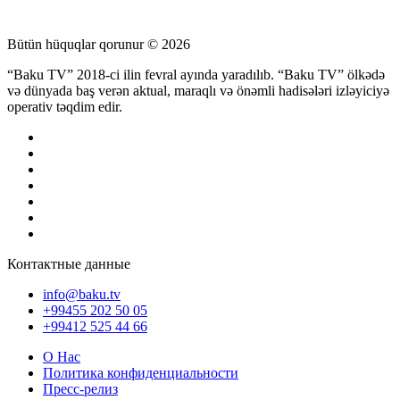
Bütün hüquqlar qorunur © 2026
“Baku TV” 2018-ci ilin fevral ayında yaradılıb. “Baku TV” ölkədə
və dünyada baş verən aktual, maraqlı və önəmli hadisələri izləyiciyə
operativ təqdim edir.
Контактные данные
info@baku.tv
+99455 202 50 05
+99412 525 44 66
О Нас
Политика конфиденциальности
Пресс-релиз