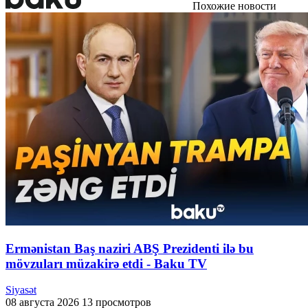
Похожие новости
Ermənistan Baş naziri ABŞ Prezidenti ilə bu
mövzuları müzakirə etdi - Baku TV
Siyasət
08 августа 2026
13 просмотров