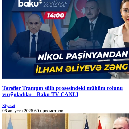
Tərəflər Trampın sülh prosesindəki mühüm rolunu
vurğuladılar - Baku TV CANLI
Siyasət
08 августа 2026
69 просмотров