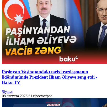
Paşinyan Vaşinqtondakı tarixi razılaşmanın
ildönümündə Prezident İlham Əliyevə zəng etdi -
Baku TV
Siyasət
08 августа 2026
61 просмотров