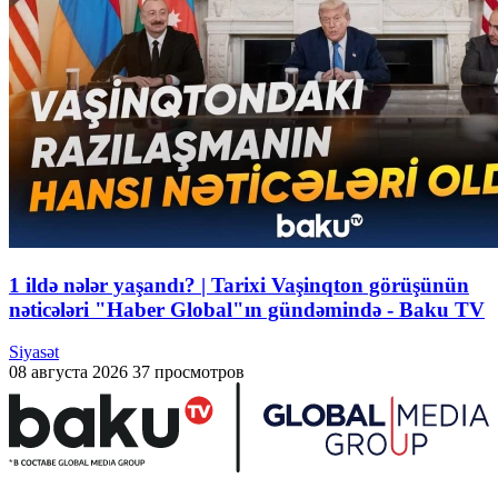
1 ildə nələr yaşandı? | Tarixi Vaşinqton görüşünün
nəticələri "Haber Global"ın gündəmində - Baku TV
Siyasət
08 августа 2026
37 просмотров