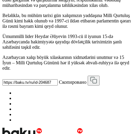
müharibəsindən və parçalanma təhlükəsindən xilas olub.
Beləliklə, bu mühüm tarixi gün xalqımızın yaddaşına Milli Qurtuluş
Günü kimi həkk olunub və 1997-ci ildən etibarən parlamentin qərarı
ilə rəsmi bayram kimi qeyd olunur.
Ümummilli lider Heydər Əliyevin 1993-cü il iyunun 15-də
Azərbaycanda hakimiyyətə qayıdışı dövlətçilik tariximizin şanlı
səhifəsini təşkil edir.
Azərbaycan xalqı böyük xilaskarının xidmətlərini unutmur və 15
İyun – Milli Qurtuluş Gününü hər il yüksək əhvali-ruhiyyə ilə qeyd
edir.
Скопировано