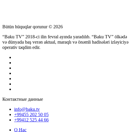
Bütün hüquqlar qorunur © 2026
“Baku TV” 2018-ci ilin fevral ayında yaradılıb. “Baku TV” ölkədə
və dünyada baş verən aktual, maraqlı və önəmli hadisələri izləyiciyə
operativ təqdim edir.
Контактные данные
info@baku.tv
+99455 202 50 05
+99412 525 44 66
О Нас