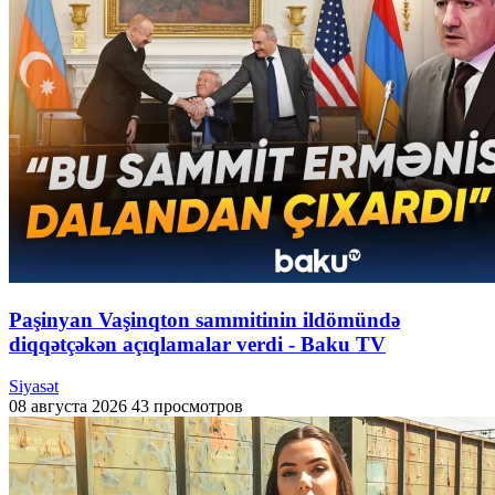
Paşinyan Vaşinqton sammitinin ildömündə
diqqətçəkən açıqlamalar verdi - Baku TV
Siyasət
08 августа 2026
43 просмотров