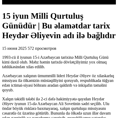
15 iyun Milli Qurtuluş
Günüdür | Bu əlamətdar tarix
Heydər Əliyevin adı ilə bağlıdır
15 июня 2025
572 просмотров
1993-cü il iyunun 15-i Azərbaycan tarixinə Milli Qurtuluş Günü
kimi daxil olub. Məhz həmin tarixdə dövlətçiliyimiz yox olmaq
təhlükəsindən xilas edilib.
Azərbaycan xalqının ümummilli lideri Heydər Əliyev öz xilaskarlıq
missiyası ilə ölkəmizin müstəqilliyini qoruyub, respublikada tüğyan
edən ictimai-siyasi böhranı aradan qaldırıb və inkişafın təməlini
qoyub.
Xalqın təkidli tələbi ilə 2-ci dəfə hakimiyyətə qayıdan Heydər
Əliyev iyunun 15-də Azərbaycan Ali Sovetinin sədri seçilib. Ulu
öndər böyük risklərə baxmayaraq, xalqın qurtuluşu missiyasını
cəsarətlə öz üzərinə götürüb. Bununla da ölkədə uzun illər davam
edən gərginlik və qarşıdurma səngiyib, respublikamız vətəndaş