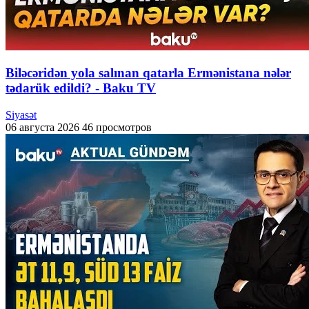
Biləcəridən yola salınan qatarla Ermənistana nələr
tədarük edildi? - Baku TV
Siyasət
06 августа 2026
46 просмотров