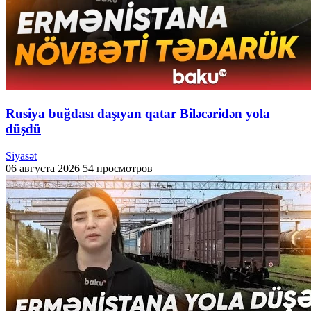
Rusiya buğdası daşıyan qatar Biləcəridən yola
düşdü
Siyasət
06 августа 2026
54 просмотров