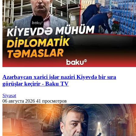
Azərbaycan xarici işlər naziri Kiyevdə bir sıra
görüşlər keçirir - Baku TV
Siyasət
06 августа 2026
41 просмотров