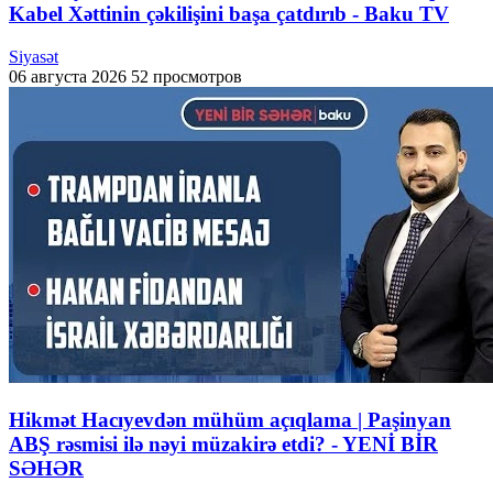
Kabel Xəttinin çəkilişini başa çatdırıb - Baku TV
Siyasət
06 августа 2026
52 просмотров
Hikmət Hacıyevdən mühüm açıqlama | Paşinyan
ABŞ rəsmisi ilə nəyi müzakirə etdi? - YENİ BİR
SƏHƏR