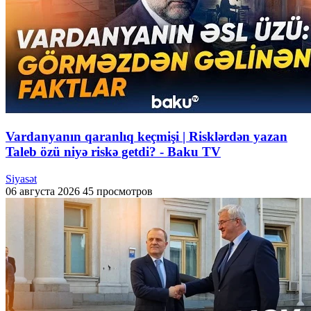
Vardanyanın qaranlıq keçmişi | Risklərdən yazan
Taleb özü niyə riskə getdi? - Baku TV
Siyasət
06 августа 2026
45 просмотров