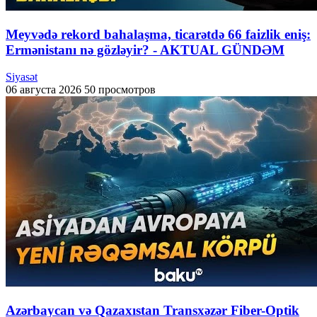
Meyvədə rekord bahalaşma, ticarətdə 66 faizlik eniş:
Ermənistanı nə gözləyir? - AKTUAL GÜNDƏM
Siyasət
06 августа 2026
50 просмотров
Azərbaycan və Qazaxıstan Transxəzər Fiber-Optik