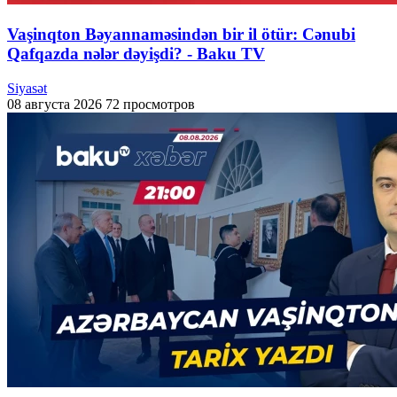
Vaşinqton Bəyannaməsindən bir il ötür: Cənubi
Qafqazda nələr dəyişdi? - Baku TV
Siyasət
08 августа 2026
72 просмотров