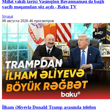
Millət vəkili tarixi Vaşinqton Bəyannaməsi ilə bağlı
vacib məqamdan söz açdı - Baku TV
Siyasət
08 августа 2026
46 просмотров
İlham Əliyevlə Donald Tramp arasında telefon