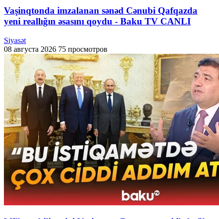
Vaşinqtonda imzalanan sənəd Cənubi Qafqazda
yeni reallığın əsasını qoydu - Baku TV CANLI
Siyasət
08 августа 2026
75 просмотров