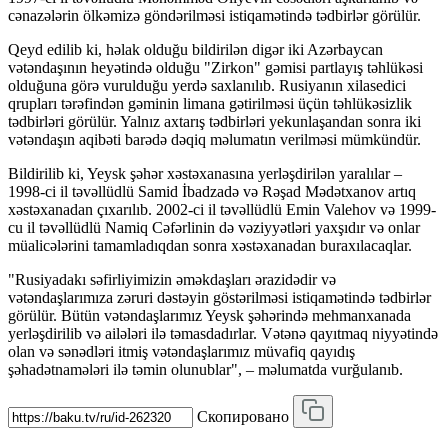
cənazələrin ölkəmizə göndərilməsi istiqamətində tədbirlər görülür.
Qeyd edilib ki, həlak olduğu bildirilən digər iki Azərbaycan
vətəndaşının heyətində olduğu "Zirkon" gəmisi partlayış təhlükəsi
olduğuna görə vurulduğu yerdə saxlanılıb. Rusiyanın xilasedici
qrupları tərəfindən gəminin limana gətirilməsi üçün təhlükəsizlik
tədbirləri görülür. Yalnız axtarış tədbirləri yekunlaşandan sonra iki
vətəndaşın aqibəti barədə dəqiq məlumatın verilməsi mümkündür.
Bildirilib ki, Yeysk şəhər xəstəxanasına yerləşdirilən yaralılar –
1998-ci il təvəllüdlü Samid İbadzadə və Rəşad Mədətxanov artıq
xəstəxanadan çıxarılıb. 2002-ci il təvəllüdlü Emin Valehov və 1999-
cu il təvəllüdlü Namiq Cəfərlinin də vəziyyətləri yaxşıdır və onlar
müalicələrini tamamladıqdan sonra xəstəxanadan buraxılacaqlar.
"Rusiyadakı səfirliyimizin əməkdaşları ərazidədir və
vətəndaşlarımıza zəruri dəstəyin göstərilməsi istiqamətində tədbirlər
görülür. Bütün vətəndaşlarımız Yeysk şəhərində mehmanxanada
yerləşdirilib və ailələri ilə təmasdadırlar. Vətənə qayıtmaq niyyətində
olan və sənədləri itmiş vətəndaşlarımız müvafiq qayıdış
şəhadətnamələri ilə təmin olunublar", – məlumatda vurğulanıb.
Скопировано