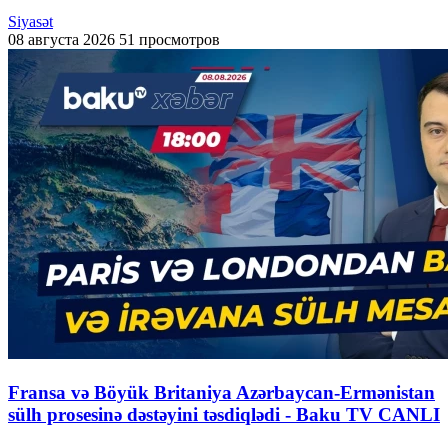
Siyasət
08 августа 2026
51 просмотров
Fransa və Böyük Britaniya Azərbaycan-Ermənistan
sülh prosesinə dəstəyini təsdiqlədi - Baku TV CANLI