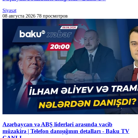
Siyasət
08 августа 2026
78 просмотров
Azərbaycan və ABŞ liderləri arasında vacib
müzakirə | Telefon danışığının detalları - Baku TV
CANLI