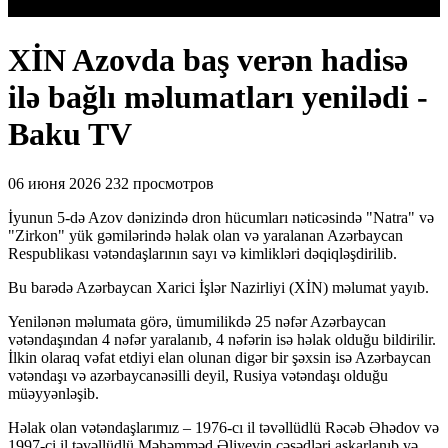
XİN Azovda baş verən hadisə
ilə bağlı məlumatları yenilədi -
Baku TV
06 июня 2026
232 просмотров
İyunun 5-də Azov dənizində dron hücumları nəticəsində "Natra" və
"Zirkon" yük gəmilərində həlak olan və yaralanan Azərbaycan
Respublikası vətəndaşlarının sayı və kimlikləri dəqiqləşdirilib.
Bu barədə Azərbaycan Xarici İşlər Nazirliyi (XİN) məlumat yayıb.
Yenilənən məlumata görə, ümumilikdə 25 nəfər Azərbaycan
vətəndaşından 4 nəfər yaralanıb, 4 nəfərin isə həlak olduğu bildirilir.
İlkin olaraq vəfat etdiyi elan olunan digər bir şəxsin isə Azərbaycan
vətəndaşı və azərbaycanəsilli deyil, Rusiya vətəndaşı olduğu
müəyyənləşib.
Həlak olan vətəndaşlarımız – 1976-cı il təvəllüdlü Rəcəb Əhədov və
1997-ci il təvəllüdlü Məhəmməd Əliyevin cəsədləri aşkarlanıb və