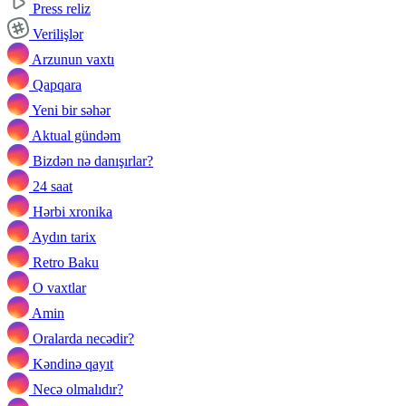
Press reliz
Verilişlər
Arzunun vaxtı
Qapqara
Yeni bir səhər
Aktual gündəm
Bizdən nə danışırlar?
24 saat
Hərbi xronika
Aydın tarix
Retro Baku
O vaxtlar
Amin
Oralarda necədir?
Kəndinə qayıt
Necə olmalıdır?