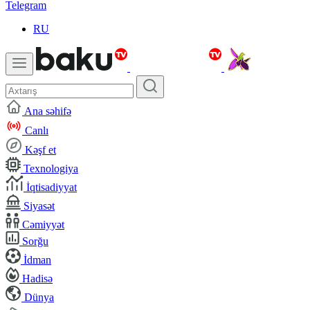
Telegram
RU
Ana səhifə
Canlı
Kəşf et
Texnologiya
İqtisadiyyat
Siyasət
Cəmiyyət
Sorğu
İdman
Hadisə
Dünya