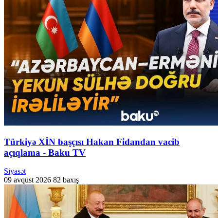
Türkiyə XİN başçısı Hakan Fidandan vacib
açıqlama - Baku TV
Siyasət
09 avqust 2026
82 baxış