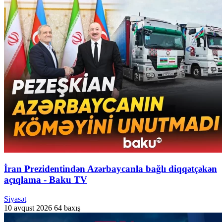
İran Prezidentindən Azərbaycanla bağlı diqqətçəkən
açıqlama - Baku TV
Siyasət
10 avqust 2026
64 baxış