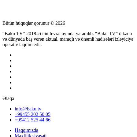
Bütün hüquqlar qorunur © 2026
“Baku TV” 2018-ci ilin fevral ayında yaradılıb. “Baku TV” ölkədə
və dünyada baş verən aktual, maraqlı və önəmli hadisələri izləyiciyə
operativ təqdim edir.
Əlaqə
info@baku.tv
+99455 202 50 05
+99412 525 44 66
Haqqımızda
Məxfilik siyasəti