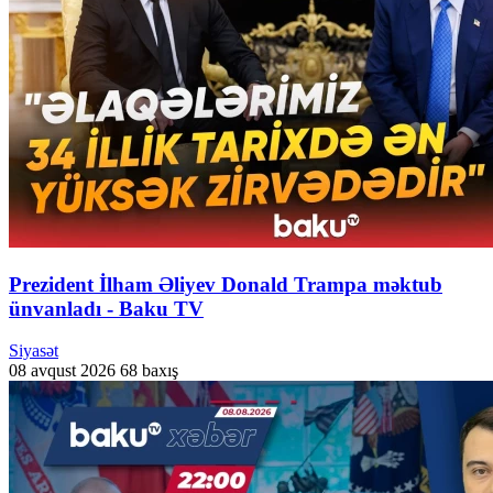
Prezident İlham Əliyev Donald Trampa məktub
ünvanladı - Baku TV
Siyasət
08 avqust 2026
68 baxış