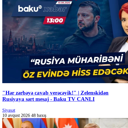
"Hər zərbəyə cavab verəcəyik!" | Zelenskidən
Rusiyaya sərt mesaj - Baku TV CANLI
Siyasət
10 avqust 2026
48 baxış