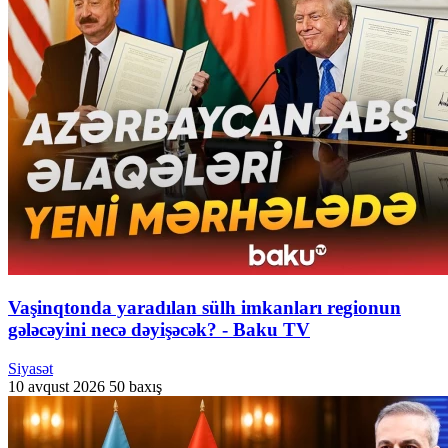
Vaşinqtonda yaradılan sülh imkanları regionun
gələcəyini necə dəyişəcək? - Baku TV
Siyasət
10 avqust 2026
50 baxış