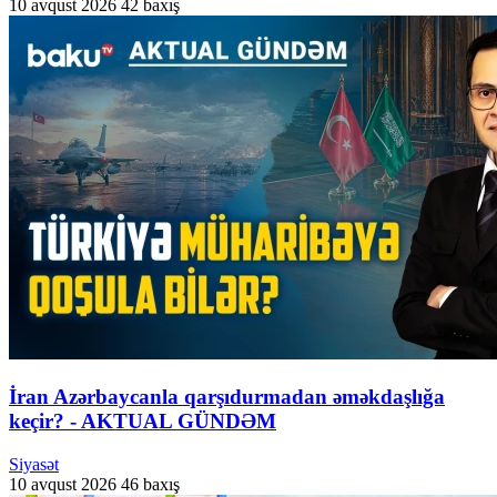
10 avqust 2026
42 baxış
İran Azərbaycanla qarşıdurmadan əməkdaşlığa
keçir? - AKTUAL GÜNDƏM
Siyasət
10 avqust 2026
46 baxış