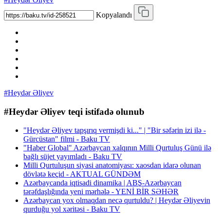
Kopyalandı
#Heydər Əliyev
#Heydər Əliyev teqi istifadə olunub
"Heydər Əliyev tapşırıq vermişdi ki..." | "Bir səfərin izi ilə -
Gürcüstan" filmi - Baku TV
"Haber Global" Azərbaycan xalqının Milli Qurtuluş Günü ilə
bağlı süjet yayımladı - Baku TV
Milli Qurtuluşun siyasi anatomiyası: xaosdan idarə olunan
dövlətə keçid - AKTUAL GÜNDƏM
Azərbaycanda iqtisadi dinamika | ABŞ-Azərbaycan
tərəfdaşlığında yeni mərhələ - YENİ BİR SƏHƏR
Azərbaycan yox olmaqdan necə qurtuldu? | Heydər Əliyevin
qurduğu yol xəritəsi - Baku TV