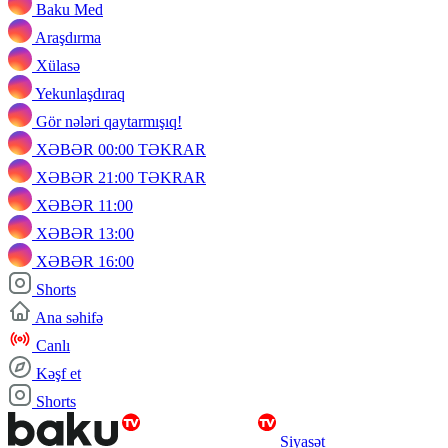
Baku Med
Araşdırma
Xülasə
Yekunlaşdıraq
Gör nələri qaytarmışıq!
XƏBƏR 00:00 TƏKRAR
XƏBƏR 21:00 TƏKRAR
XƏBƏR 11:00
XƏBƏR 13:00
XƏBƏR 16:00
Shorts
Ana səhifə
Canlı
Kəşf et
Shorts
Siyasət