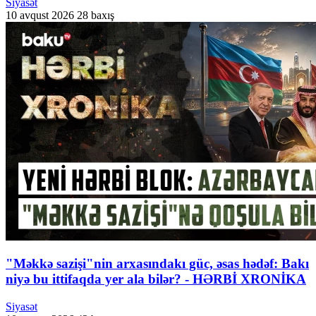
Siyasət
10 avqust 2026
28 baxış
"Məkkə sazişi"nin arxasındakı güc, əsas hədəf: Bakı
niyə bu ittifaqda yer ala bilər? - HƏRBİ XRONİKA
Siyasət