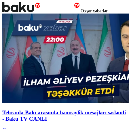
Oxşar xəbərlər
Tehranla Bakı arasında həmrəylik mesajları səsləndi
- Baku TV CANLI