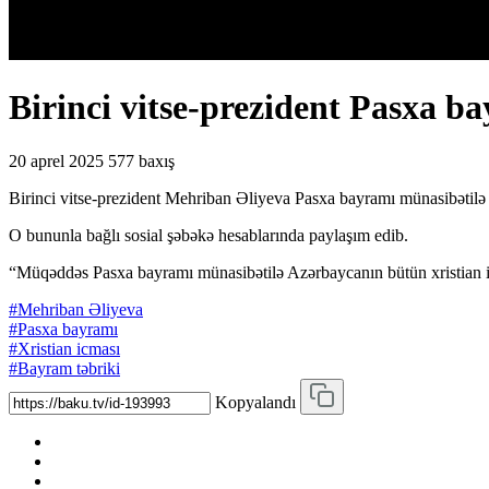
Birinci vitse-prezident Pasxa b
20 aprel 2025
577 baxış
Birinci vitse-prezident Mehriban Əliyeva Pasxa bayramı münasibətilə 
O bununla bağlı sosial şəbəkə hesablarında paylaşım edib.
“Müqəddəs Pasxa bayramı münasibətilə Azərbaycanın bütün xristian i
#Mehriban Əliyeva
#Pasxa bayramı
#Xristian icması
#Bayram təbriki
Kopyalandı