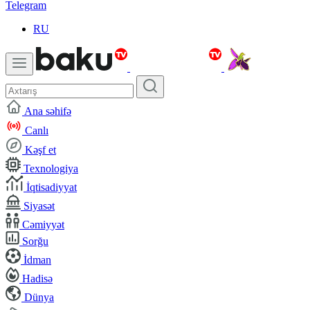
Telegram
RU
Ana səhifə
Canlı
Kəşf et
Texnologiya
İqtisadiyyat
Siyasət
Cəmiyyət
Sorğu
İdman
Hadisə
Dünya