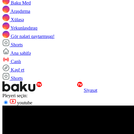
Baku Med
Araşdırma
Xülasə
Yekunlaşdıraq
Gör nələri qaytarmışıq!
Shorts
Ana səhifə
Canlı
Kəşf et
Shorts
Siyasət
Pleyeri seçin:
youtube