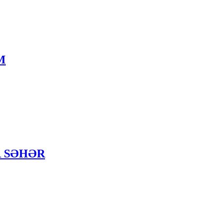
ƏM
BİR SƏHƏR