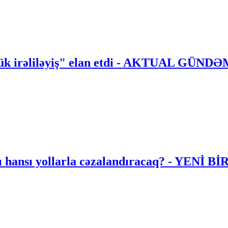
yük irəliləyiş" elan etdi - AKTUAL GÜND
anı hansı yollarla cəzalandıracaq? - YENİ 