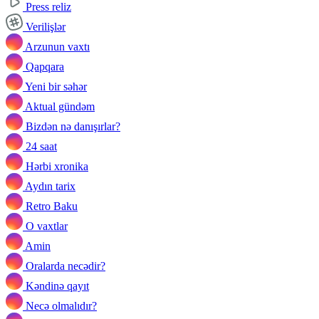
Press reliz
Verilişlər
Arzunun vaxtı
Qapqara
Yeni bir səhər
Aktual gündəm
Bizdən nə danışırlar?
24 saat
Hərbi xronika
Aydın tarix
Retro Baku
O vaxtlar
Amin
Oralarda necədir?
Kəndinə qayıt
Necə olmalıdır?