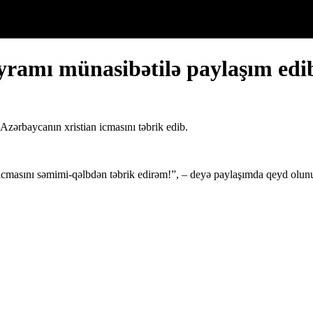
ayramı münasibətilə paylaşım edi
Azərbaycanın xristian icmasını təbrik edib.
cmasını səmimi-qəlbdən təbrik edirəm!”, – deyə paylaşımda qeyd olun