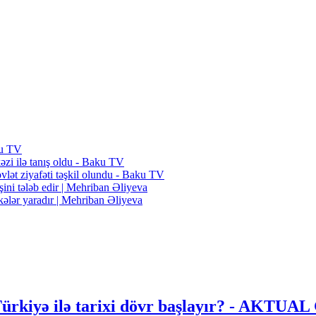
ku TV
əzi ilə tanış oldu - Baku TV
vlət ziyafəti təşkil olundu - Baku TV
şini tələb edir | Mehriban Əliyeva
ükələr yaradır | Mehriban Əliyeva
ə Türkiyə ilə tarixi dövr başlayır? - AKT