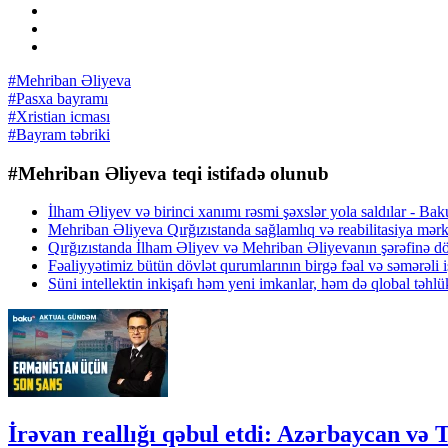
#Mehriban Əliyeva
#Pasxa bayramı
#Xristian icması
#Bayram təbriki
#Mehriban Əliyeva teqi istifadə olunub
İlham Əliyev və birinci xanımı rəsmi şəxslər yola saldılar - Ba
Mehriban Əliyeva Qırğızıstanda sağlamlıq və reabilitasiya mərk
Qırğızıstanda İlham Əliyev və Mehriban Əliyevanın şərəfinə dö
Fəaliyyətimiz bütün dövlət qurumlarının birgə fəal və səmərəli i
Süni intellektin inkişafı həm yeni imkanlar, həm də qlobal təhl
İrəvan reallığı qəbul etdi: Azərbaycan v