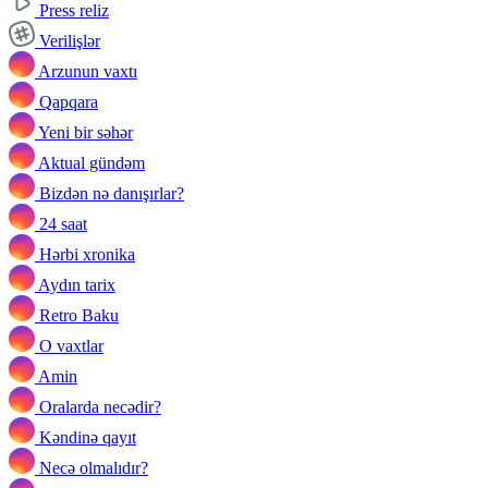
Press reliz
Verilişlər
Arzunun vaxtı
Qapqara
Yeni bir səhər
Aktual gündəm
Bizdən nə danışırlar?
24 saat
Hərbi xronika
Aydın tarix
Retro Baku
O vaxtlar
Amin
Oralarda necədir?
Kəndinə qayıt
Necə olmalıdır?