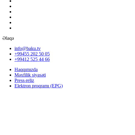
Əlaqə
info@baku.tv
+99455 202 50 05
+99412 525 44 66
Haqqımızda
Məxfilik siyasəti
Press-reliz
Elektron proqramı (EPG)