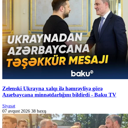
Zelenski Ukrayna xalqı ilə həmrəyliyə görə
Azərbaycana minnətdarlığını bildirdi - Baku TV
Siyasət
07 avqust 2026
38 baxış