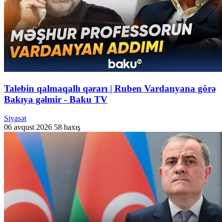
Talebin qalmaqallı qərarı | Ruben Vardanyana görə
Bakıya gəlmir - Baku TV
Siyasət
06 avqust 2026
58 baxış