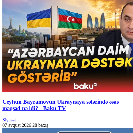
Ceyhun Bayramovun Ukraynaya səfərində əsas
məqsəd nə idi? - Baku TV
Siyasət
07 avqust 2026
28 baxış