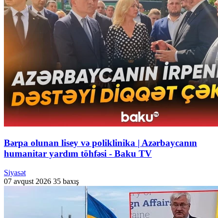
Bərpa olunan lisey və poliklinika | Azərbaycanın
humanitar yardım töhfəsi - Baku TV
Siyasət
07 avqust 2026
35 baxış