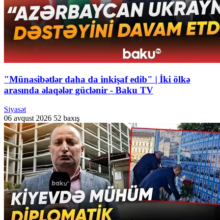
"Münasibətlər daha da inkişaf edib" | İki ölkə
arasında əlaqələr güclənir - Baku TV
Siyasət
06 avqust 2026
52 baxış