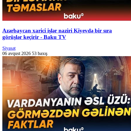
Azərbaycan xarici işlər naziri Kiyevdə bir sıra
görüşlər keçirir - Baku TV
Siyasət
06 avqust 2026
53 baxış