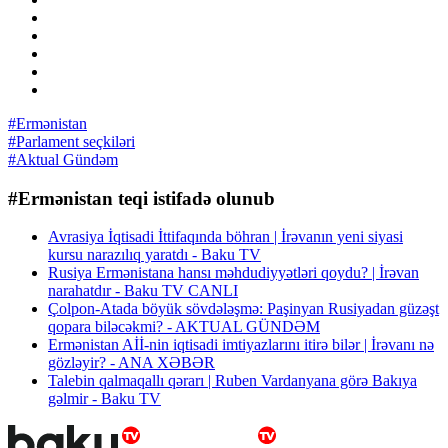
#Ermənistan
#Parlament seçkiləri
#Aktual Gündəm
#Ermənistan teqi istifadə olunub
Avrasiya İqtisadi İttifaqında böhran | İrəvanın yeni siyasi
kursu narazılıq yaratdı - Baku TV
Rusiya Ermənistana hansı məhdudiyyətləri qoydu? | İrəvan
narahatdır - Baku TV CANLI
Çolpon-Atada böyük sövdələşmə: Paşinyan Rusiyadan güzəşt
qopara biləcəkmi? - AKTUAL GÜNDƏM
Ermənistan Aİİ-nin iqtisadi imtiyazlarını itirə bilər | İrəvanı nə
gözləyir? - ANA XƏBƏR
Talebin qalmaqallı qərarı | Ruben Vardanyana görə Bakıya
gəlmir - Baku TV