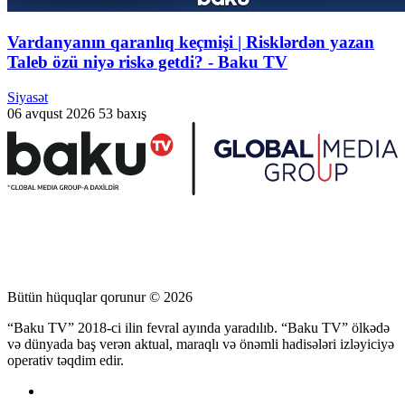
Vardanyanın qaranlıq keçmişi | Risklərdən yazan
Taleb özü niyə riskə getdi? - Baku TV
Siyasət
06 avqust 2026
53 baxış
Bütün hüquqlar qorunur © 2026
“Baku TV” 2018-ci ilin fevral ayında yaradılıb. “Baku TV” ölkədə
və dünyada baş verən aktual, maraqlı və önəmli hadisələri izləyiciyə
operativ təqdim edir.