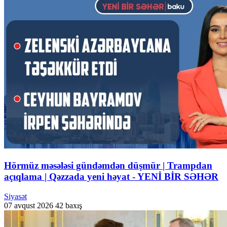
Hörmüz məsələsi gündəmdən düşmür | Trampdan
açıqlama | Qəzzada yeni həyat - YENİ BİR SƏHƏR
Siyasət
07 avqust 2026
42 baxış