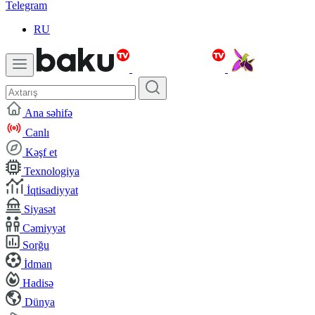
Telegram
RU
Ana səhifə
Canlı
Kəşf et
Texnologiya
İqtisadiyyat
Siyasət
Cəmiyyət
Sorğu
İdman
Hadisə
Dünya