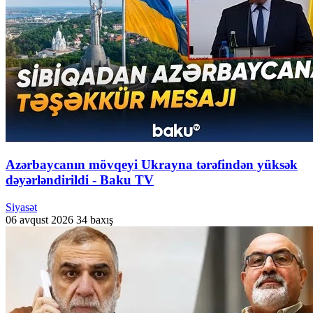
Azərbaycanın mövqeyi Ukrayna tərəfindən yüksək
dəyərləndirildi - Baku TV
Siyasət
06 avqust 2026
34 baxış