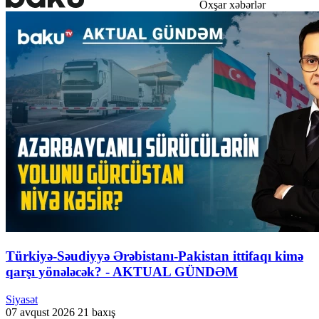
Oxşar xəbərlər
Türkiyə-Səudiyyə Ərəbistanı-Pakistan ittifaqı kimə
qarşı yönələcək? - AKTUAL GÜNDƏM
Siyasət
07 avqust 2026
21 baxış