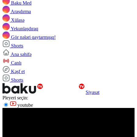
Baku Med
Araşdırma
Xülasə
Yekunlaşdıraq
Gör nələri qaytarmışıq!
Shorts
Ana səhifə
Canlı
Kəşf et
Shorts
Siyasət
Pleyeri seçin:
youtube