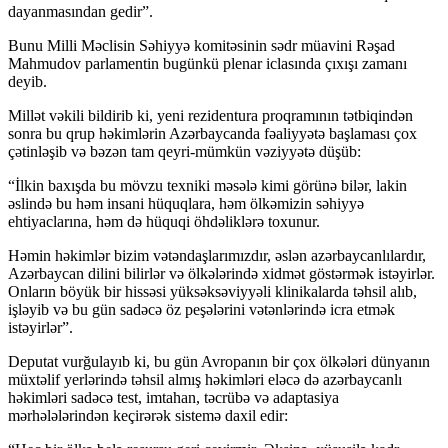
dayanmasından gedir”.
Bunu Milli Məclisin Səhiyyə komitəsinin sədr müavini Rəşad
Mahmudov parlamentin bugünkü plenar iclasında çıxışı zamanı
deyib.
Millət vəkili bildirib ki, yeni rezidentura proqramının tətbiqindən
sonra bu qrup həkimlərin Azərbaycanda fəaliyyətə başlaması çox
çətinləşib və bəzən tam qeyri-mümkün vəziyyətə düşüb:
“İlkin baxışda bu mövzu texniki məsələ kimi görünə bilər, lakin
əslində bu həm insani hüquqlara, həm ölkəmizin səhiyyə
ehtiyaclarına, həm də hüquqi öhdəliklərə toxunur.
Həmin həkimlər bizim vətəndaşlarımızdır, əslən azərbaycanlılardır,
Azərbaycan dilini bilirlər və ölkələrində xidmət göstərmək istəyirlər.
Onların böyük bir hissəsi yüksəksəviyyəli klinikalarda təhsil alıb,
işləyib və bu gün sadəcə öz peşələrini vətənlərində icra etmək
istəyirlər”.
Deputat vurğulayıb ki, bu gün Avropanın bir çox ölkələri dünyanın
müxtəlif yerlərində təhsil almış həkimləri eləcə də azərbaycanlı
həkimləri sadəcə test, imtahan, təcrübə və adaptasiya
mərhələlərindən keçirərək sistemə daxil edir: