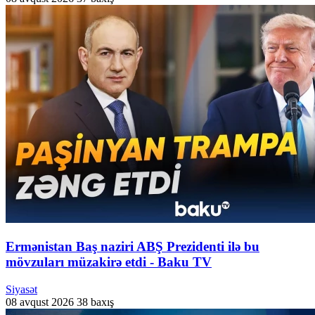
Ermənistan Baş naziri ABŞ Prezidenti ilə bu
mövzuları müzakirə etdi - Baku TV
Siyasət
08 avqust 2026
38 baxış