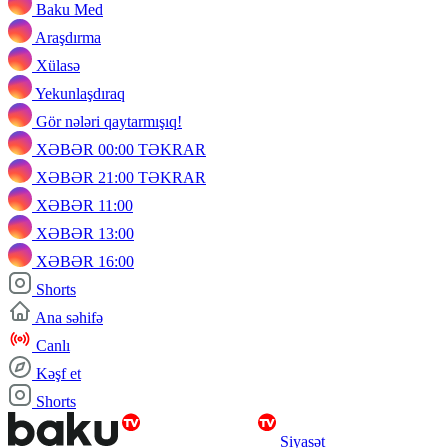
Baku Med
Araşdırma
Xülasə
Yekunlaşdıraq
Gör nələri qaytarmışıq!
XƏBƏR 00:00 TƏKRAR
XƏBƏR 21:00 TƏKRAR
XƏBƏR 11:00
XƏBƏR 13:00
XƏBƏR 16:00
Shorts
Ana səhifə
Canlı
Kəşf et
Shorts
Siyasət