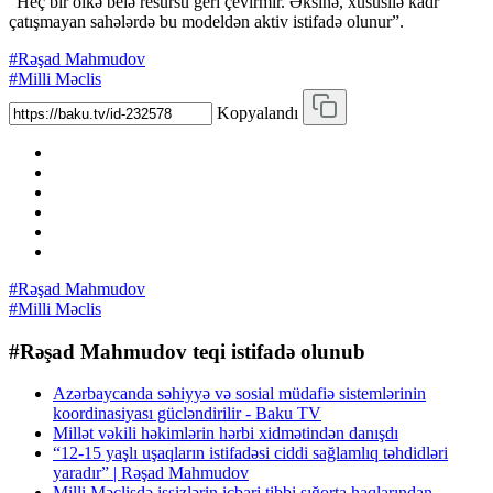
“Heç bir ölkə belə resursu geri çevirmir. Əksinə, xüsusilə kadr
çatışmayan sahələrdə bu modeldən aktiv istifadə olunur”.
#Rəşad Mahmudov
#Milli Məclis
Kopyalandı
#Rəşad Mahmudov
#Milli Məclis
#Rəşad Mahmudov teqi istifadə olunub
Azərbaycanda səhiyyə və sosial müdafiə sistemlərinin
koordinasiyası gücləndirilir - Baku TV
Millət vəkili həkimlərin hərbi xidmətindən danışdı
“12-15 yaşlı uşaqların istifadəsi ciddi sağlamlıq təhdidləri
yaradır” | Rəşad Mahmudov
Milli Məclisdə işsizlərin icbari tibbi sığorta haqlarından