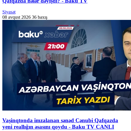
Qafqazda nələr dəyişdi? - Baku TV
Siyasət
08 avqust 2026
36 baxış
Vaşinqtonda imzalanan sənəd Cənubi Qafqazda
yeni reallığın əsasını qoydu - Baku TV CANLI