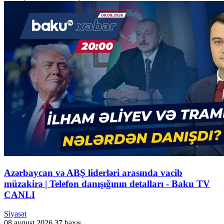
Azərbaycan və ABŞ liderləri arasında vacib
müzakirə | Telefon danışığının detalları - Baku TV
CANLI
Siyasət
08 avqust 2026
37 baxış