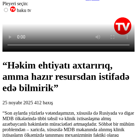
Pleyeri seçin:
baku tv
“Həkim ehtiyatı axtarırıq,
amma hazır resursdan istifadə
edə bilmirik”
25 noyabr 2025
412 baxış
“Son aylarda yüzlərlə vətəndaşımızın, xüsusilə də Rusiyada və digər
MDB ölkələrində tibbi təhsil və klinik ixtisaslaşma almış
azərbaycanlı həkimlərin müraciətləri artmaqdadır. Söhbət bir mühüm
problemdən – xaricdə, xüsusilə MDB məkanında alınmış klinik
ixtisasların ölkəmizdə tanınması mexanizminin faktiki olaraq