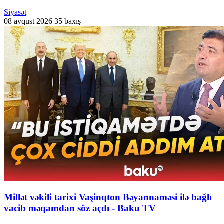
Siyasət
08 avqust 2026
35 baxış
Millət vəkili tarixi Vaşinqton Bəyannaməsi ilə bağlı
vacib məqamdan söz açdı - Baku TV