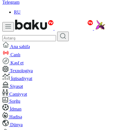
Telegram
RU
Ana səhifə
Canlı
Kəşf et
Texnologiya
İqtisadiyyat
Siyasət
Cəmiyyət
Sorğu
İdman
Hadisə
Dünya