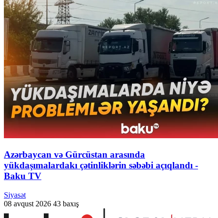
Azərbaycan və Gürcüstan arasında
yükdaşımalardakı çətinliklərin səbəbi açıqlandı -
Baku TV
Siyasət
08 avqust 2026
43 baxış