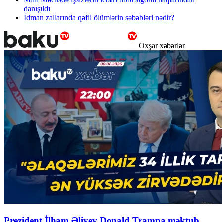
danışıldı
İdman zallarında qəfil ölümlərin səbəbləri nədir?
Oxşar xəbərlər
Prezident İlham Əliyev Donald Trampa məktub