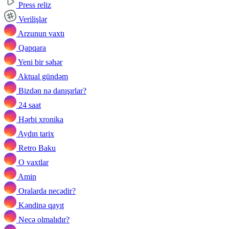
Press reliz
Verilişlər
Arzunun vaxtı
Qapqara
Yeni bir səhər
Aktual gündəm
Bizdən nə danışırlar?
24 saat
Hərbi xronika
Aydın tarix
Retro Baku
O vaxtlar
Amin
Oralarda necədir?
Kəndinə qayıt
Necə olmalıdır?