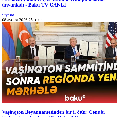
ünvanladı - Baku TV CANLI
Siyasət
08 avqust 2026
25 baxış
Vaşinqton Bəyannaməsindən bir il ötür: Cənubi