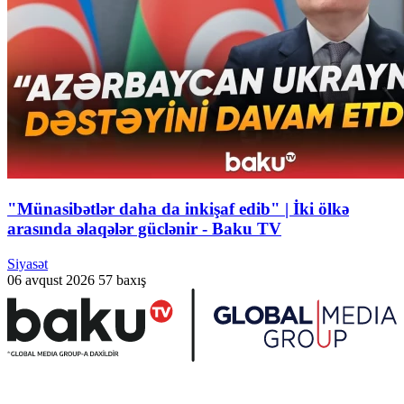
"Münasibətlər daha da inkişaf edib" | İki ölkə
arasında əlaqələr güclənir - Baku TV
Siyasət
06 avqust 2026
57 baxış