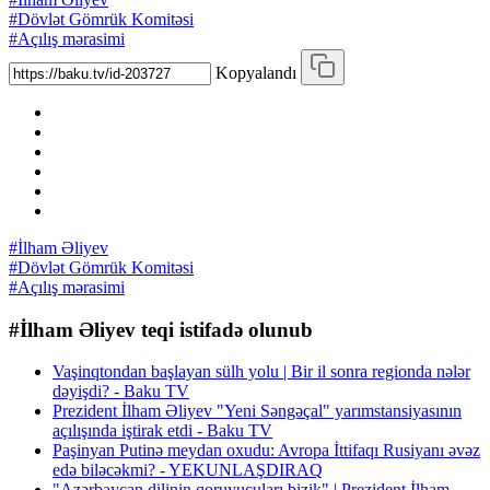
#Dövlət Gömrük Komitəsi
#Açılış mərasimi
Kopyalandı
#İlham Əliyev
#Dövlət Gömrük Komitəsi
#Açılış mərasimi
#İlham Əliyev teqi istifadə olunub
Vaşinqtondan başlayan sülh yolu | Bir il sonra regionda nələr
dəyişdi? - Baku TV
Prezident İlham Əliyev "Yeni Səngəçal" yarımstansiyasının
açılışında iştirak etdi - Baku TV
Paşinyan Putinə meydan oxudu: Avropa İttifaqı Rusiyanı əvəz
edə biləcəkmi? - YEKUNLAŞDIRAQ
"Azərbaycan dilinin qoruyucuları bizik" | Prezident İlham