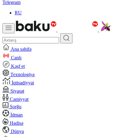
Telegram
RU
Ana səhifə
Canlı
Kəşf et
Texnologiya
İqtisadiyyat
Siyasət
Cəmiyyət
Sorğu
İdman
Hadisə
Dünya