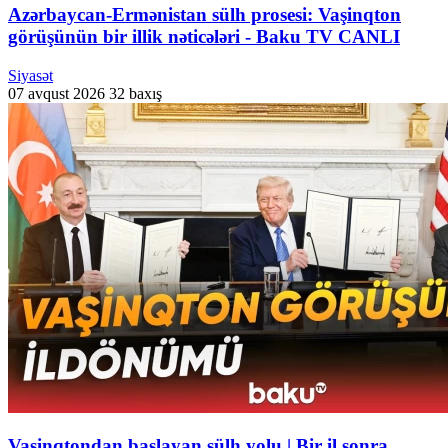
Azərbaycan-Ermənistan sülh prosesi: Vaşinqton
görüşünün bir illik nəticələri - Baku TV CANLI
Siyasət
07 avqust 2026
32 baxış
Vaşinqtondan başlayan sülh yolu | Bir il sonra