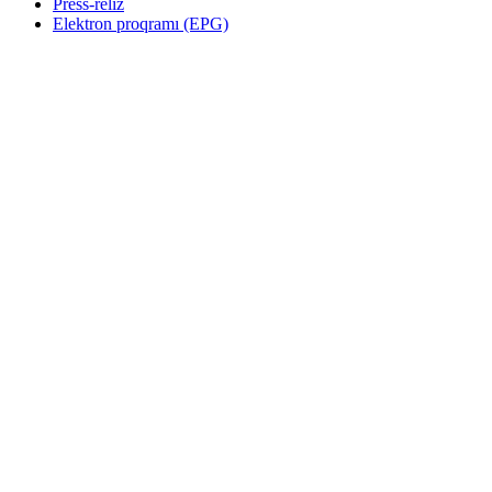
Press-reliz
Elektron proqramı (EPG)