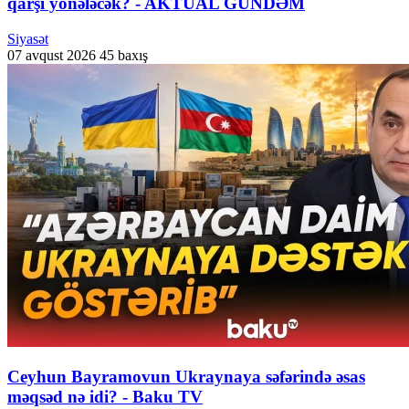
qarşı yönələcək? - AKTUAL GÜNDƏM
Siyasət
07 avqust 2026
45 baxış
Ceyhun Bayramovun Ukraynaya səfərində əsas
məqsəd nə idi? - Baku TV