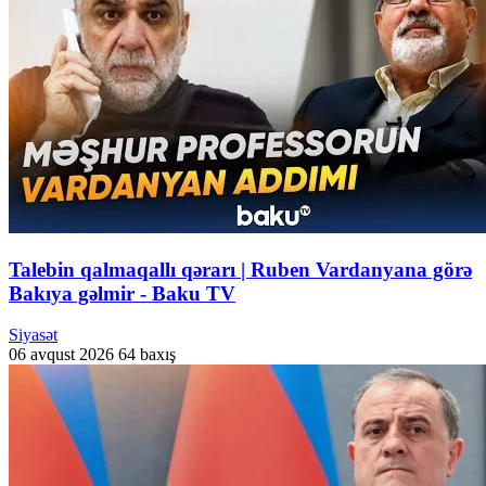
Talebin qalmaqallı qərarı | Ruben Vardanyana görə
Bakıya gəlmir - Baku TV
Siyasət
06 avqust 2026
64 baxış