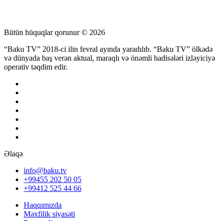
Bütün hüquqlar qorunur © 2026
“Baku TV” 2018-ci ilin fevral ayında yaradılıb. “Baku TV” ölkədə
və dünyada baş verən aktual, maraqlı və önəmli hadisələri izləyiciyə
operativ təqdim edir.
Əlaqə
info@baku.tv
+99455 202 50 05
+99412 525 44 66
Haqqımızda
Məxfilik siyasəti