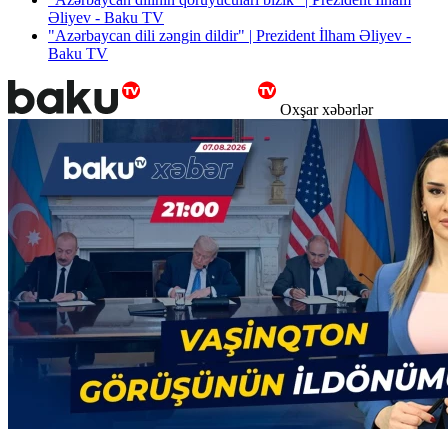
Əliyev - Baku TV
"Azərbaycan dili zəngin dildir" | Prezident İlham Əliyev -
Baku TV
Oxşar xəbərlər