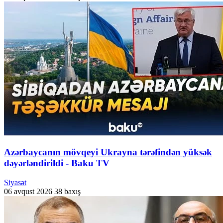
Azərbaycanın mövqeyi Ukrayna tərəfindən yüksək
dəyərləndirildi - Baku TV
Siyasət
06 avqust 2026
38 baxış