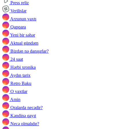
Press reliz
Verilişlər
Arzunun vaxtı
Qapqara
Yeni bir səhər
Aktual gündəm
Bizdən nə danışırlar?
24 saat
Hərbi xronika
Aydın tarix
Retro Baku
O vaxtlar
Amin
Oralarda necədir?
Kəndinə qayıt
Necə olmalıdır?