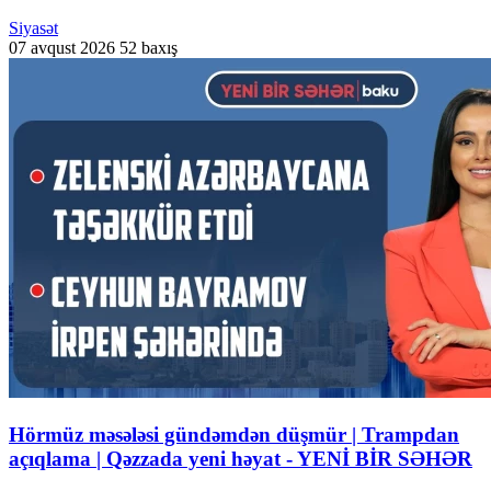
Siyasət
07 avqust 2026
52 baxış
Hörmüz məsələsi gündəmdən düşmür | Trampdan
açıqlama | Qəzzada yeni həyat - YENİ BİR SƏHƏR