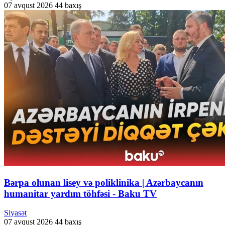
07 avqust 2026
44 baxış
Bərpa olunan lisey və poliklinika | Azərbaycanın
humanitar yardım töhfəsi - Baku TV
Siyasət
07 avqust 2026
44 baxış