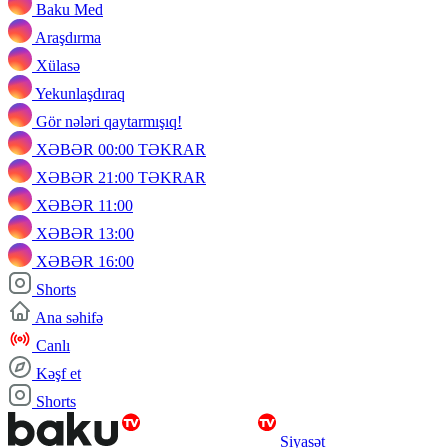
Baku Med
Araşdırma
Xülasə
Yekunlaşdıraq
Gör nələri qaytarmışıq!
XƏBƏR 00:00 TƏKRAR
XƏBƏR 21:00 TƏKRAR
XƏBƏR 11:00
XƏBƏR 13:00
XƏBƏR 16:00
Shorts
Ana səhifə
Canlı
Kəşf et
Shorts
Siyasət