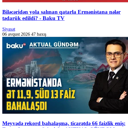
Biləcəridən yola salınan qatarla Ermənistana nələr
tədarük edildi? - Baku TV
Siyasət
06 avqust 2026
47 baxış
Meyvədə rekord bahalaşma, ticarətdə 66 faizlik eniş: