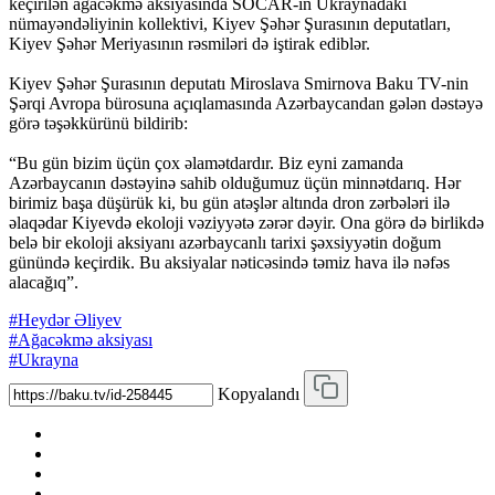
keçirilən ağacəkmə aksiyasında SOCAR-ın Ukraynadakı
nümayəndəliyinin kollektivi, Kiyev Şəhər Şurasının deputatları,
Kiyev Şəhər Meriyasının rəsmiləri də iştirak ediblər.
Kiyev Şəhər Şurasının deputatı Miroslava Smirnova Baku TV-nin
Şərqi Avropa bürosuna açıqlamasında Azərbaycandan gələn dəstəyə
görə təşəkkürünü bildirib:
“Bu gün bizim üçün çox əlamətdardır. Biz eyni zamanda
Azərbaycanın dəstəyinə sahib olduğumuz üçün minnətdarıq. Hər
birimiz başa düşürük ki, bu gün atəşlər altında dron zərbələri ilə
əlaqədar Kiyevdə ekoloji vəziyyətə zərər dəyir. Ona görə də birlikdə
belə bir ekoloji aksiyanı azərbaycanlı tarixi şəxsiyyətin doğum
günündə keçirdik. Bu aksiyalar nəticəsində təmiz hava ilə nəfəs
alacağıq”.
#Heydər Əliyev
#Ağacəkmə aksiyası
#Ukrayna
Kopyalandı