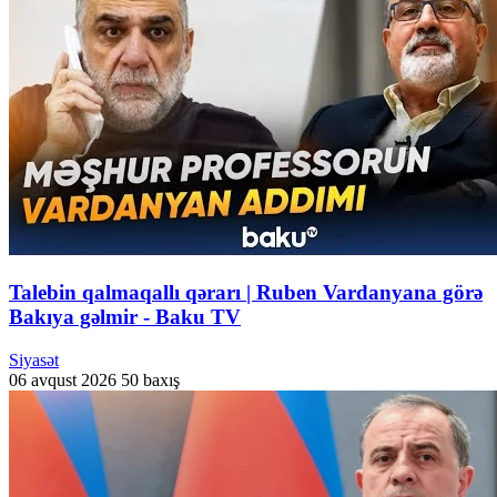
Talebin qalmaqallı qərarı | Ruben Vardanyana görə
Bakıya gəlmir - Baku TV
Siyasət
06 avqust 2026
50 baxış