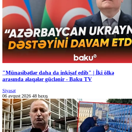
"Münasibətlər daha da inkişaf edib" | İki ölkə
arasında əlaqələr güclənir - Baku TV
Siyasət
06 avqust 2026
48 baxış