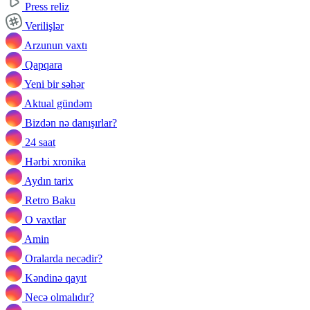
Press reliz
Verilişlər
Arzunun vaxtı
Qapqara
Yeni bir səhər
Aktual gündəm
Bizdən nə danışırlar?
24 saat
Hərbi xronika
Aydın tarix
Retro Baku
O vaxtlar
Amin
Oralarda necədir?
Kəndinə qayıt
Necə olmalıdır?