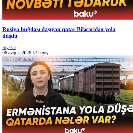
Rusiya buğdası daşıyan qatar Biləcəridən yola
düşdü
Siyasət
06 avqust 2026
57 baxış