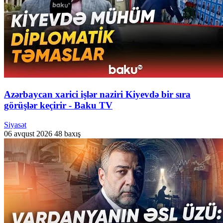
Azərbaycan xarici işlər naziri Kiyevdə bir sıra
görüşlər keçirir - Baku TV
Siyasət
06 avqust 2026
48 baxış