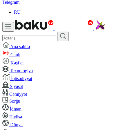
Telegram
RU
Ana səhifə
Canlı
Kəşf et
Texnologiya
İqtisadiyyat
Siyasət
Cəmiyyət
Sorğu
İdman
Hadisə
Dünya