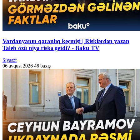
Vardanyanın qaranlıq keçmişi | Risklərdən yazan
Taleb özü niyə riskə getdi? - Baku TV
Siyasət
06 avqust 2026
46 baxış