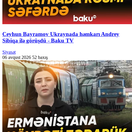
Ceyhun Bayramov Ukraynada həmkarı Andrey
Sibiqa ilə görüşdü - Baku TV
Siyasət
06 avqust 2026
52 baxış