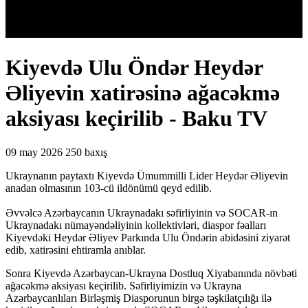
Kiyevdə Ulu Öndər Heydər
Əliyevin xatirəsinə ağacəkmə
aksiyası keçirilib - Baku TV
09 may 2026
250 baxış
Ukraynanın paytaxtı Kiyevdə Ümummilli Lider Heydər Əliyevin
anadan olmasının 103-cü ildönümü qeyd edilib.
Əvvəlcə Azərbaycanın Ukraynadakı səfirliyinin və SOCAR-ın
Ukraynadakı nümayəndəliyinin kollektivləri, diaspor fəalları
Kiyevdəki Heydər Əliyev Parkında Ulu Öndərin abidəsini ziyarət
edib, xatirəsini ehtiramla anıblar.
Sonra Kiyevdə Azərbaycan-Ukrayna Dostluq Xiyabanında növbəti
ağacəkmə aksiyası keçirilib. Səfirliyimizin və Ukrayna
Azərbaycanlıları Birləşmiş Diasporunun birgə təşkilatçılığı ilə