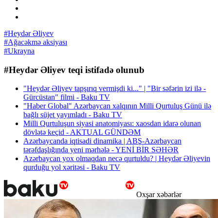
#Heydər Əliyev
#Ağacəkmə aksiyası
#Ukrayna
#Heydər Əliyev teqi istifadə olunub
"Heydər Əliyev tapşırıq vermişdi ki..." | "Bir səfərin izi ilə -
Gürcüstan" filmi - Baku TV
"Haber Global" Azərbaycan xalqının Milli Qurtuluş Günü ilə
bağlı süjet yayımladı - Baku TV
Milli Qurtuluşun siyasi anatomiyası: xaosdan idarə olunan
dövlətə keçid - AKTUAL GÜNDƏM
Azərbaycanda iqtisadi dinamika | ABŞ-Azərbaycan
tərəfdaşlığında yeni mərhələ - YENİ BİR SƏHƏR
Azərbaycan yox olmaqdan necə qurtuldu? | Heydər Əliyevin
qurduğu yol xəritəsi - Baku TV
Oxşar xəbərlər