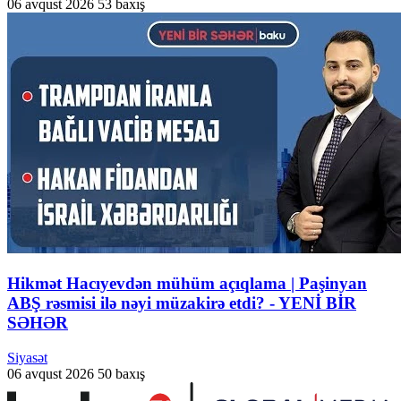
06 avqust 2026
53 baxış
Hikmət Hacıyevdən mühüm açıqlama | Paşinyan
ABŞ rəsmisi ilə nəyi müzakirə etdi? - YENİ BİR
SƏHƏR
Siyasət
06 avqust 2026
50 baxış