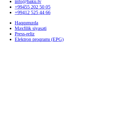
info@baku.tv
+99455 202 50 05
+99412 525 44 66
Haqqımızda
Məxfilik siyasəti
Press-reliz
Elektron proqramı (EPG)