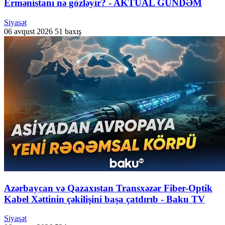
Ermənistanı nə gözləyir? - AKTUAL GÜNDƏM
Siyasət
06 avqust 2026
51 baxış
Azərbaycan və Qazaxıstan Transxəzər Fiber-Optik
Kabel Xəttinin çəkilişini başa çatdırıb - Baku TV
Siyasət