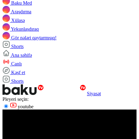
Baku Med
Araşdırma
Xülasə
Yekunlaşdıraq
Gör nələri qaytarmışıq!
Shorts
Ana səhifə
Canlı
Kəşf et
Shorts
Siyasət
Pleyeri seçin:
youtube