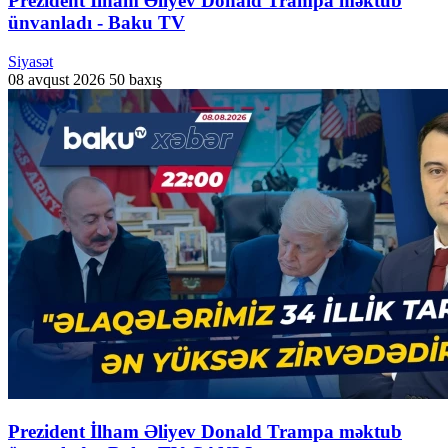
Prezident İlham Əliyev Donald Trampa məktub
ünvanladı - Baku TV
Siyasət
08 avqust 2026
50 baxış
Prezident İlham Əliyev Donald Trampa məktub