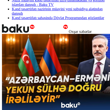
Nazir müavini kənd təsərrüfatı üzrə dinamikadan və görülən
işlərdən danışdı - Baku TV
Kənd təsərrüfatı nazirinin müavini yeni subsidiya alətindən
danışdı
Kənd təsərrüfatı sahəsində Dövlət Proqramından gözləntilər
Oxşar xəbərlər