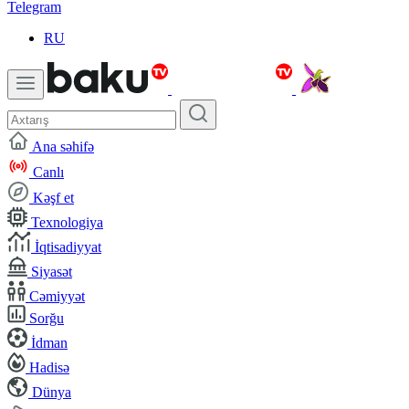
Telegram
RU
Ana səhifə
Canlı
Kəşf et
Texnologiya
İqtisadiyyat
Siyasət
Cəmiyyət
Sorğu
İdman
Hadisə
Dünya