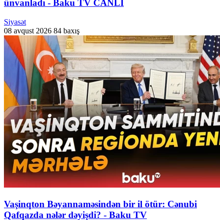
ünvanladı - Baku TV CANLI
Siyasət
08 avqust 2026
84 baxış
Vaşinqton Bəyannaməsindən bir il ötür: Cənubi
Qafqazda nələr dəyişdi? - Baku TV