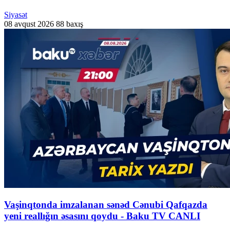
Siyasət
08 avqust 2026
88 baxış
Vaşinqtonda imzalanan sənəd Cənubi Qafqazda
yeni reallığın əsasını qoydu - Baku TV CANLI