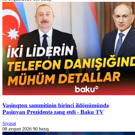
Vaşinqton sammitinin birinci ildönümündə
Paşinyan Prezidentə zəng etdi - Baku TV
Siyasət
08 avqust 2026
90 baxış