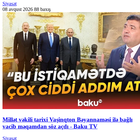
Siyasət
08 avqust 2026
88 baxış
Millət vəkili tarixi Vaşinqton Bəyannaməsi ilə bağlı
vacib məqamdan söz açdı - Baku TV
Siyasət