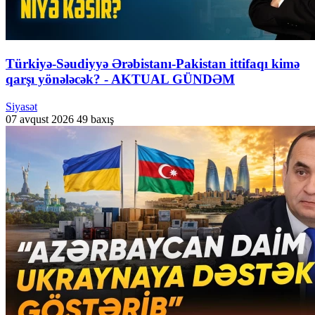
Türkiyə-Səudiyyə Ərəbistanı-Pakistan ittifaqı kimə
qarşı yönələcək? - AKTUAL GÜNDƏM
Siyasət
07 avqust 2026
49 baxış