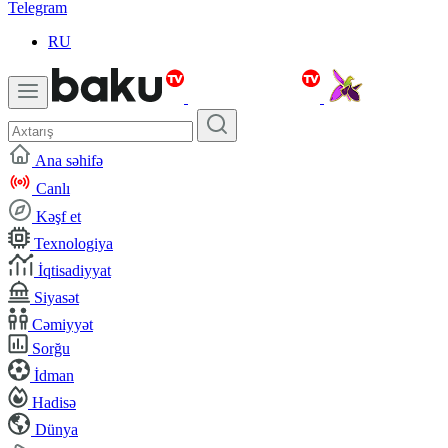
Telegram
RU
Ana səhifə
Canlı
Kəşf et
Texnologiya
İqtisadiyyat
Siyasət
Cəmiyyət
Sorğu
İdman
Hadisə
Dünya