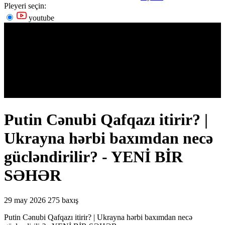
Pleyeri seçin:
youtube
Putin Cənubi Qafqazı itirir? |
Ukrayna hərbi baxımdan necə
gücləndirilir? - YENİ BİR
SƏHƏR
29 may 2026
275 baxış
Putin Cənubi Qafqazı itirir? | Ukrayna hərbi baxımdan necə