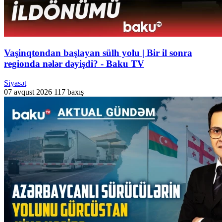
Vaşinqtondan başlayan sülh yolu | Bir il sonra
regionda nələr dəyişdi? - Baku TV
Siyasət
07 avqust 2026
117 baxış