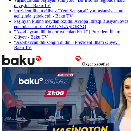
Vaşinqtondan başlayan sülh yolu | Bir il sonra regionda nələr
dəyişdi? - Baku TV
Prezident İlham Əliyev "Yeni Səngəçal" yarımstansiyasının
açılışında iştirak etdi - Baku TV
Paşinyan Putinə meydan oxudu: Avropa İttifaqı Rusiyanı əvəz
edə biləcəkmi? - YEKUNLAŞDIRAQ
"Azərbaycan dilinin qoruyucuları bizik" | Prezident İlham
Əliyev - Baku TV
"Azərbaycan dili zəngin dildir" | Prezident İlham Əliyev -
Baku TV
Oxşar xəbərlər