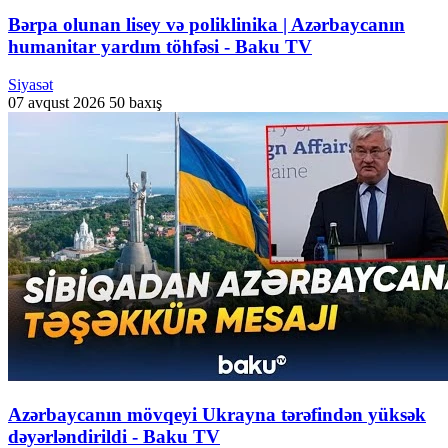
Bərpa olunan lisey və poliklinika | Azərbaycanın
humanitar yardım töhfəsi - Baku TV
Siyasət
07 avqust 2026
50 baxış
Azərbaycanın mövqeyi Ukrayna tərəfindən yüksək
dəyərləndirildi - Baku TV