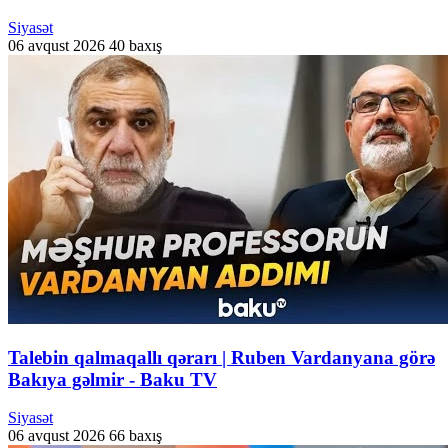
Siyasət
06 avqust 2026
40 baxış
Talebin qalmaqallı qərarı | Ruben Vardanyana görə
Bakıya gəlmir - Baku TV
Siyasət
06 avqust 2026
66 baxış