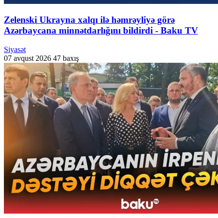
Zelenski Ukrayna xalqı ilə həmrəyliyə görə
Azərbaycana minnətdarlığını bildirdi - Baku TV
Siyasət
07 avqust 2026
47 baxış