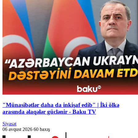
"Münasibətlər daha da inkişaf edib" | İki ölkə
arasında əlaqələr güclənir - Baku TV
Siyasət
06 avqust 2026
60 baxış