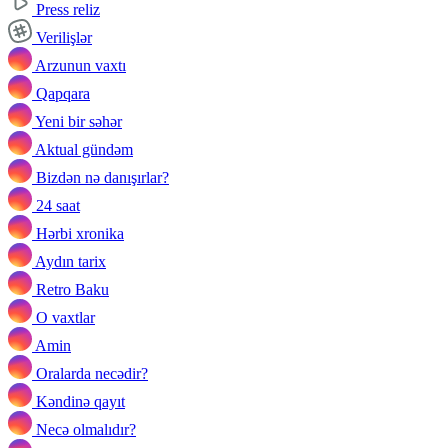
Press reliz
Verilişlər
Arzunun vaxtı
Qapqara
Yeni bir səhər
Aktual gündəm
Bizdən nə danışırlar?
24 saat
Hərbi xronika
Aydın tarix
Retro Baku
O vaxtlar
Amin
Oralarda necədir?
Kəndinə qayıt
Necə olmalıdır?