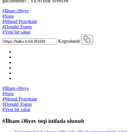
gücləndirilir? - YENİ BİR SƏHƏR
#İlham Əliyev
#Şuşa
#Məsud Pezeşkian
#Donald Tramp
#Yeni bir səhər
Kopyalandı
#İlham Əliyev
#Şuşa
#Məsud Pezeşkian
#Donald Tramp
#Yeni bir səhər
#İlham Əliyev teqi istifadə olunub