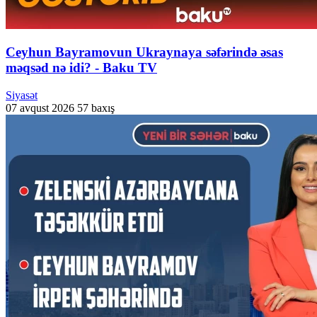
Ceyhun Bayramovun Ukraynaya səfərində əsas
məqsəd nə idi? - Baku TV
Siyasət
07 avqust 2026
57 baxış