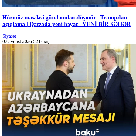
Hörmüz məsələsi gündəmdən düşmür | Trampdan
açıqlama | Qəzzada yeni həyat - YENİ BİR SƏHƏR
Siyasət
07 avqust 2026
52 baxış