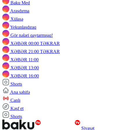
Baku Med
Araşdırma
Xülasə
Yekunlaşdıraq
Gör nələri qaytarmışıq!
XƏBƏR 00:00 TƏKRAR
XƏBƏR 21:00 TƏKRAR
XƏBƏR 11:00
XƏBƏR 13:00
XƏBƏR 16:00
Shorts
Ana səhifə
Canlı
Kəşf et
Shorts
Siyasət