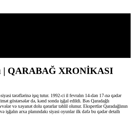
 planı | QARABAĞ XRONİKASI
asi tərəflərinə işıq tutur. 1992-ci il fevralın 14-dən 17-nə qədər
mət göstərsələr də, kənd sonda işğal edildi. Bəs Qaradağlı
lər və xəyanət dolu qərarlar təhlil olunur. Ekspertlər Qaradağlının
ə işğalın arxa planındakı siyasi oyunlar ilk dəfə bu qədər detallı