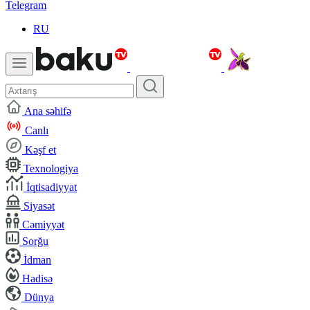
Telegram
RU
Ana səhifə
Canlı
Kəşf et
Texnologiya
İqtisadiyyat
Siyasət
Cəmiyyət
Sorğu
İdman
Hadisə
Dünya