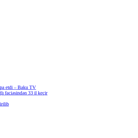
ərpa etdi – Baku TV
lı faciəsindən 33 il keçir
rilib