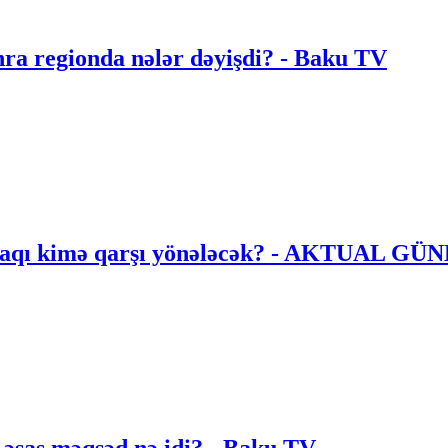
onra regionda nələr dəyişdi? - Baku TV
ttifaqı kimə qarşı yönələcək? - AKTUAL G
əsas məqsəd nə idi? - Baku TV