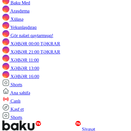
Baku Med
Araşdırma
Xülasə
Yekunlaşdıraq
Gör nələri qaytarmışıq!
XƏBƏR 00:00 TƏKRAR
XƏBƏR 21:00 TƏKRAR
XƏBƏR 11:00
XƏBƏR 13:00
XƏBƏR 16:00
Shorts
Ana səhifə
Canlı
Kəşf et
Shorts
Siyasət