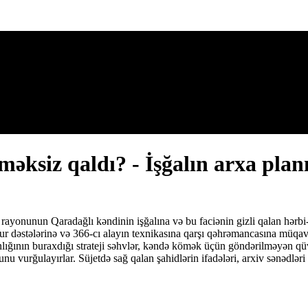
köməksiz qaldı? - İşğalın arxa
yonunun Qaradağlı kəndinin işğalına və bu faciənin gizli qalan hərbi-siy
r dəstələrinə və 366-cı alayın texnikasına qarşı qəhrəmancasına müqavi
ğının buraxdığı strateji səhvlər, kəndə kömək üçün göndərilməyən qüvvə
vurğulayırlar. Süjetdə sağ qalan şahidlərin ifadələri, arxiv sənədləri v