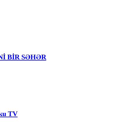
YENİ BİR SƏHƏR
aku TV