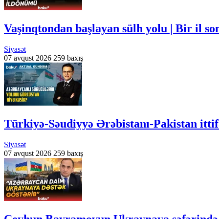
Vaşinqtondan başlayan sülh yolu | Bir il s
Siyasət
07 avqust 2026
259 baxış
Türkiyə-Səudiyyə Ərəbistanı-Pakistan i
Siyasət
07 avqust 2026
259 baxış
Ceyhun Bayramovun Ukraynaya səfərində 