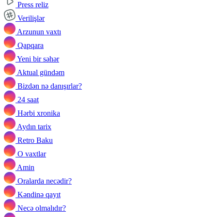
Press reliz
Verilişlər
Arzunun vaxtı
Qapqara
Yeni bir səhər
Aktual gündəm
Bizdən nə danışırlar?
24 saat
Hərbi xronika
Aydın tarix
Retro Baku
O vaxtlar
Amin
Oralarda necədir?
Kəndinə qayıt
Necə olmalıdır?