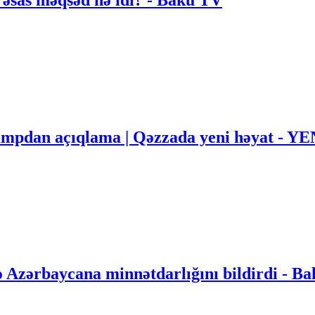
ampdan açıqlama | Qəzzada yeni həyat - 
ə Azərbaycana minnətdarlığını bildirdi - B