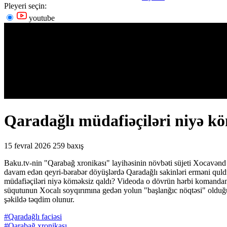
Pleyeri seçin:
youtube
Qaradağlı müdafiəçiləri niyə 
15 fevral 2026
259 baxış
Baku.tv-nin "Qarabağ xronikası" layihəsinin növbəti süjeti Xocavənd ra
davam edən qeyri-bərabər döyüşlərdə Qaradağlı sakinləri erməni quldu
müdafiəçiləri niyə köməksiz qaldı? Videoda o dövrün hərbi komandanlı
süqutunun Xocalı soyqırımına gedən yolun "başlanğıc nöqtəsi" olduğunu 
şəkildə təqdim olunur.
#Qaradağlı faciəsi
#Qarabağ xronikası