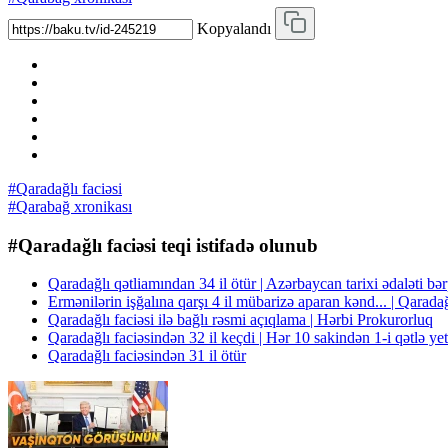
Kopyalandı
#Qaradağlı faciəsi
#Qarabağ xronikası
#Qaradağlı faciəsi teqi istifadə olunub
Qaradağlı qətliamından 34 il ötür | Azərbaycan tarixi ədaləti b
Ermənilərin işğalına qarşı 4 il mübarizə aparan kənd... | Qaradağ
Qaradağlı faciəsi ilə bağlı rəsmi açıqlama | Hərbi Prokurorluq
Qaradağlı faciəsindən 32 il keçdi | Hər 10 sakindən 1-i qətlə yeti
Qaradağlı faciəsindən 31 il ötür