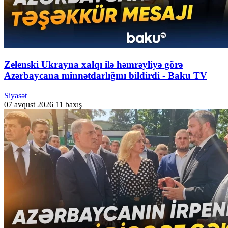
Zelenski Ukrayna xalqı ilə həmrəyliyə görə
Azərbaycana minnətdarlığını bildirdi - Baku TV
Siyasət
07 avqust 2026
11 baxış