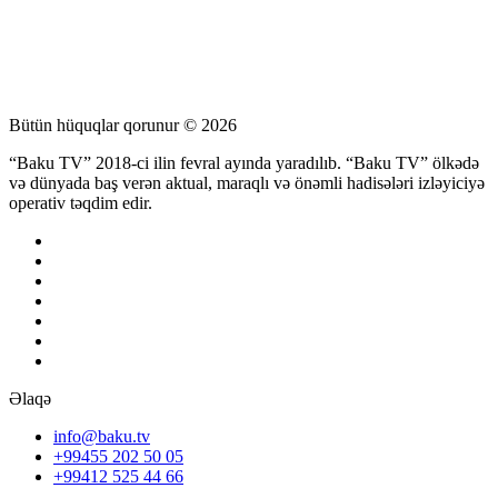
Bütün hüquqlar qorunur © 2026
“Baku TV” 2018-ci ilin fevral ayında yaradılıb. “Baku TV” ölkədə
və dünyada baş verən aktual, maraqlı və önəmli hadisələri izləyiciyə
operativ təqdim edir.
Əlaqə
info@baku.tv
+99455 202 50 05
+99412 525 44 66