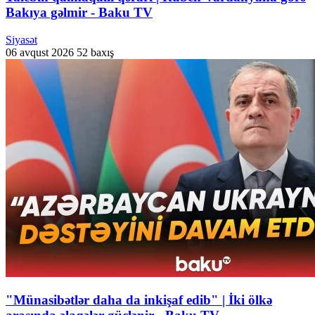
Bakıya gəlmir - Baku TV
Siyasət
06 avqust 2026
52 baxış
"Münasibətlər daha da inkişaf edib" | İki ölkə