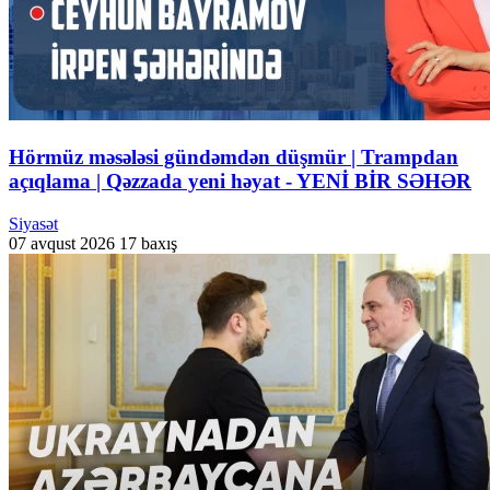
Hörmüz məsələsi gündəmdən düşmür | Trampdan
açıqlama | Qəzzada yeni həyat - YENİ BİR SƏHƏR
Siyasət
07 avqust 2026
17 baxış