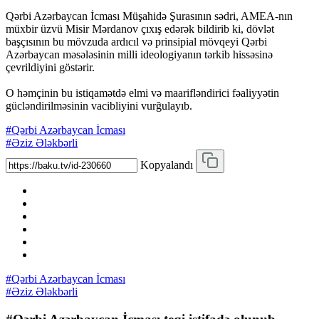
Qərbi Azərbaycan İcması Müşahidə Şurasının sədri, AMEA-nın
müxbir üzvü Misir Mərdanov çıxış edərək bildirib ki, dövlət
başçısının bu mövzuda ardıcıl və prinsipial mövqeyi Qərbi
Azərbaycan məsələsinin milli ideologiyanın tərkib hissəsinə
çevrildiyini göstərir.
O həmçinin bu istiqamətdə elmi və maarifləndirici fəaliyyətin
gücləndirilməsinin vacibliyini vurğulayıb.
#Qərbi Azərbaycan İcması
#Əziz Ələkbərli
Kopyalandı
#Qərbi Azərbaycan İcması
#Əziz Ələkbərli