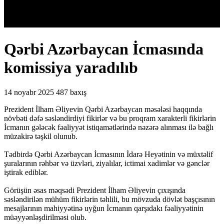
Qərbi Azərbaycan İcmasında
komissiya yaradılıb
14 noyabr 2025
487 baxış
Prezident İlham Əliyevin Qərbi Azərbaycan məsələsi haqqında
növbəti dəfə səsləndirdiyi fikirlər və bu proqram xarakterli fikirlərin
İcmanın gələcək fəaliyyət istiqamətlərində nəzərə alınması ilə bağlı
müzakirə təşkil olunub.
Tədbirdə Qərbi Azərbaycan İcmasının İdarə Heyətinin və müxtəlif
şuralarının rəhbər və üzvləri, ziyalılar, ictimai xadimlər və gənclər
iştirak ediblər.
Görüşün əsas məqsədi Prezident İlham Əliyevin çıxışında
səsləndirilən mühüm fikirlərin təhlili, bu mövzuda dövlət başçısının
mesajlarının mahiyyətinə uyğun İcmanın qarşıdakı fəaliyyətinin
müəyyənləşdirilməsi olub.