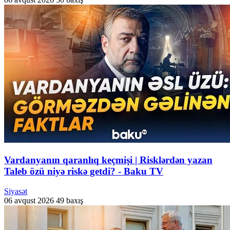
Vardanyanın qaranlıq keçmişi | Risklərdən yazan
Taleb özü niyə riskə getdi? - Baku TV
Siyasət
06 avqust 2026
49 baxış