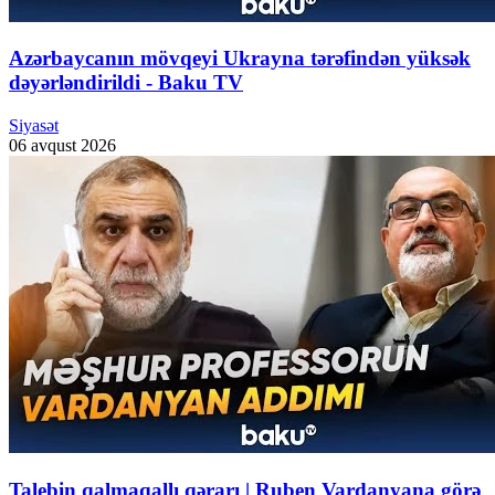
Azərbaycanın mövqeyi Ukrayna tərəfindən yüksək
dəyərləndirildi - Baku TV
Siyasət
06 avqust 2026
Talebin qalmaqallı qərarı | Ruben Vardanyana görə