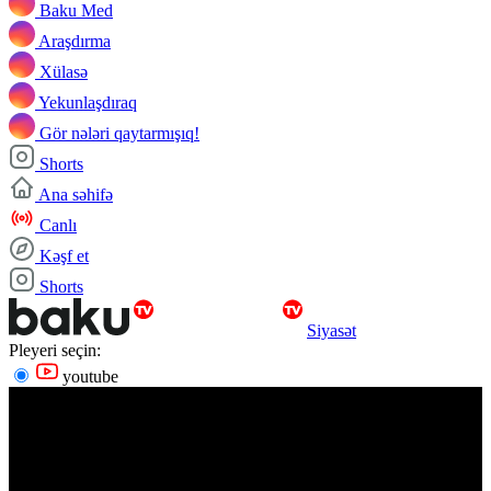
Baku Med
Araşdırma
Xülasə
Yekunlaşdıraq
Gör nələri qaytarmışıq!
Shorts
Ana səhifə
Canlı
Kəşf et
Shorts
Siyasət
Pleyeri seçin:
youtube