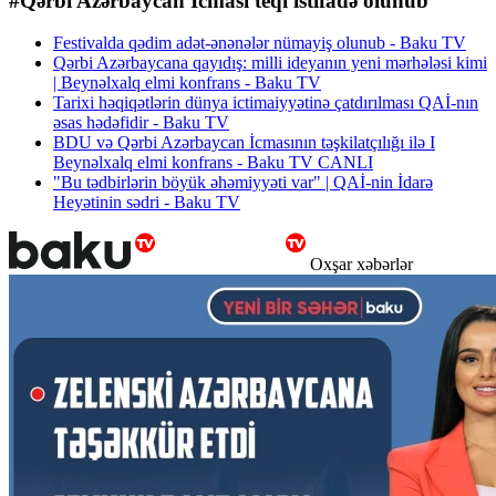
#Qərbi Azərbaycan İcması teqi istifadə olunub
Festivalda qədim adət-ənənələr nümayiş olunub - Baku TV
Qərbi Azərbaycana qayıdış: milli ideyanın yeni mərhələsi kimi
| Beynəlxalq elmi konfrans - Baku TV
Tarixi həqiqətlərin dünya ictimaiyyətinə çatdırılması QAİ-nın
əsas hədəfidir - Baku TV
BDU və Qərbi Azərbaycan İcmasının təşkilatçılığı ilə I
Beynəlxalq elmi konfrans - Baku TV CANLI
"Bu tədbirlərin böyük əhəmiyyəti var" | QAİ-nin İdarə
Heyətinin sədri - Baku TV
Oxşar xəbərlər