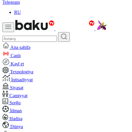
Telegram
RU
Ana səhifə
Canlı
Kəşf et
Texnologiya
İqtisadiyyat
Siyasət
Cəmiyyət
Sorğu
İdman
Hadisə
Dünya