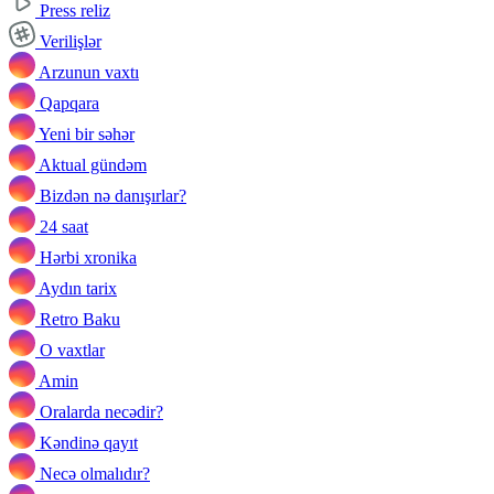
Press reliz
Verilişlər
Arzunun vaxtı
Qapqara
Yeni bir səhər
Aktual gündəm
Bizdən nə danışırlar?
24 saat
Hərbi xronika
Aydın tarix
Retro Baku
O vaxtlar
Amin
Oralarda necədir?
Kəndinə qayıt
Necə olmalıdır?