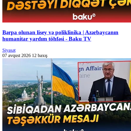
Bərpa olunan lisey və poliklinika | Azərbaycanın
humanitar yardım töhfəsi - Baku TV
Siyasət
07 avqust 2026
12 baxış