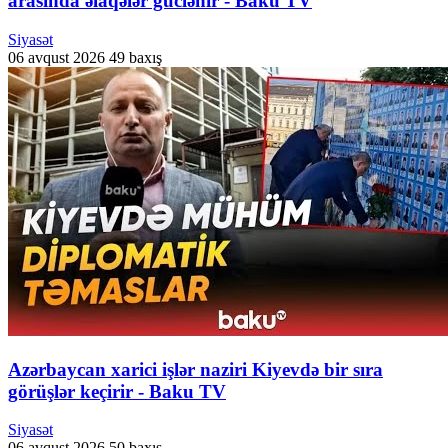
arasında əlaqələr güclənir - Baku TV
Siyasət
06 avqust 2026
49 baxış
Azərbaycan xarici işlər naziri Kiyevdə bir sıra
görüşlər keçirir - Baku TV
Siyasət
06 avqust 2026
50 baxış