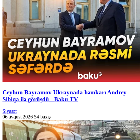
Ceyhun Bayramov Ukraynada həmkarı Andrey
Sibiqa ilə görüşdü - Baku TV
Siyasət
06 avqust 2026
54 baxış