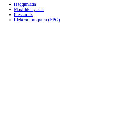
Haqqımızda
Məxfilik siyasəti
Press-reliz
Elektron proqramı (EPG)