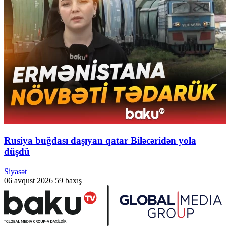
Rusiya buğdası daşıyan qatar Biləcəridən yola
düşdü
Siyasət
06 avqust 2026
59 baxış