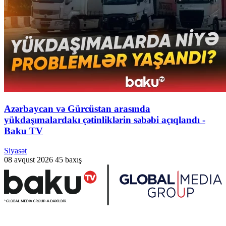
Azərbaycan və Gürcüstan arasında
yükdaşımalardakı çətinliklərin səbəbi açıqlandı -
Baku TV
Siyasət
08 avqust 2026
45 baxış