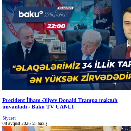
Prezident İlham Əliyev Donald Trampa məktub
ünvanladı - Baku TV CANLI
Siyasət
08 avqust 2026
55 baxış