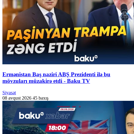
Ermənistan Baş naziri ABŞ Prezidenti ilə bu
mövzuları müzakirə etdi - Baku TV
Siyasət
08 avqust 2026
45 baxış