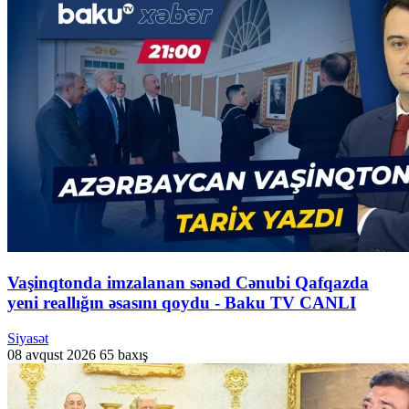
Vaşinqtonda imzalanan sənəd Cənubi Qafqazda
yeni reallığın əsasını qoydu - Baku TV CANLI
Siyasət
08 avqust 2026
65 baxış