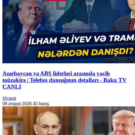
Azərbaycan və ABŞ liderləri arasında vacib
müzakirə | Telefon danışığının detalları - Baku TV
CANLI
Siyasət
08 avqust 2026
45 baxış