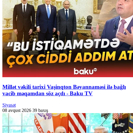
Millət vəkili tarixi Vaşinqton Bəyannaməsi ilə bağlı
vacib məqamdan söz açdı - Baku TV
Siyasət
08 avqust 2026
39 baxış