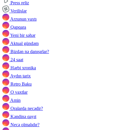
Press reliz
Verilişlər
Arzunun vaxtı
Qapqara
Yeni bir səhər
Aktual gündəm
Bizdən nə danışırlar?
24 saat
Hərbi xronika
Aydın tarix
Retro Baku
O vaxtlar
Amin
Oralarda necədir?
Kəndinə qayıt
Necə olmalıdır?