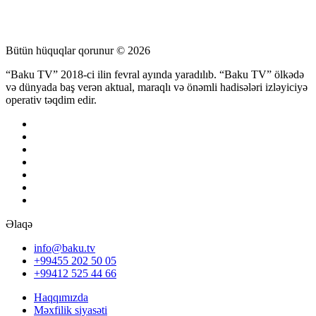
Bütün hüquqlar qorunur © 2026
“Baku TV” 2018-ci ilin fevral ayında yaradılıb. “Baku TV” ölkədə
və dünyada baş verən aktual, maraqlı və önəmli hadisələri izləyiciyə
operativ təqdim edir.
Əlaqə
info@baku.tv
+99455 202 50 05
+99412 525 44 66
Haqqımızda
Məxfilik siyasəti