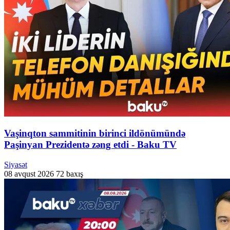
Vaşinqton sammitinin birinci ildönümündə
Paşinyan Prezidentə zəng etdi - Baku TV
Siyasət
08 avqust 2026
72 baxış