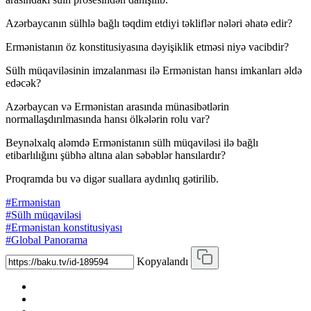
Azərbaycanın sülhlə bağlı təqdim etdiyi təkliflər nələri əhatə edir?
Ermənistanın öz konstitusiyasına dəyişiklik etməsi niyə vacibdir?
Sülh müqaviləsinin imzalanması ilə Ermənistan hansı imkanları əldə
edəcək?
Azərbaycan və Ermənistan arasında münasibətlərin
normallaşdırılmasında hansı ölkələrin rolu var?
Beynəlxalq aləmdə Ermənistanın sülh müqaviləsi ilə bağlı
etibarlılığını şübhə altına alan səbəblər hansılardır?
Proqramda bu və digər suallara aydınlıq gətirilib.
#Ermənistan
#Sülh müqaviləsi
#Ermənistan konstitusiyası
#Global Panorama
Kopyalandı