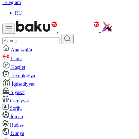
Telegram
RU
Ana səhifə
Canlı
Kəşf et
Texnologiya
İqtisadiyyat
Siyasət
Cəmiyyət
Sorğu
İdman
Hadisə
Dünya