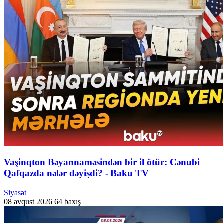
Vaşinqton Bəyannaməsindən bir il ötür: Cənubi
Qafqazda nələr dəyişdi? - Baku TV
Siyasət
08 avqust 2026
64 baxış