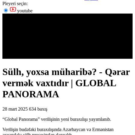
Pleyeri seçin:
youtube
Sülh, yoxsa müharibə? - Qərar
vermək vaxtıdır | GLOBAL
PANORAMA
28 mart 2025
634 baxış
“Global Panorama” verilişinin yeni buraxılışı yayımlanıb.
Verilişin budəfəki buraxılışında Azərbaycan və Ermənistan
arasındakı sülh prosesindən danışılıb.