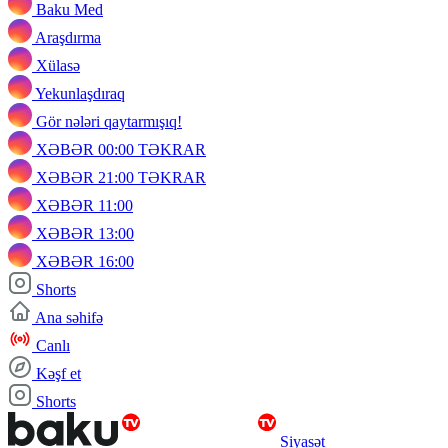
Baku Med
Araşdırma
Xülasə
Yekunlaşdıraq
Gör nələri qaytarmışıq!
XƏBƏR 00:00 TƏKRAR
XƏBƏR 21:00 TƏKRAR
XƏBƏR 11:00
XƏBƏR 13:00
XƏBƏR 16:00
Shorts
Ana səhifə
Canlı
Kəşf et
Shorts
Siyasət