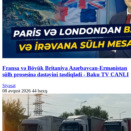
Fransa və Böyük Britaniya Azərbaycan-Ermənistan
sülh prosesinə dəstəyini təsdiqlədi - Baku TV CANLI
Siyasət
08 avqust 2026
44 baxış