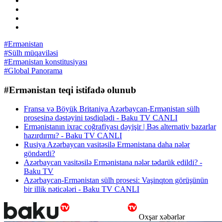
#Ermənistan
#Sülh müqaviləsi
#Ermənistan konstitusiyası
#Global Panorama
#Ermənistan teqi istifadə olunub
Fransa və Böyük Britaniya Azərbaycan-Ermənistan sülh
prosesinə dəstəyini təsdiqlədi - Baku TV CANLI
Ermənistanın ixrac coğrafiyası dəyişir | Bəs alternativ bazarlar
hazırdırmı? - Baku TV CANLI
Rusiya Azərbaycan vasitəsilə Ermənistana daha nələr
göndərdi?
Azərbaycan vasitəsilə Ermənistana nələr tədarük edildi? -
Baku TV
Azərbaycan-Ermənistan sülh prosesi: Vaşinqton görüşünün
bir illik nəticələri - Baku TV CANLI
Oxşar xəbərlər