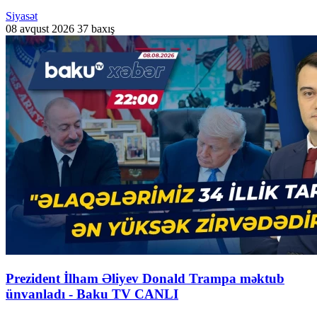
Siyasət
08 avqust 2026
37 baxış
Prezident İlham Əliyev Donald Trampa məktub
ünvanladı - Baku TV CANLI