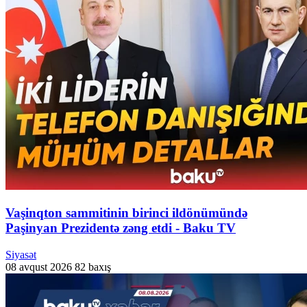
Vaşinqton sammitinin birinci ildönümündə
Paşinyan Prezidentə zəng etdi - Baku TV
Siyasət
08 avqust 2026
82 baxış