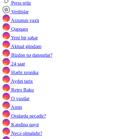
Press reliz
Verilişlər
Arzunun vaxtı
Qapqara
Yeni bir səhər
Aktual gündəm
Bizdən nə danışırlar?
24 saat
Hərbi xronika
Aydın tarix
Retro Baku
O vaxtlar
Amin
Oralarda necədir?
Kəndinə qayıt
Necə olmalıdır?