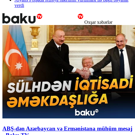
verdi
Oxşar xəbərlər
ABŞ-dən Azərbaycan və Ermənistana mühüm mesaj