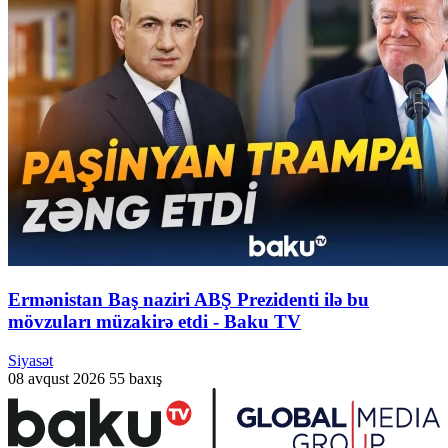
Ermənistan Baş naziri ABŞ Prezidenti ilə bu
mövzuları müzakirə etdi - Baku TV
Siyasət
08 avqust 2026
55 baxış