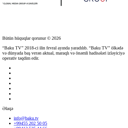
Bütün hüquqlar qorunur © 2026
“Baku TV” 2018-ci ilin fevral ayında yaradılıb. “Baku TV” ölkədə
və dünyada baş verən aktual, maraqlı və önəmli hadisələri izləyiciyə
operativ təqdim edir.
Əlaqə
info@baku.tv
+99455 202 50 05