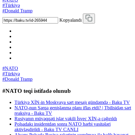
#Türkiyə
#Donald Tramp
Kopyalandı
#NATO
#Türkiyə
#Donald Tramp
#NATO teqi istifadə olunub
Türkiyə XİN-in Moskvaya sərt mesajı gündəmdə - Baku TV
NATO-nun Şərqə genişlənmə planı iflas etdi? | Tbilisidən sərt
reaksiya - Baku TV
Rusiyanın müvəqqəti işlər vəkili İsveç XİN-ə çağırıldı
Polşadakı insidentdən sonra NATO hərbi vasitələri
aktivləşdirildi - Baku TV CANLI
Alyans Polşada Rusiya raketinin vurulması ilə bağlı bəyanat