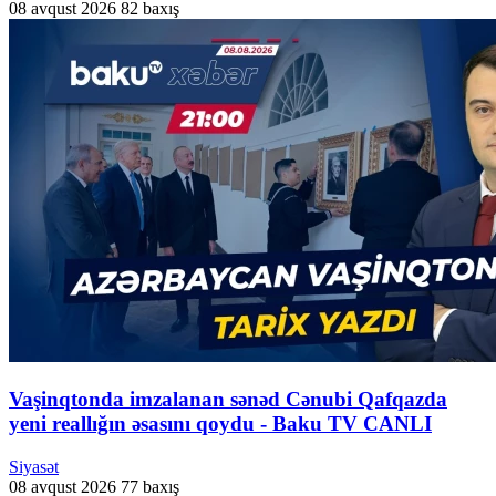
08 avqust 2026
82 baxış
Vaşinqtonda imzalanan sənəd Cənubi Qafqazda
yeni reallığın əsasını qoydu - Baku TV CANLI
Siyasət
08 avqust 2026
77 baxış