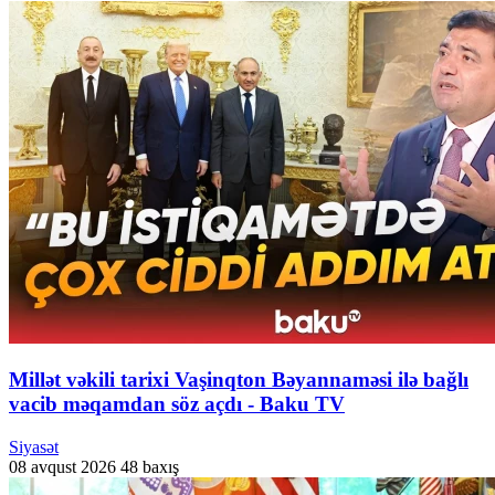
Millət vəkili tarixi Vaşinqton Bəyannaməsi ilə bağlı
vacib məqamdan söz açdı - Baku TV
Siyasət
08 avqust 2026
48 baxış