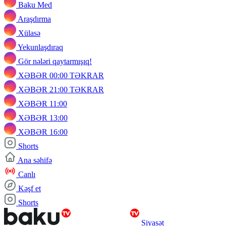
Baku Med
Araşdırma
Xülasə
Yekunlaşdıraq
Gör nələri qaytarmışıq!
XƏBƏR 00:00 TƏKRAR
XƏBƏR 21:00 TƏKRAR
XƏBƏR 11:00
XƏBƏR 13:00
XƏBƏR 16:00
Shorts
Ana səhifə
Canlı
Kəşf et
Shorts
Siyasət