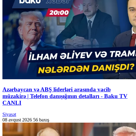
Azərbaycan və ABŞ liderləri arasında vacib
müzakirə | Telefon danışığının detalları - Baku TV
CANLI
Siyasət
08 avqust 2026
56 baxış