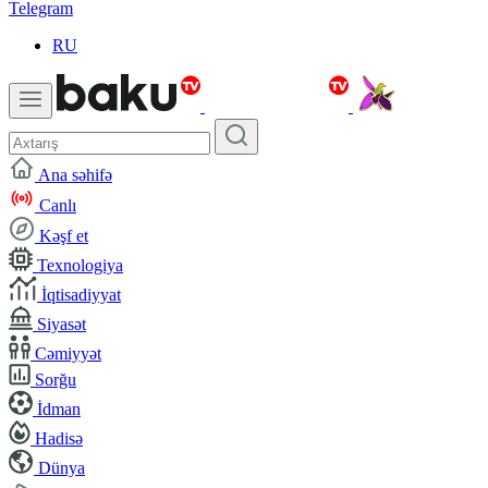
Telegram
RU
Ana səhifə
Canlı
Kəşf et
Texnologiya
İqtisadiyyat
Siyasət
Cəmiyyət
Sorğu
İdman
Hadisə
Dünya