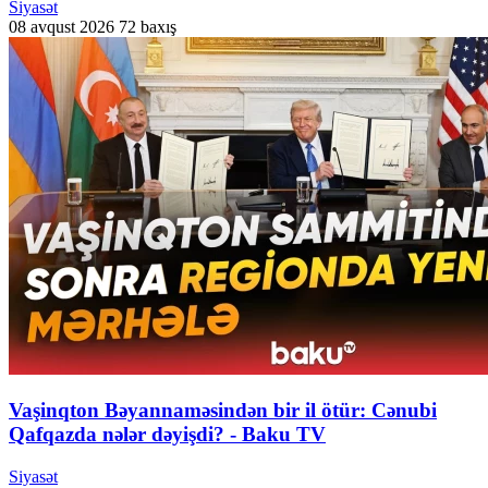
Siyasət
08 avqust 2026
72 baxış
Vaşinqton Bəyannaməsindən bir il ötür: Cənubi
Qafqazda nələr dəyişdi? - Baku TV
Siyasət