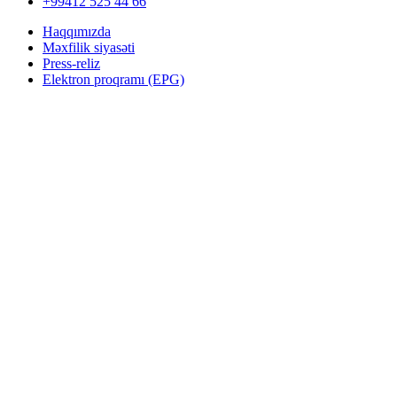
+99412 525 44 66
Haqqımızda
Məxfilik siyasəti
Press-reliz
Elektron proqramı (EPG)