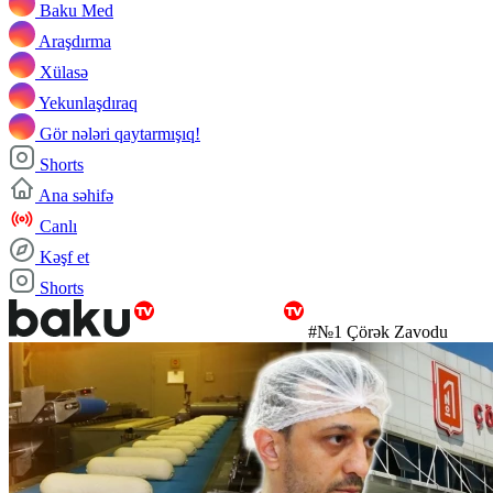
Baku Med
Araşdırma
Xülasə
Yekunlaşdıraq
Gör nələri qaytarmışıq!
Shorts
Ana səhifə
Canlı
Kəşf et
Shorts
#№1 Çörək Zavodu