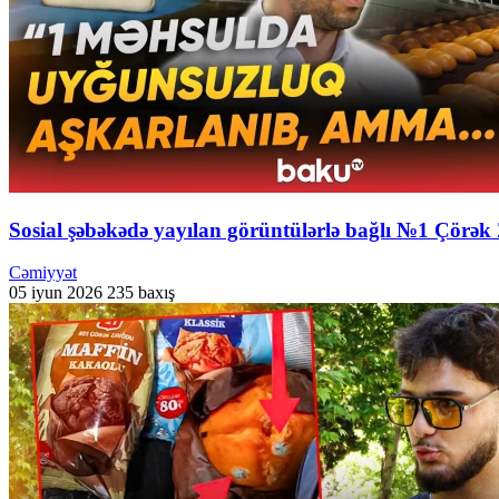
Sosial şəbəkədə yayılan görüntülərlə bağlı №1 Çör
Cəmiyyət
05 iyun 2026
235 baxış