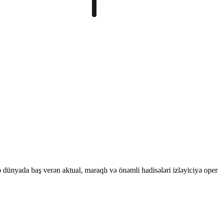
ünyada baş verən aktual, maraqlı və önəmli hadisələri izləyiciyə opera