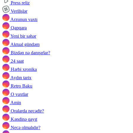
Press reliz
Verilişlər
Arzunun vaxtı
Qapqara
Yeni bir səhər
Aktual gündəm
Bizdən nə danışırlar?
24 saat
Hərbi xronika
Aydın tarix
Retro Baku
O vaxtlar
Amin
Oralarda necədir?
Kəndinə qayıt
Necə olmalıdır?