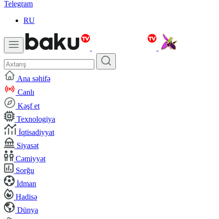
Telegram
RU
Ana səhifə
Canlı
Kəşf et
Texnologiya
İqtisadiyyat
Siyasət
Cəmiyyət
Sorğu
İdman
Hadisə
Dünya