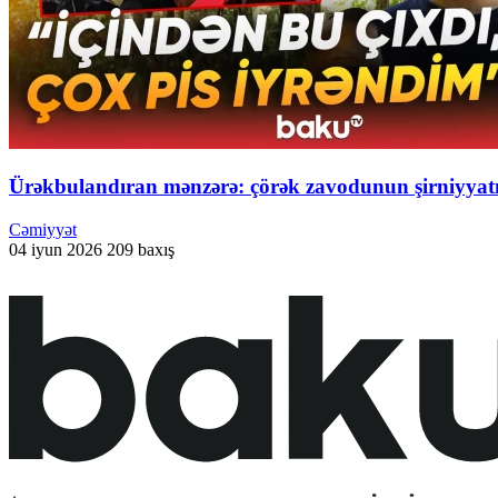
Ürəkbulandıran mənzərə: çörək zavodunun şirniyyatı 
Cəmiyyət
04 iyun 2026
209 baxış