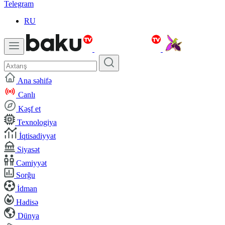
Telegram
RU
Ana səhifə
Canlı
Kəşf et
Texnologiya
İqtisadiyyat
Siyasət
Cəmiyyət
Sorğu
İdman
Hadisə
Dünya