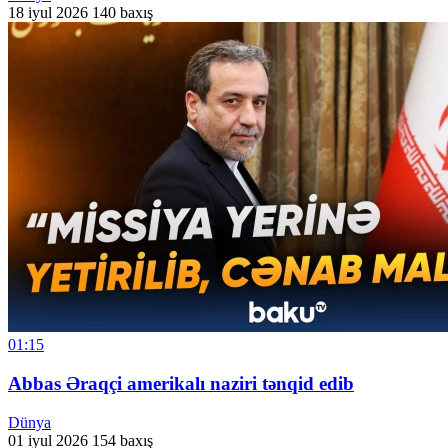
18 iyul 2026
140 baxış
01:15
Abbas Əraqçi amerikalı naziri tənqid edib
Dünya
01 iyul 2026
154 baxış