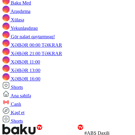
Baku Med
Araşdırma
Xülasə
Yekunlaşdıraq
Gör nələri qaytarmışıq!
XƏBƏR 00:00 TƏKRAR
XƏBƏR 21:00 TƏKRAR
XƏBƏR 11:00
XƏBƏR 13:00
XƏBƏR 16:00
Shorts
Ana səhifə
Canlı
Kəşf et
Shorts
#ABŞ Daxili