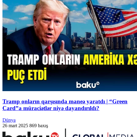
Tramp onların qarşısında maneə yaratdı | “Green
Card”a müraciətlər niyə dayandırıldı?
Dünya
26 mart 2025
869 baxış