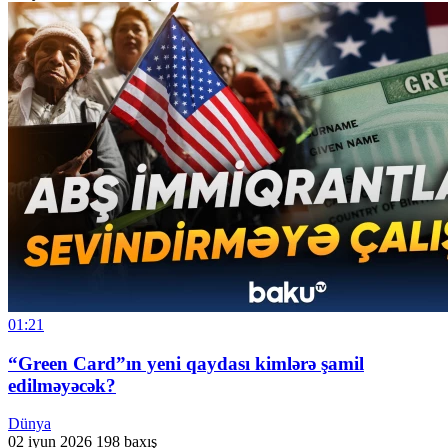
01:21
“Green Card”ın yeni qaydası kimlərə şamil
edilməyəcək?
Dünya
02 iyun 2026
198 baxış