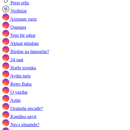
Press reliz
Verilişlər
Arzunun vaxtı
Qapqara
Yeni bir səhər
Aktual gündəm
Bizdən nə danışırlar?
24 saat
Hərbi xronika
Aydın tarix
Retro Baku
O vaxtlar
Amin
Oralarda necədir?
Kəndinə qayıt
Necə olmalıdır?