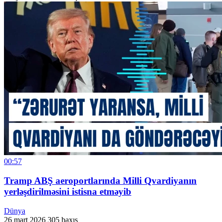
00:57
Tramp ABŞ aeroportlarında Milli Qvardiyanın
yerləşdirilməsini istisna etməyib
Dünya
26 mart 2026
305 baxış