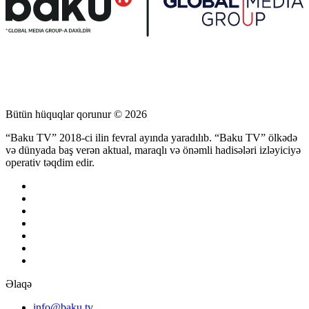
Bütün hüquqlar qorunur © 2026
“Baku TV” 2018-ci ilin fevral ayında yaradılıb. “Baku TV” ölkədə
və dünyada baş verən aktual, maraqlı və önəmli hadisələri izləyiciyə
operativ təqdim edir.
Əlaqə
info@baku.tv