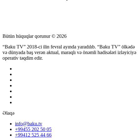
Bütün hüquqlar qorunur © 2026
“Baku TV” 2018-ci ilin fevral ayında yaradılıb. “Baku TV” ölkədə
və dünyada baş verən aktual, maraqlı və önəmli hadisələri izləyiciyə
operativ təqdim edir.
Əlaqə
info@baku.tv
+99455 202 50 05
+99412 525 44 66