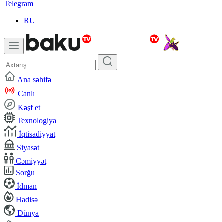
Telegram
RU
Ana səhifə
Canlı
Kəşf et
Texnologiya
İqtisadiyyat
Siyasət
Cəmiyyət
Sorğu
İdman
Hadisə
Dünya