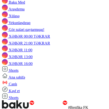
Baku Med
Araşdırma
Xülasə
Yekunlaşdıraq
Gör nələri qaytarmışıq!
XƏBƏR 00:00 TƏKRAR
XƏBƏR 21:00 TƏKRAR
XƏBƏR 11:00
XƏBƏR 13:00
XƏBƏR 16:00
Shorts
Ana səhifə
Canlı
Kəşf et
Shorts
#Benfika FK