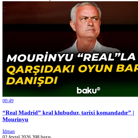
00:49
“Real Madrid” kral klubudur, tarixi komandadır” |
Mourinyu
İdman
02 fevral 2026
398 baxış