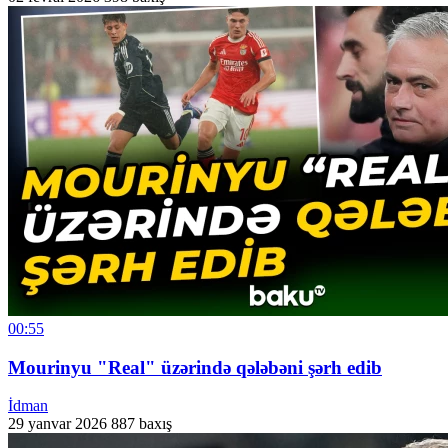
00:55
Mourinyu "Real" üzərində qələbəni şərh edib
İdman
29 yanvar 2026
887 baxış