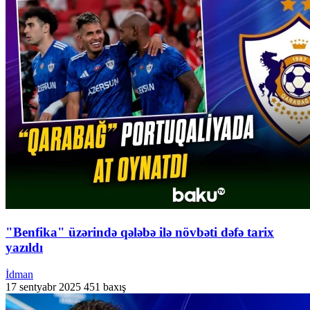
"Benfika" üzərində qələbə ilə növbəti dəfə tarix
yazıldı
İdman
17 sentyabr 2025
451 baxış