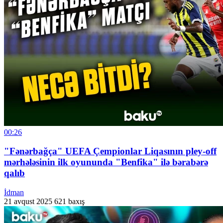
00:26
"Fənərbağça" UEFA Çempionlar Liqasının pley-off
mərhələsinin ilk oyununda "Benfika" ilə bərabərə
qalıb
İdman
21 avqust 2025
621 baxış