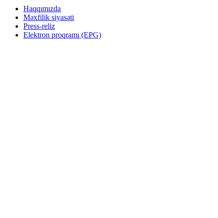
Haqqımızda
Məxfilik siyasəti
Press-reliz
Elektron proqramı (EPG)