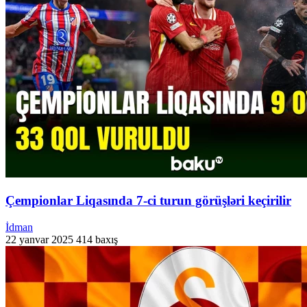
Çempionlar Liqasında 7-ci turun görüşləri keçirilir
İdman
22 yanvar 2025
414 baxış