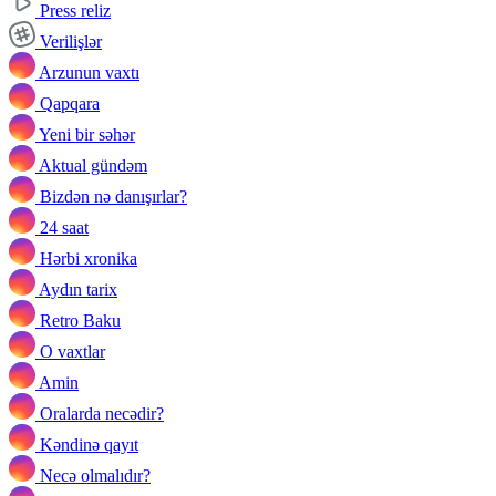
Press reliz
Verilişlər
Arzunun vaxtı
Qapqara
Yeni bir səhər
Aktual gündəm
Bizdən nə danışırlar?
24 saat
Hərbi xronika
Aydın tarix
Retro Baku
O vaxtlar
Amin
Oralarda necədir?
Kəndinə qayıt
Necə olmalıdır?