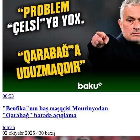
00:53
"Benfika"nın baş məşqçisi Mourinyodan
"Qarabağ" barədə açıqlama
İdman
02 oktyabr 2025
430 baxış