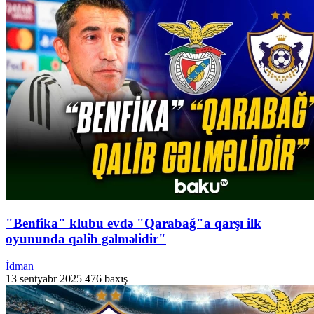
"Benfika" klubu evdə "Qarabağ"a qarşı ilk
oyununda qalib gəlməlidir"
İdman
13 sentyabr 2025
476 baxış