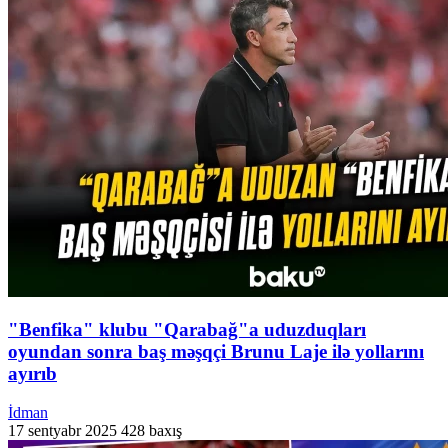
"Benfika" klubu "Qarabağ"a uduzduqları
oyundan sonra baş məşqçi Brunu Laje ilə yollarını
ayırıb
İdman
17 sentyabr 2025
428 baxış