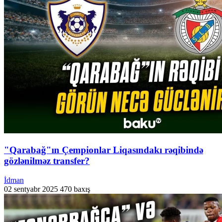
"Qarabağ"ın Çempionlar Liqasındakı rəqibində
gözlənilməz transfer?
İdman
02 sentyabr 2025
470 baxış