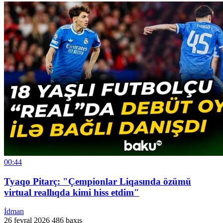
00:44
Tyaqo Pitarç: "Çempionlar Liqasında özümü
virtual reallıqda kimi hiss etdim"
İdman
26 fevral 2026
486 baxış