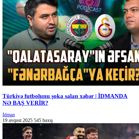
Türkiyə futbolunu şoka salan xəbər | İDMANDA
NƏ BAŞ VERİR?
İdman
19 avqust 2025
545 baxış