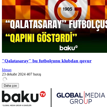
"Qalatasaray" bu futbolçunu klubdan qovur
İdman
23 dekabr 2024
407 baxış
Daha çox