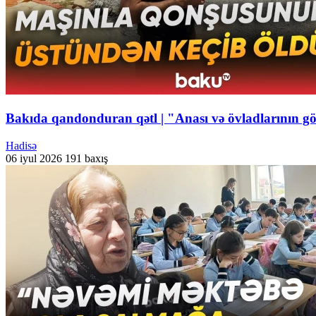
Bakıda qandonduran qətl | "Anası və övladlarının gö
Hadisə
06 iyul 2026
191 baxış