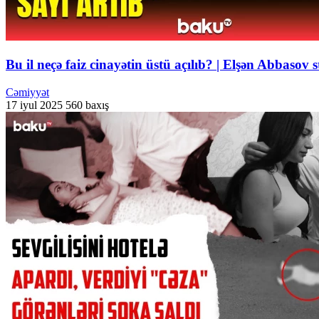
Bu il neçə faiz cinayətin üstü açılıb? | Elşən Abbasov s
Cəmiyyət
17 iyul 2025
560 baxış