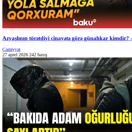
Azyaşlının törətdiyi cinayətə görə günahkar kimdir?
Cəmiyyət
27 aprel 2026
242 baxış