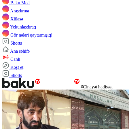
Baku Med
Araşdırma
Xülasə
Yekunlaşdıraq
Gör nələri qaytarmışıq!
Shorts
Ana səhifə
Canlı
Kəşf et
Shorts
#Cinayət hadisəsi