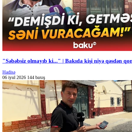
"Səbəbsiz olmayıb ki..." | Bakıda kişi niyə qəsdən 
Hadisə
06 iyul 2026
144 baxış