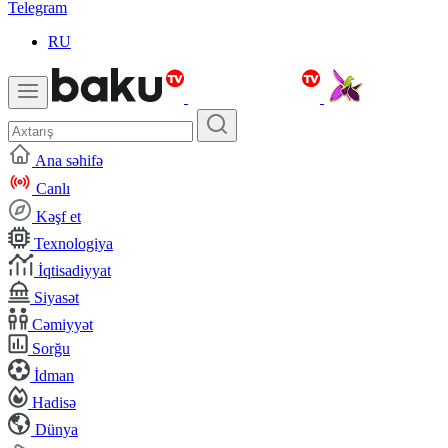
Telegram
RU
Ana səhifə
Canlı
Kəşf et
Texnologiya
İqtisadiyyat
Siyasət
Cəmiyyət
Sorğu
İdman
Hadisə
Dünya