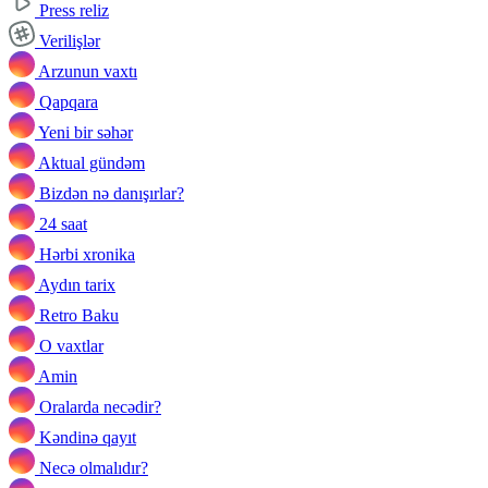
Press reliz
Verilişlər
Arzunun vaxtı
Qapqara
Yeni bir səhər
Aktual gündəm
Bizdən nə danışırlar?
24 saat
Hərbi xronika
Aydın tarix
Retro Baku
O vaxtlar
Amin
Oralarda necədir?
Kəndinə qayıt
Necə olmalıdır?