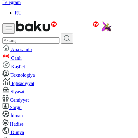
Telegram
RU
Ana səhifə
Canlı
Kəşf et
Texnologiya
İqtisadiyyat
Siyasət
Cəmiyyət
Sorğu
İdman
Hadisə
Dünya