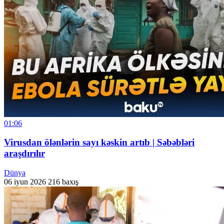
01:06
Virusdan ölənlərin sayı kəskin artıb | Səbəbləri
araşdırılır
Dünya
06 iyun 2026
216 baxış