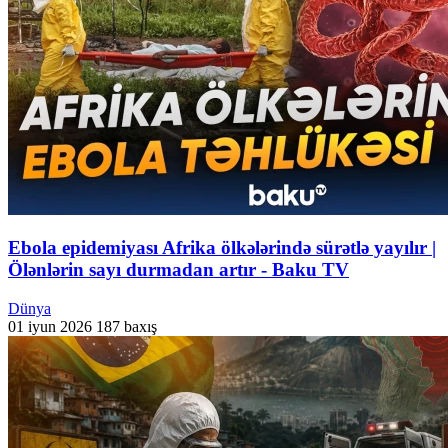
Ebola epidemiyası Afrika ölkələrində sürətlə yayılır |
Ölənlərin sayı durmadan artır - Baku TV
Dünya
01 iyun 2026
187 baxış