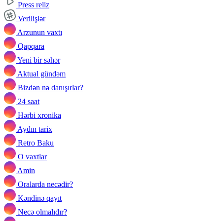
Press reliz
Verilişlər
Arzunun vaxtı
Qapqara
Yeni bir səhər
Aktual gündəm
Bizdən nə danışırlar?
24 saat
Hərbi xronika
Aydın tarix
Retro Baku
O vaxtlar
Amin
Oralarda necədir?
Kəndinə qayıt
Necə olmalıdır?