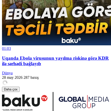
01:03
Uqanda Ebola virusunun yayılma riskinə görə KDR
ilə sərhədi bağlayıb
Dünya
28 may 2026
287 baxış
Daha çox