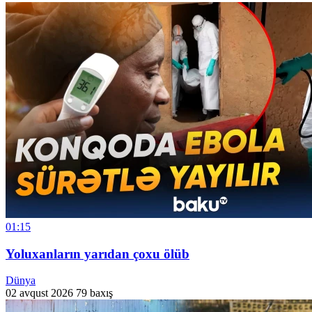
01:15
Yoluxanların yarıdan çoxu ölüb
Dünya
02 avqust 2026
79 baxış