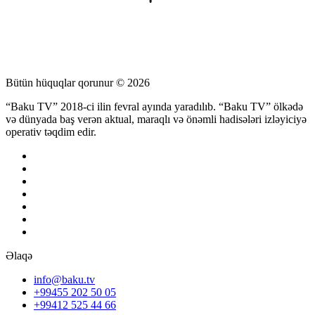
Bütün hüquqlar qorunur © 2026
“Baku TV” 2018-ci ilin fevral ayında yaradılıb. “Baku TV” ölkədə
və dünyada baş verən aktual, maraqlı və önəmli hadisələri izləyiciyə
operativ təqdim edir.
Əlaqə
info@baku.tv
+99455 202 50 05
+99412 525 44 66