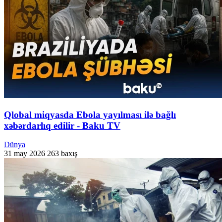
Qlobal miqyasda Ebola yayılması ilə bağlı
xəbərdarlıq edilir - Baku TV
Dünya
31 may 2026
263 baxış