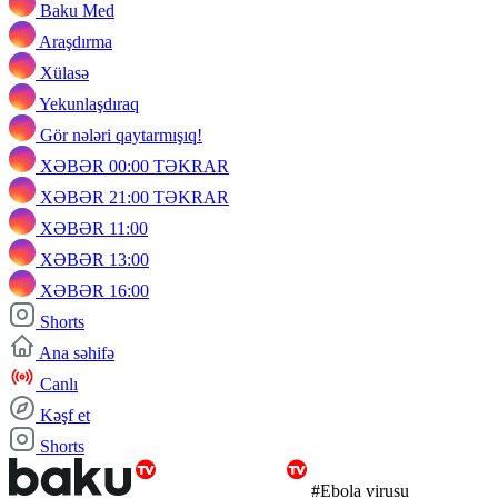
Baku Med
Araşdırma
Xülasə
Yekunlaşdıraq
Gör nələri qaytarmışıq!
XƏBƏR 00:00 TƏKRAR
XƏBƏR 21:00 TƏKRAR
XƏBƏR 11:00
XƏBƏR 13:00
XƏBƏR 16:00
Shorts
Ana səhifə
Canlı
Kəşf et
Shorts
#Ebola virusu