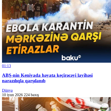
01:13
ABŞ-nin Keniyada həyata keçirəcəyi layihəsi
narazılıqla qarşılanıb
Dünya
10 iyun 2026
224 baxış