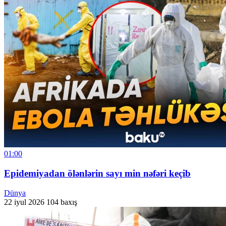
01:00
Epidemiyadan ölənlərin sayı min nəfəri keçib
Dünya
22 iyul 2026
104 baxış