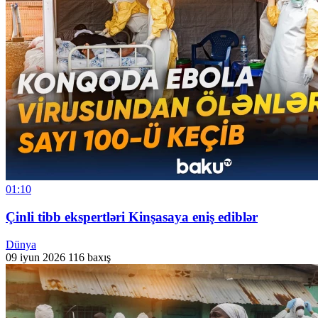
01:10
Çinli tibb ekspertləri Kinşasaya eniş ediblər
Dünya
09 iyun 2026
116 baxış