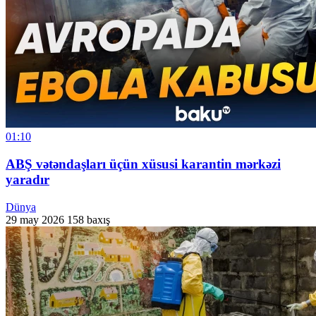
01:10
ABŞ vətəndaşları üçün xüsusi karantin mərkəzi
yaradır
Dünya
29 may 2026
158 baxış