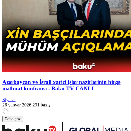
Azərbaycan və İsrail xarici işlər nazirlərinin birgə
mətbuat konfransı - Baku TV CANLI
Siyasət
26 yanvar 2026
291 baxış
Daha çox