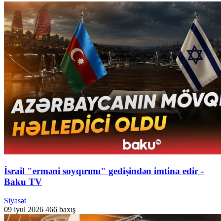
İsrail "erməni soyqırımı" gedişindən imtina edir -
Baku TV
Siyasət
09 iyul 2026
466 baxış