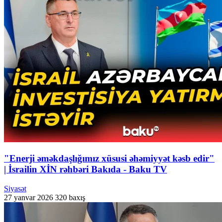
"Enerji əməkdaşlığımız xüsusi əhəmiyyət kəsb edir"
| İsrailin XİN rəhbəri Bakıda - Baku TV
Siyasət
27 yanvar 2026
320 baxış