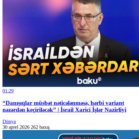
01:29
“Danışıqlar müsbət nəticələnməsə, hərbi variant
nəzərdən keçiriləcək” | İsrail Xarici İşlər Nazirliyi
Dünya
30 aprel 2026
262 baxış