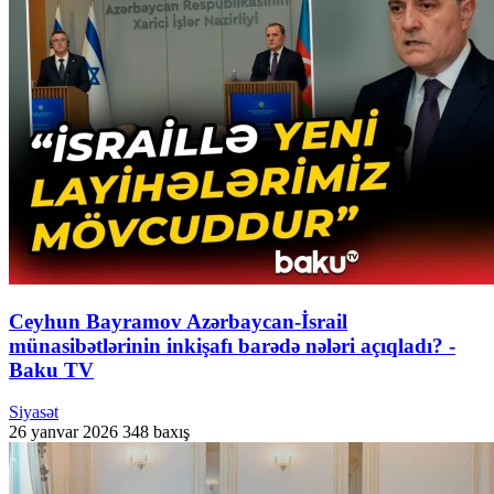
Ceyhun Bayramov Azərbaycan-İsrail
münasibətlərinin inkişafı barədə nələri açıqladı? -
Baku TV
Siyasət
26 yanvar 2026
348 baxış