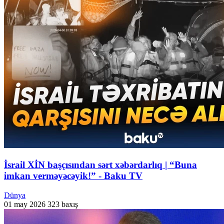
İsrail XİN başçısından sərt xəbərdarlıq | “Buna
imkan verməyəcəyik!” - Baku TV
Dünya
01 may 2026
323 baxış