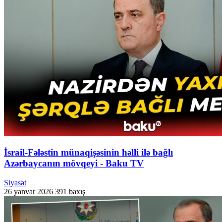
İsrail-Fələstin münaqişəsinin həlli ilə bağlı
Azərbaycanın mövqeyi - Baku TV
Siyasət
26 yanvar 2026
391 baxış