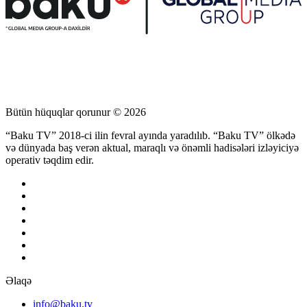
Bütün hüquqlar qorunur © 2026
“Baku TV” 2018-ci ilin fevral ayında yaradılıb. “Baku TV” ölkədə
və dünyada baş verən aktual, maraqlı və önəmli hadisələri izləyiciyə
operativ təqdim edir.
Əlaqə
info@baku.tv