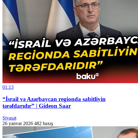
01:13
“İsrail və Azərbaycan regionda sabitliyin
tərəfdarıdır” | Gideon Saar
Siyasət
26 yanvar 2026
482 baxış