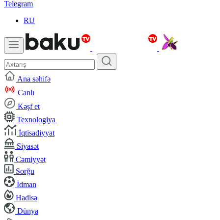
Telegram
RU
Ana səhifə
Canlı
Kəşf et
Texnologiya
İqtisadiyyat
Siyasət
Cəmiyyət
Sorğu
İdman
Hadisə
Dünya