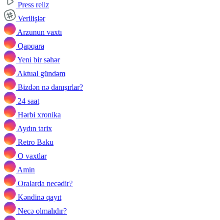
Press reliz
Verilişlər
Arzunun vaxtı
Qapqara
Yeni bir səhər
Aktual gündəm
Bizdən nə danışırlar?
24 saat
Hərbi xronika
Aydın tarix
Retro Baku
O vaxtlar
Amin
Oralarda necədir?
Kəndinə qayıt
Necə olmalıdır?