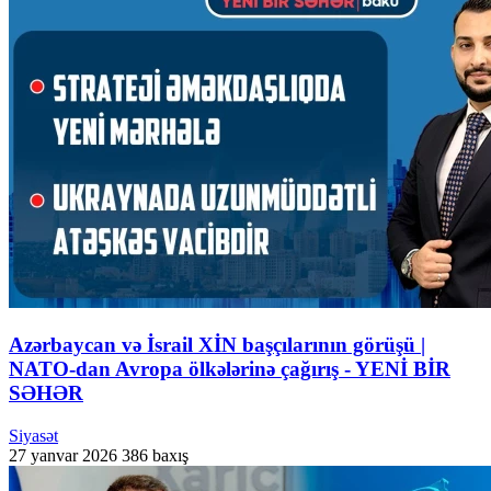
Azərbaycan və İsrail XİN başçılarının görüşü |
NATO-dan Avropa ölkələrinə çağırış - YENİ BİR
SƏHƏR
Siyasət
27 yanvar 2026
386 baxış