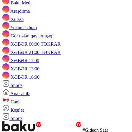
Baku Med
Araşdırma
Xülasə
Yekunlaşdıraq
Gör nələri qaytarmışıq!
XƏBƏR 00:00 TƏKRAR
XƏBƏR 21:00 TƏKRAR
XƏBƏR 11:00
XƏBƏR 13:00
XƏBƏR 16:00
Shorts
Ana səhifə
Canlı
Kəşf et
Shorts
#Gideon Saar