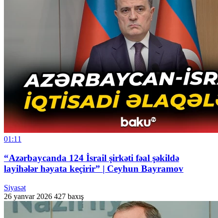
01:11
“Azərbaycanda 124 İsrail şirkəti fəal şəkildə
layihələr həyata keçirir” | Ceyhun Bayramov
Siyasət
26 yanvar 2026
427 baxış