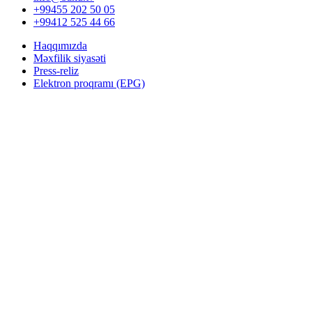
+99455 202 50 05
+99412 525 44 66
Haqqımızda
Məxfilik siyasəti
Press-reliz
Elektron proqramı (EPG)