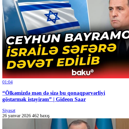
01:04
“Ölkəmizdə mən də sizə bu qonaqpərvərliyi
göstərmək istəyirəm” | Gideon Saar
Siyasət
26 yanvar 2026
462 baxış